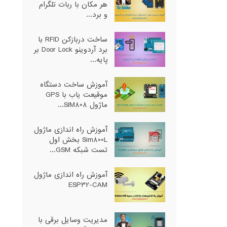
هر مکان با ربات تلگرام
و برد...
ساخت دربازکن RFID با
برد آردوینو Door Lock بر
پایه...
آموزش ساخت دستگاه
موقیعت یاب با GPS
ماژول SIM808...
آموزش راه اندازی ماژول
Sim800L بخش اول
تست شبکه GSM...
آموزش راه اندازی ماژول
ESP32-CAM
مدیریت وسایل برقی با