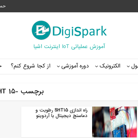
حما
آموزش عملیاتی IoT اینترنت اشیا
ل
الکترونیک
دوره آموزشی
از کجا شروع کنم؟
خ
برچسب -SHT 15
راه اندازی SHT15 رطوبت و
دماسنج دیجیتال با آردوینو