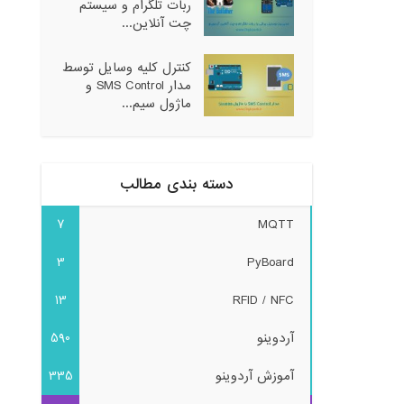
ربات تلگرام و سیستم
چت آنلاین...
کنترل کلیه وسایل توسط
مدار SMS Control و
ماژول سیم...
دسته بندی مطالب
7
MQTT
3
PyBoard
13
RFID / NFC
آردوینو
590
آموزش آردوینو
335