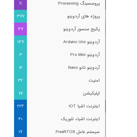
پروسسینگ Processing
11
پروژه های آردوینو
377
پکیج سنسور آردوینو
37
آردوینو Arduino Uno
137
آردوینو Pro Mini
3
آردوینو نانو Nano
16
امنیت
32
اپلیکیشن
76
اینترنت اشیا IOT
224
اینترنت اشیاء تئوریک
40
سیستم عامل FreeRTOS
17