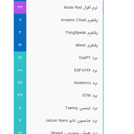
نرم افزار Node Red
34
پلتفرم Arduino Cloud
9
پلتفرم ThingSpeak
4
پلتفرم uBeac
14
برد Esp32
71
برد ESP8266
100
برد Nodemcu
77
برد STM
37
برد تینسی Teensy
6
برد جتسون نانو Jetson Nano
7
برد هوش مصنوعی Sipeed
22