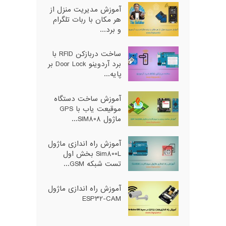
آموزش مدیریت منزل از
هر مکان با ربات تلگرام
و برد...
ساخت دربازکن RFID با
برد آردوینو Door Lock بر
پایه...
آموزش ساخت دستگاه
موقیعت یاب با GPS
ماژول SIM808...
آموزش راه اندازی ماژول
Sim800L بخش اول
تست شبکه GSM...
آموزش راه اندازی ماژول
ESP32-CAM