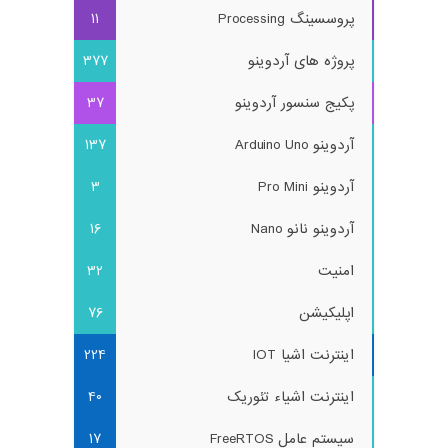
پروسسینگ Processing
11
پروژه های آردوینو
377
پکیج سنسور آردوینو
37
آردوینو Arduino Uno
137
آردوینو Pro Mini
3
آردوینو نانو Nano
16
امنیت
32
اپلیکیشن
76
اینترنت اشیا IOT
224
اینترنت اشیاء تئوریک
40
سیستم عامل FreeRTOS
17