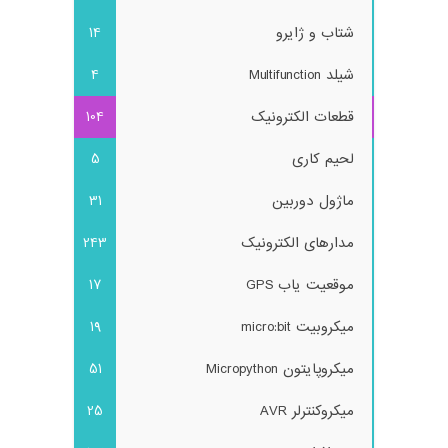
شتاب و ژایرو
14
شیلد Multifunction
4
قطعات الکترونیک
104
لحیم کاری
5
ماژول دوربین
31
مدارهای الکترونیک
243
موقعیت یاب GPS
17
میکروبیت micro:bit
19
میکروپایتون Micropython
51
میکروکنترلر AVR
25