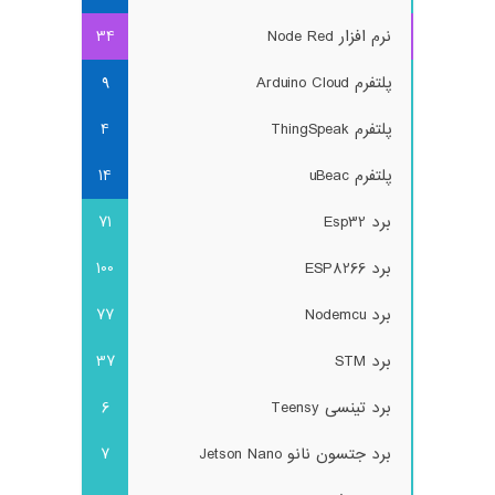
نرم افزار Node Red
34
پلتفرم Arduino Cloud
9
پلتفرم ThingSpeak
4
پلتفرم uBeac
14
برد Esp32
71
برد ESP8266
100
برد Nodemcu
77
برد STM
37
برد تینسی Teensy
6
برد جتسون نانو Jetson Nano
7