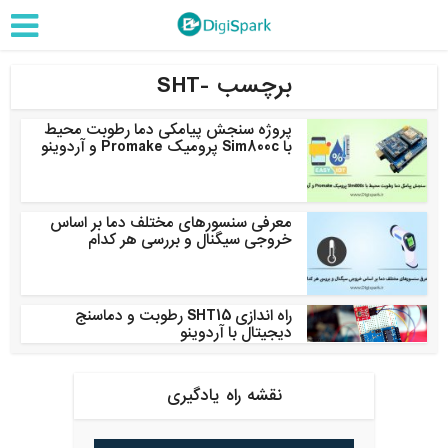
برچسب -SHT
پروژه سنجش پیامکی دما رطوبت محیط
با Sim800c پرومیک Promake و آردوینو
معرفی سنسورهای مختلف دما بر اساس
خروجی سیگنال و بررسی هر کدام
راه اندازی SHT15 رطوبت و دماسنج
دیجیتال با آردوینو
نقشه راه یادگیری