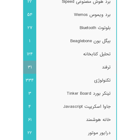
برد هوش مصنوعی Sipeed
22
برد ویموس Wemos
54
بلوتوث Bluetooth
27
بیگل بون Beaglebone
1
تحلیل کتابخانه
124
ترفند
31
تکنولوژی
334
تینکر بورد Tinker Board
3
جاوا اسکریپت Javascript
4
خانه هوشمند
61
درایور موتور
22