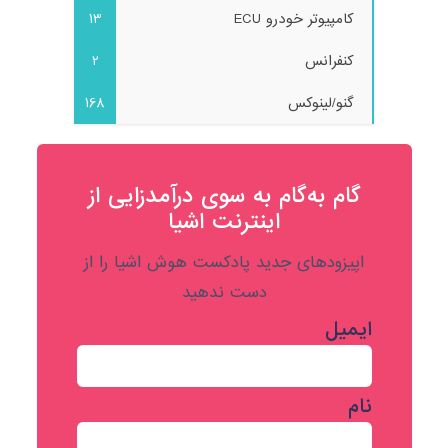
کامپیوتر خودرو ECU
13
کنفرانس
2
گنو/لینوکس
168
گام به‌گام به‌ سوی درآمدزایی از
اینترنت اشیا
اپیزودهای جدید پادکست هوش اشیا را از
دست ندهید
ایمیل
نام