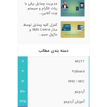
مدیریت وسایل برقی با
ربات تلگرام و سیستم
چت آنلاین...
کنترل کلیه وسایل توسط
مدار SMS Control و
ماژول سیم...
دسته بندی مطالب
7
MQTT
3
PyBoard
13
RFID / NFC
آردوینو
590
آموزش آردوینو
335