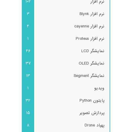
نرم افزار
102
نرم افزار Blynk
3
نرم افزار cayenne
4
نرم افزار Proteus
1
نمایشگر LCD
46
نمایشگر OLED
37
نمایشگر Segment
13
ویدیو
1
پایتون Python
32
پردازش تصویر
15
پهپاد Drone
8