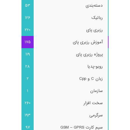
دسته‌بندی
53
رباتیک
126
رزبری پای
220
آموزش رزبری پای
175
پروژه رزبری پای
119
روبو-پدیا
28
زبان C و Cpp
2
سازمان
1
سخت افزار
260
سرگرمی
193
سیم کارت GSM – GPRS
97