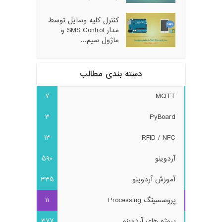
کنترل کلیه وسایل توسط
مدار SMS Control و
ماژول سیم...
دسته بندی مطالب
7
MQTT
3
PyBoard
13
RFID / NFC
آردوینو
590
آموزش آردوینو
335
پروسسینگ Processing
11
پروژه های آردوینو
377