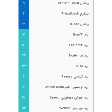
پلتفرم Arduino Cloud
9
پلتفرم ThingSpeak
4
پلتفرم uBeac
14
برد Esp32
71
برد ESP8266
100
برد Nodemcu
77
برد STM
37
برد تینسی Teensy
6
برد جتسون نانو Jetson Nano
7
برد هوش مصنوعی Sipeed
22
برد ویموس Wemos
54