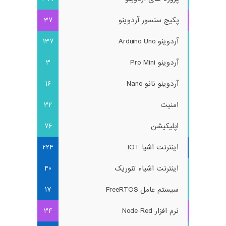
پکیج سنسور آردوینو
37
آردوینو Arduino Uno
137
آردوینو Pro Mini
3
آردوینو نانو Nano
16
امنیت
32
اپلیکیشن
76
اینترنت اشیا IOT
224
اینترنت اشیاء تئوریک
40
سیستم عامل FreeRTOS
17
نرم افزار Node Red
34