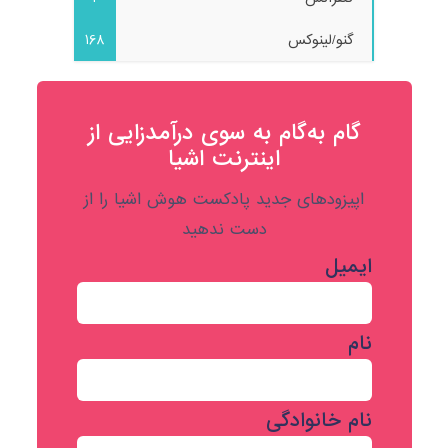
گنو/لینوکس
168
گام به‌گام به‌ سوی درآمدزایی از
اینترنت اشیا
اپیزودهای جدید پادکست هوش اشیا را از
دست ندهید
ایمیل
نام
نام خانوادگی