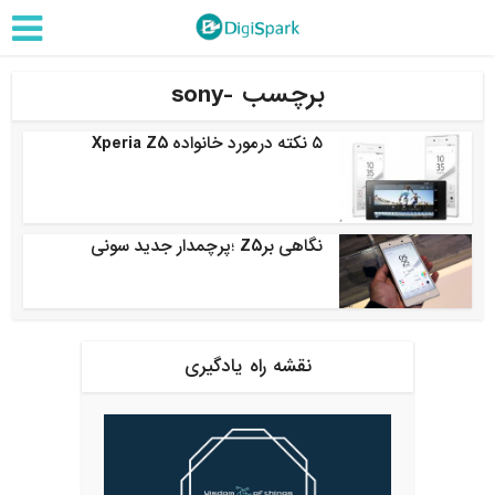
برچسب -sony
۵ نکته درمورد خانواده Xperia Z5
نگاهی برZ5 ؛پرچمدار جدید سونی
نقشه راه یادگیری