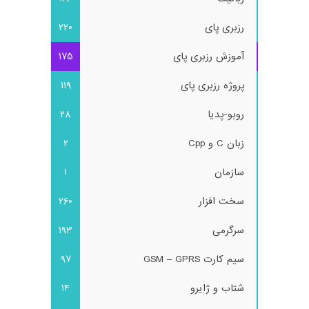
رزبری پای
220
آموزش رزبری پای
175
پروژه رزبری پای
119
روبو-پدیا
28
زبان C و Cpp
2
سازمان
1
سخت افزار
260
سرگرمی
193
سیم کارت GSM – GPRS
97
شتاب و ژایرو
14