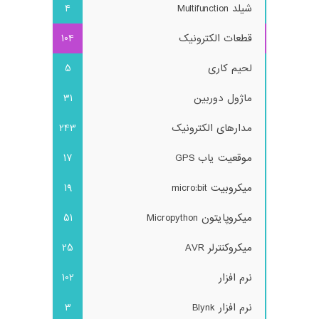
شیلد Multifunction
4
قطعات الکترونیک
104
لحیم کاری
5
ماژول دوربین
31
مدارهای الکترونیک
243
موقعیت یاب GPS
17
میکروبیت micro:bit
19
میکروپایتون Micropython
51
میکروکنترلر AVR
25
نرم افزار
102
نرم افزار Blynk
3