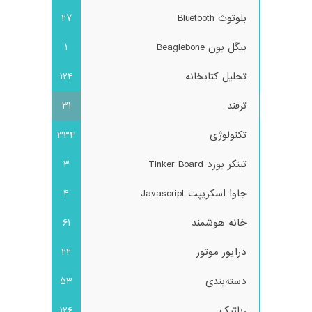
بلوتوث Bluetooth
27
بیگل بون Beaglebone
1
تحلیل کتابخانه
124
ترفند
31
تکنولوژی
334
تینکر بورد Tinker Board
3
جاوا اسکریپت Javascript
4
خانه هوشمند
61
درایور موتور
22
دسته‌بندی
53
رباتیک
126