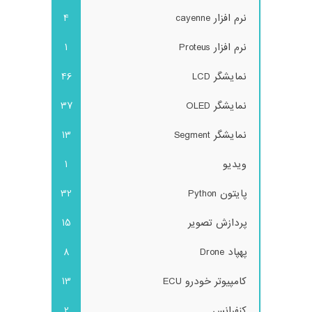
نرم افزار cayenne
4
نرم افزار Proteus
1
نمایشگر LCD
46
نمایشگر OLED
37
نمایشگر Segment
13
ویدیو
1
پایتون Python
32
پردازش تصویر
15
پهپاد Drone
8
کامپیوتر خودرو ECU
13
کنفرانس
2