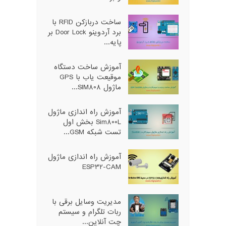
ساخت دربازکن RFID با
برد آردوینو Door Lock بر
پایه...
آموزش ساخت دستگاه
موقیعت یاب با GPS
ماژول SIM808...
آموزش راه اندازی ماژول
Sim800L بخش اول
تست شبکه GSM...
آموزش راه اندازی ماژول
ESP32-CAM
مدیریت وسایل برقی با
ربات تلگرام و سیستم
چت آنلاین...