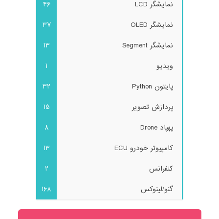
نمایشگر LCD
46
نمایشگر OLED
37
نمایشگر Segment
13
ویدیو
1
پایتون Python
32
پردازش تصویر
15
پهپاد Drone
8
کامپیوتر خودرو ECU
13
کنفرانس
2
گنو/لینوکس
168