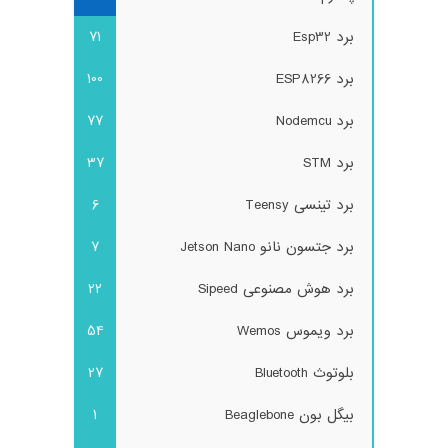
برد Esp32
71
برد ESP8266
100
برد Nodemcu
77
برد STM
37
برد تینسی Teensy
6
برد جتسون نانو Jetson Nano
7
برد هوش مصنوعی Sipeed
22
برد ویموس Wemos
54
بلوتوث Bluetooth
27
بیگل بون Beaglebone
1