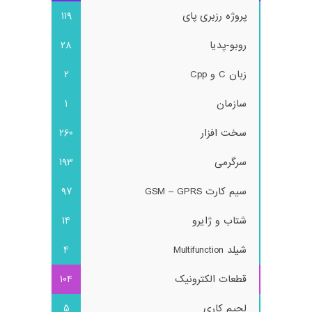
پروژه رزبری پای
119
روبو-پدیا
28
زبان C و Cpp
2
سازمان
1
سخت افزار
260
سرگرمی
193
سیم کارت GSM – GPRS
97
شتاب و ژایرو
14
شیلد Multifunction
4
قطعات الکترونیک
104
لحیم کاری
5