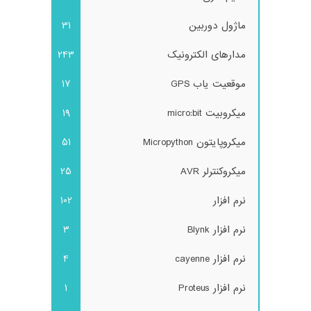
ماژول دوربین
31
مدارهای الکترونیک
243
موقعیت یاب GPS
17
میکروبیت micro:bit
19
میکروپایتون Micropython
51
میکروکنترلر AVR
25
نرم افزار
102
نرم افزار Blynk
3
نرم افزار cayenne
4
نرم افزار Proteus
1