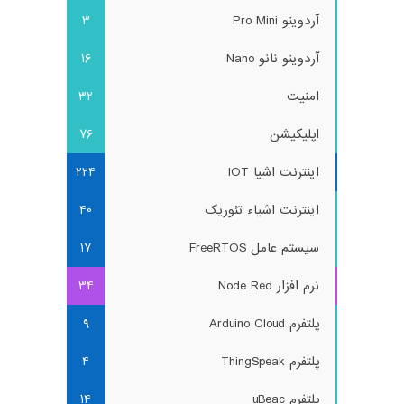
آردوینو Pro Mini
3
آردوینو نانو Nano
16
امنیت
32
اپلیکیشن
76
اینترنت اشیا IOT
224
اینترنت اشیاء تئوریک
40
سیستم عامل FreeRTOS
17
نرم افزار Node Red
34
پلتفرم Arduino Cloud
9
پلتفرم ThingSpeak
4
پلتفرم uBeac
14