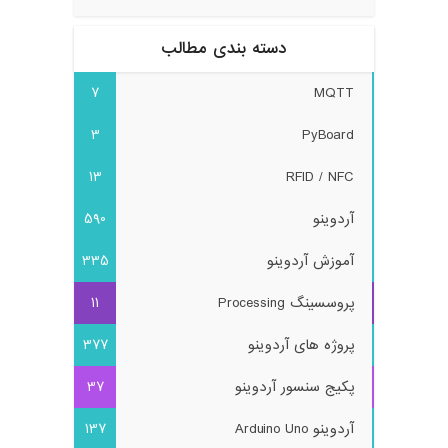
دسته بندی مطالب
7
MQTT
3
PyBoard
13
RFID / NFC
آردوینو
590
آموزش آردوینو
335
پروسسینگ Processing
11
پروژه های آردوینو
377
پکیج سنسور آردوینو
37
آردوینو Arduino Uno
137