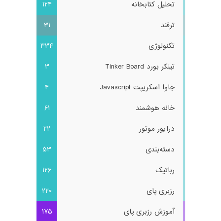
تحلیل کتابخانه
124
ترفند
31
تکنولوژی
334
تینکر بورد Tinker Board
3
جاوا اسکریپت Javascript
4
خانه هوشمند
61
درایور موتور
22
دسته‌بندی
53
رباتیک
126
رزبری پای
220
آموزش رزبری پای
175