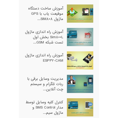
آموزش ساخت دستگاه
موقیعت یاب با GPS
ماژول SIM808...
آموزش راه اندازی ماژول
Sim800L بخش اول
تست شبکه GSM...
آموزش راه اندازی ماژول
ESP32-CAM
مدیریت وسایل برقی با
ربات تلگرام و سیستم
چت آنلاین...
کنترل کلیه وسایل توسط
مدار SMS Control و
ماژول سیم...