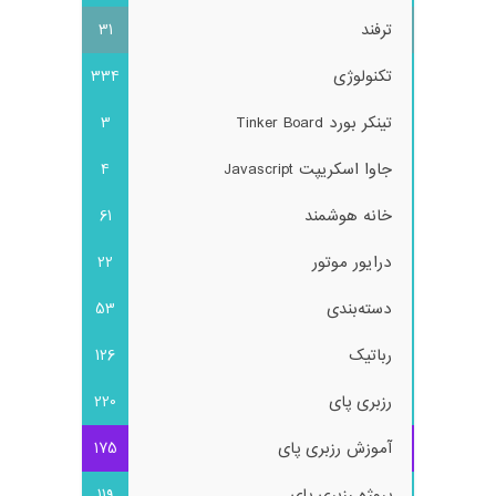
ترفند
31
تکنولوژی
334
تینکر بورد Tinker Board
3
جاوا اسکریپت Javascript
4
خانه هوشمند
61
درایور موتور
22
دسته‌بندی
53
رباتیک
126
رزبری پای
220
آموزش رزبری پای
175
پروژه رزبری پای
119