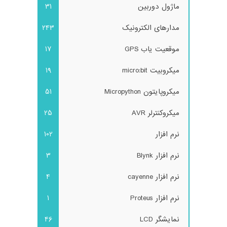
ماژول دوربین
31
مدارهای الکترونیک
243
موقعیت یاب GPS
17
میکروبیت micro:bit
19
میکروپایتون Micropython
51
میکروکنترلر AVR
25
نرم افزار
102
نرم افزار Blynk
3
نرم افزار cayenne
4
نرم افزار Proteus
1
نمایشگر LCD
46