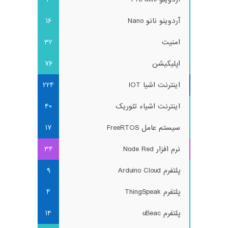
آردوینو نانو Nano
16
امنیت
32
اپلیکیشن
76
اینترنت اشیا IOT
224
اینترنت اشیاء تئوریک
40
سیستم عامل FreeRTOS
17
نرم افزار Node Red
34
پلتفرم Arduino Cloud
9
پلتفرم ThingSpeak
4
پلتفرم uBeac
14