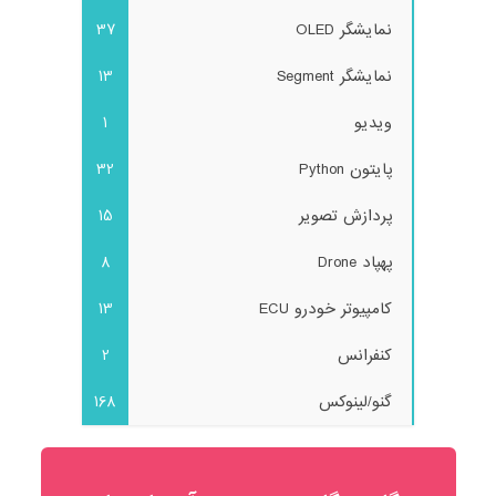
نمایشگر OLED
37
نمایشگر Segment
13
ویدیو
1
پایتون Python
32
پردازش تصویر
15
پهپاد Drone
8
کامپیوتر خودرو ECU
13
کنفرانس
2
گنو/لینوکس
168