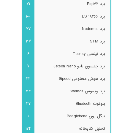
برد Esp32
71
برد ESP8266
100
برد Nodemcu
77
برد STM
37
برد تینسی Teensy
6
برد جتسون نانو Jetson Nano
7
برد هوش مصنوعی Sipeed
22
برد ویموس Wemos
54
بلوتوث Bluetooth
27
بیگل بون Beaglebone
1
تحلیل کتابخانه
124