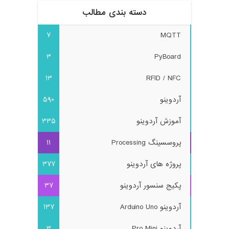
دسته بندی مطالب
7
MQTT
3
PyBoard
13
RFID / NFC
آردوینو
590
آموزش آردوینو
335
پروسسینگ Processing
11
پروژه های آردوینو
377
پکیج سنسور آردوینو
37
آردوینو Arduino Uno
137
آردوینو Pro Mini
3