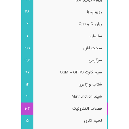
روبو-پدیا
28
زبان C و Cpp
2
سازمان
1
سخت افزار
260
سرگرمی
193
سیم کارت GSM – GPRS
97
شتاب و ژایرو
14
شیلد Multifunction
4
قطعات الکترونیک
104
لحیم کاری
5