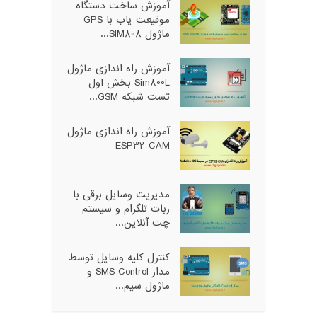
آموزش ساخت دستگاه
موقیعت یاب با GPS
ماژول SIM808...
آموزش راه اندازی ماژول
Sim800L بخش اول
تست شبکه GSM...
آموزش راه اندازی ماژول
ESP32-CAM
مدیریت وسایل برقی با
ربات تلگرام و سیستم
چت آنلاین...
کنترل کلیه وسایل توسط
مدار SMS Control و
ماژول سیم...