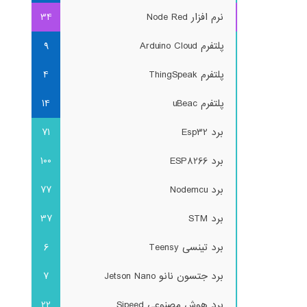
نرم افزار Node Red
34
پلتفرم Arduino Cloud
9
پلتفرم ThingSpeak
4
پلتفرم uBeac
14
برد Esp32
71
برد ESP8266
100
برد Nodemcu
77
برد STM
37
برد تینسی Teensy
6
برد جتسون نانو Jetson Nano
7
برد هوش مصنوعی Sipeed
22