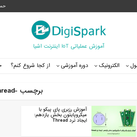
حما
آموزش عملیاتی IoT اینترنت اشیا
ل
الکترونیک
دوره آموزشی
از کجا شروع کنم؟
خ
برچسب -Thread
آموزش رزبری پای پیکو با
میکروپایتون بخش یازدهم:
ایجاد ترد Thread