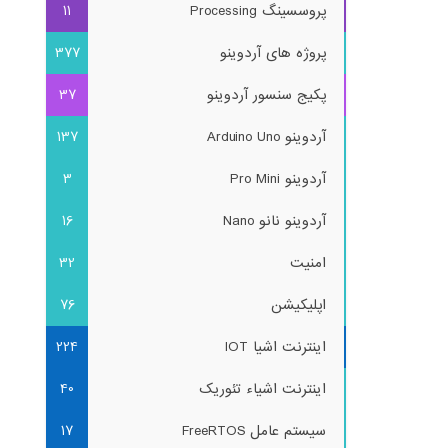
پروسسینگ Processing
11
پروژه های آردوینو
377
پکیج سنسور آردوینو
37
آردوینو Arduino Uno
137
آردوینو Pro Mini
3
آردوینو نانو Nano
16
امنیت
32
اپلیکیشن
76
اینترنت اشیا IOT
224
اینترنت اشیاء تئوریک
40
سیستم عامل FreeRTOS
17