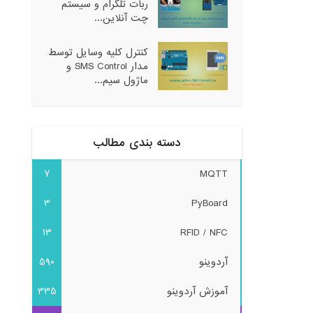
ربات تلگرام و سیستم
چت آنلاین...
کنترل کلیه وسایل توسط
مدار SMS Control و
ماژول سیم...
دسته بندی مطالب
7
MQTT
3
PyBoard
13
RFID / NFC
آردوینو
590
آموزش آردوینو
335