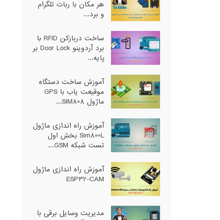
هر مکان با ربات تلگرام
و برد...
ساخت دربازکن RFID با
برد آردوینو Door Lock بر
پایه...
آموزش ساخت دستگاه
موقیعت یاب با GPS
ماژول SIM808...
آموزش راه اندازی ماژول
Sim800L بخش اول
تست شبکه GSM...
آموزش راه اندازی ماژول
ESP32-CAM
مدیریت وسایل برقی با