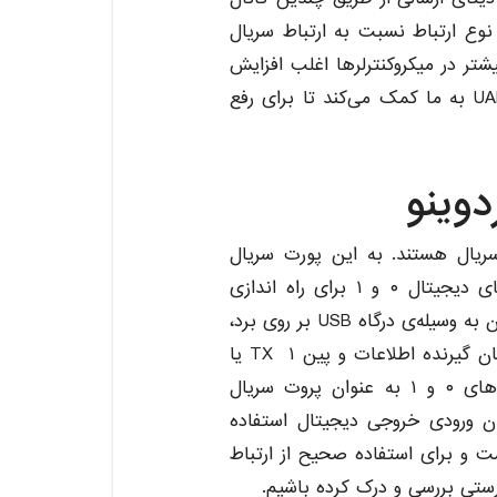
وع ارتباط نسبت به ارتباط سریال
شتر در میکروکنترلرها اغلب افزایش
قیمت میکروکنترلر را به همراه دارد. ارتباط سریال UART به ما کمک می‌کند تا برای رفع
ریال هستند. به این پورت سریال
UART یا USART گفته می‌شود. در آردوینو از پین‌های دیجیتال ۰ و ۱ برای راه اندازی
پورت سریال یا ارتباط UART استفاده می‌شود و میتوان به وسیله‌ی درگاه USB بر روی برد،
آردوینو را به کامپیوتر متصل نمود. پین ۰ RX یا همان گیرنده اطلاعات و پین ۱ TX یا
همان فرستنده اطلاعات است. هنگامی که از پین های ۰ و ۱ به عنوان پروت سریال
ان ورودی خروجی دیجیتال استفاده
ست و برای استفاده صحیح از ارتباط