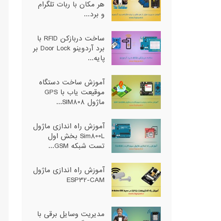
هر مکان با ربات تلگرام
و برد...
ساخت دربازکن RFID با
برد آردوینو Door Lock بر
پایه...
آموزش ساخت دستگاه
موقیعت یاب با GPS
ماژول SIM808...
آموزش راه اندازی ماژول
Sim800L بخش اول
تست شبکه GSM...
آموزش راه اندازی ماژول
ESP32-CAM
مدیریت وسایل برقی با