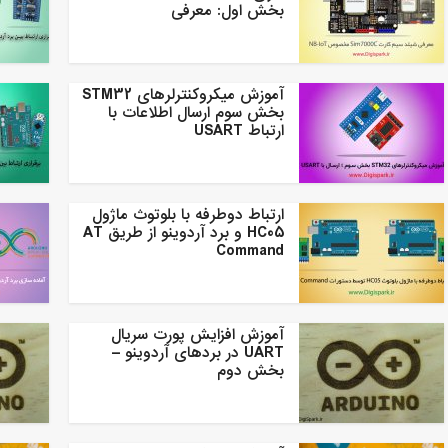
بخش اول: معرفی
آموزش میکروکنترلرهای STM32
بخش سوم ارسال اطلاعات با
ارتباط USART
ارتباط دوطرفه با بلوتوث ماژول
HC05 و برد آردوینو از طریق AT
Command
آموزش افزایش پورت سریال
UART در بردهای آردوینو –
بخش دوم