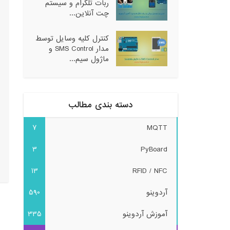
ربات تلگرام و سیستم
چت آنلاین...
کنترل کلیه وسایل توسط
مدار SMS Control و
ماژول سیم...
دسته بندی مطالب
7
MQTT
3
PyBoard
13
RFID / NFC
آردوینو
590
آموزش آردوینو
335