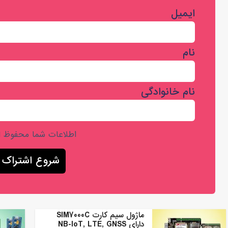
ایمیل
نام
نام خانوادگی
اطلاعات شما محفوظ 
ماژول سیم کارت SIM7000C
دارای NB-IoT, LTE, GNSS