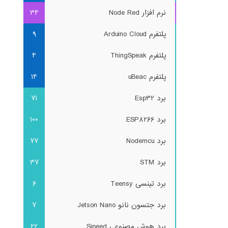
نرم افزار Node Red
34
پلتفرم Arduino Cloud
9
پلتفرم ThingSpeak
4
پلتفرم uBeac
14
برد Esp32
71
برد ESP8266
100
برد Nodemcu
77
برد STM
37
برد تینسی Teensy
6
برد جتسون نانو Jetson Nano
7
برد هوش مصنوعی Sipeed
22