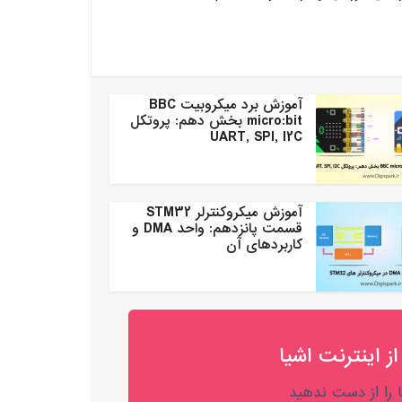
آموزش برد میکروبیت BBC
micro:bit بخش دهم: پروتکل
UART, SPI, I2C
آموزش میکروکنترلر STM32
قسمت پانزدهم: واحد DMA و
کاربردهای آن
از اینترنت اشیا
را از دست ندهید