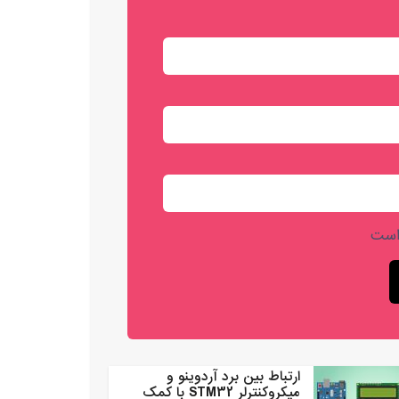
است
ارتباط بین برد آردوینو و
میکروکنترلر STM32 با کمک