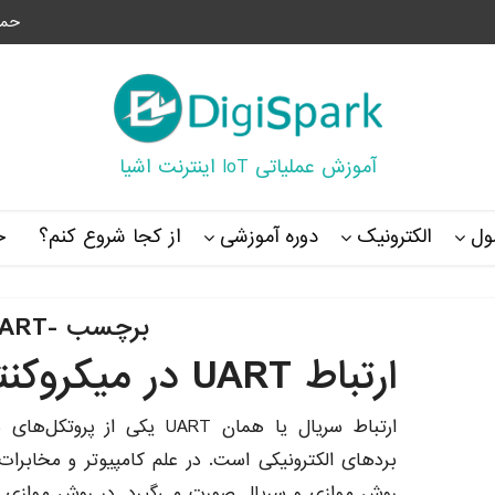
حما
آموزش عملیاتی IoT اینترنت اشیا
ل
الکترونیک
دوره آموزشی
از کجا شروع کنم؟
خ
برچسب -UART
ارتباط UART در میکروکنترلرها
ارتباط سریال یا همان UART یکی 
بردهای الکترونیکی است. در علم کامپیوتر و مخابرات 
روش موازی و سریال صورت می‌گیرد. در روش موازی دی