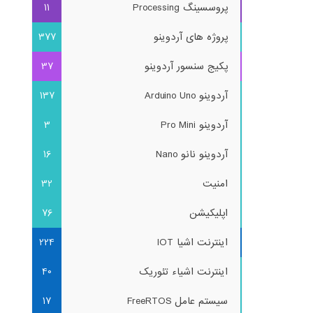
پروسسینگ Processing
11
پروژه های آردوینو
377
پکیج سنسور آردوینو
37
آردوینو Arduino Uno
137
آردوینو Pro Mini
3
آردوینو نانو Nano
16
امنیت
32
اپلیکیشن
76
اینترنت اشیا IOT
224
اینترنت اشیاء تئوریک
40
سیستم عامل FreeRTOS
17