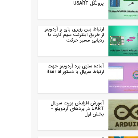
پروتکل USART
ارتباط بین رزبری پای و آردوینو
از طریق اینترنت سیم کارت با
ردیابی مسیر حرکت
آماده سازی برد آردوینو جهت
ارتباط سریال با دستور ifserial
آموزش افزایش پورت سریال
UART در بردهای آردوینو –
بخش اول