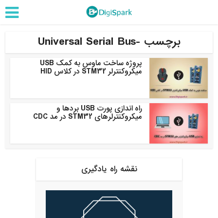
برچسب -Universal Serial Bus
پروژه ساخت ماوس به کمک USB
میکروکنترلر STM32 در کلاس HID
راه اندازی پورت USB بردها و
میکروکنترلرهای STM32 در مد CDC
نقشه راه یادگیری