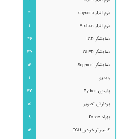
نرم افزار cayenne
4
نرم افزار Proteus
1
نمایشگر LCD
46
نمایشگر OLED
37
نمایشگر Segment
13
ویدیو
1
پایتون Python
32
پردازش تصویر
15
پهپاد Drone
8
کامپیوتر خودرو ECU
13