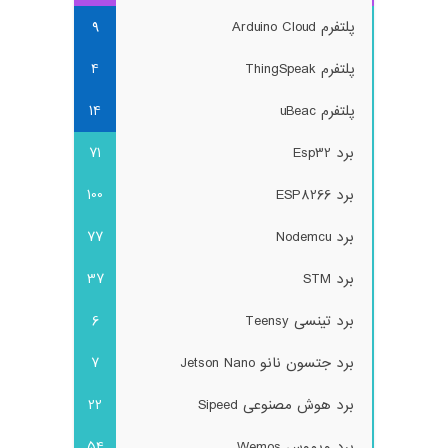
پلتفرم Arduino Cloud
9
پلتفرم ThingSpeak
4
پلتفرم uBeac
14
برد Esp32
71
برد ESP8266
100
برد Nodemcu
77
برد STM
37
برد تینسی Teensy
6
برد جتسون نانو Jetson Nano
7
برد هوش مصنوعی Sipeed
22
برد ویموس Wemos
54