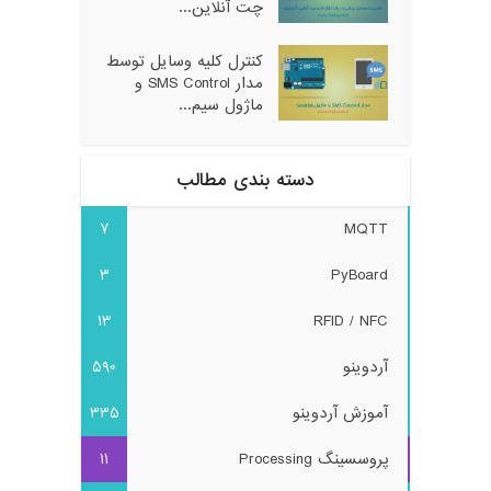
چت آنلاین...
کنترل کلیه وسایل توسط
مدار SMS Control و
ماژول سیم...
دسته بندی مطالب
7
MQTT
3
PyBoard
13
RFID / NFC
آردوینو
590
آموزش آردوینو
335
پروسسینگ Processing
11