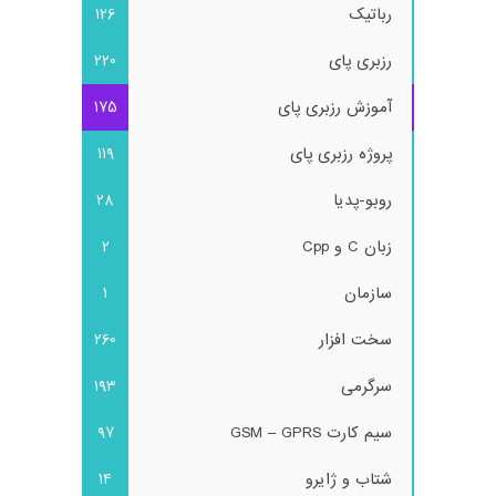
رباتیک
126
رزبری پای
220
آموزش رزبری پای
175
پروژه رزبری پای
119
روبو-پدیا
28
زبان C و Cpp
2
سازمان
1
سخت افزار
260
سرگرمی
193
سیم کارت GSM – GPRS
97
شتاب و ژایرو
14