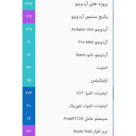
پروژه های آردوینو
377
پکیج سنسور آردوینو
37
آردوینو Arduino Uno
137
آردوینو Pro Mini
3
آردوینو نانو Nano
16
امنیت
32
اپلیکیشن
76
اینترنت اشیا IOT
224
اینترنت اشیاء تئوریک
40
سیستم عامل FreeRTOS
17
نرم افزار Node Red
34