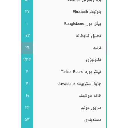
بلوتوث Bluetooth
27
بیگل بون Beaglebone
1
تحلیل کتابخانه
124
ترفند
31
تکنولوژی
334
تینکر بورد Tinker Board
3
جاوا اسکریپت Javascript
4
خانه هوشمند
61
درایور موتور
22
دسته‌بندی
53