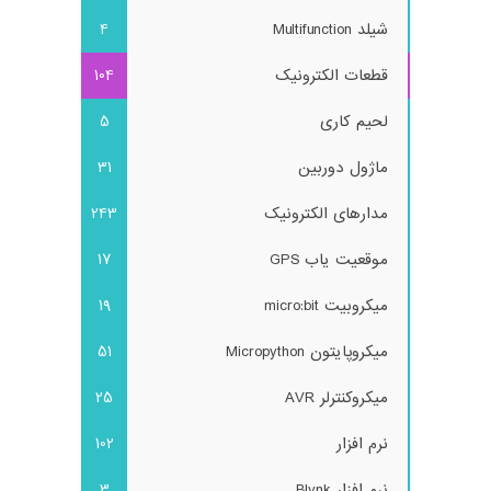
شیلد Multifunction
4
قطعات الکترونیک
104
لحیم کاری
5
ماژول دوربین
31
مدارهای الکترونیک
243
موقعیت یاب GPS
17
میکروبیت micro:bit
19
میکروپایتون Micropython
51
میکروکنترلر AVR
25
نرم افزار
102
نرم افزار Blynk
3