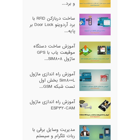
و برد...
ساخت دربازکن RFID با
برد آردوینو Door Lock بر
پایه...
آموزش ساخت دستگاه
موقیعت یاب با GPS
ماژول SIM808...
آموزش راه اندازی ماژول
Sim800L بخش اول
تست شبکه GSM...
آموزش راه اندازی ماژول
ESP32-CAM
مدیریت وسایل برقی با
ربات تلگرام و سیستم