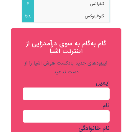
کنفرانس
2
گنو/لینوکس
168
گام به‌گام به‌ سوی درآمدزایی از
اینترنت اشیا
اپیزودهای جدید پادکست هوش اشیا را از
دست ندهید
ایمیل
نام
نام خانوادگی