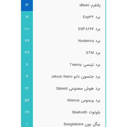
پلتفرم uBeac
14
برد Esp32
71
برد ESP8266
100
برد Nodemcu
77
برد STM
37
برد تینسی Teensy
6
برد جتسون نانو Jetson Nano
7
برد هوش مصنوعی Sipeed
22
برد ویموس Wemos
54
بلوتوث Bluetooth
27
بیگل بون Beaglebone
1