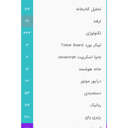
تحلیل کتابخانه
124
ترفند
31
تکنولوژی
334
تینکر بورد Tinker Board
3
جاوا اسکریپت Javascript
4
خانه هوشمند
61
درایور موتور
22
دسته‌بندی
53
رباتیک
126
رزبری پای
220