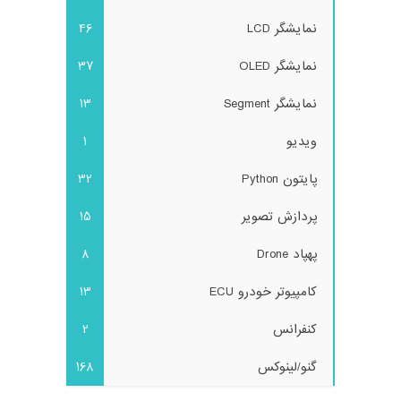
نمایشگر LCD
46
نمایشگر OLED
37
نمایشگر Segment
13
ویدیو
1
پایتون Python
32
پردازش تصویر
15
پهپاد Drone
8
کامپیوتر خودرو ECU
13
کنفرانس
2
گنو/لینوکس
168