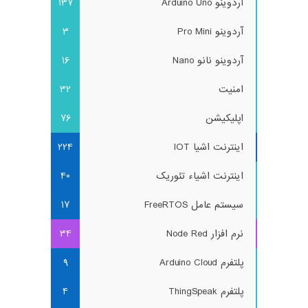
آردوینو Arduino Uno
137
آردوینو Pro Mini
3
آردوینو نانو Nano
16
امنیت
32
اپلیکیشن
76
اینترنت اشیا IOT
224
اینترنت اشیاء تئوریک
40
سیستم عامل FreeRTOS
17
نرم افزار Node Red
34
پلتفرم Arduino Cloud
9
پلتفرم ThingSpeak
4