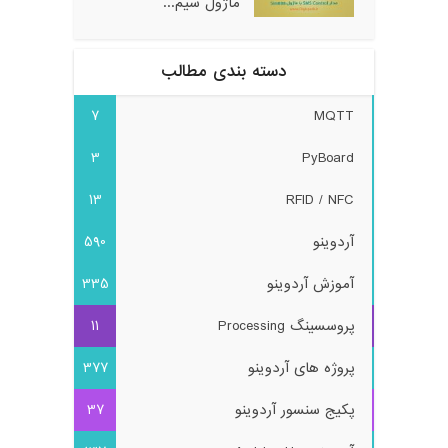
ماژول سیم...
دسته بندی مطالب
7
MQTT
3
PyBoard
13
RFID / NFC
آردوینو
590
آموزش آردوینو
335
پروسسینگ Processing
11
پروژه های آردوینو
377
پکیج سنسور آردوینو
37