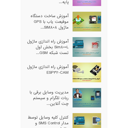
پایه...
آموزش ساخت دستگاه
موقیعت یاب با GPS
ماژول SIM808...
آموزش راه اندازی ماژول
Sim800L بخش اول
تست شبکه GSM...
آموزش راه اندازی ماژول
ESP32-CAM
مدیریت وسایل برقی با
ربات تلگرام و سیستم
چت آنلاین...
کنترل کلیه وسایل توسط
مدار SMS Control و