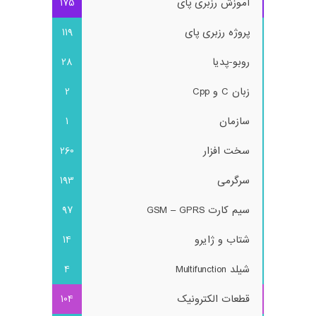
آموزش رزبری پای
175
پروژه رزبری پای
119
روبو-پدیا
28
زبان C و Cpp
2
سازمان
1
سخت افزار
260
سرگرمی
193
سیم کارت GSM – GPRS
97
شتاب و ژایرو
14
شیلد Multifunction
4
قطعات الکترونیک
104