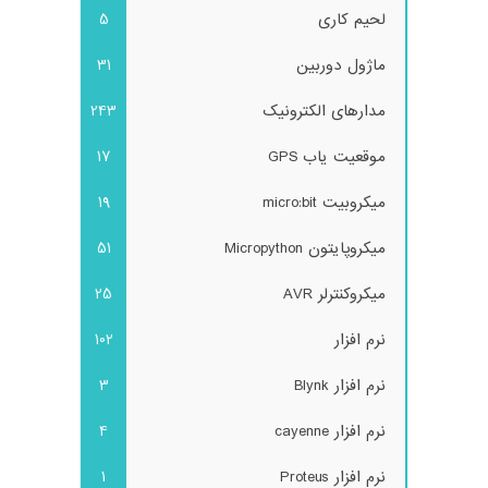
لحیم کاری
5
ماژول دوربین
31
مدارهای الکترونیک
243
موقعیت یاب GPS
17
میکروبیت micro:bit
19
میکروپایتون Micropython
51
میکروکنترلر AVR
25
نرم افزار
102
نرم افزار Blynk
3
نرم افزار cayenne
4
نرم افزار Proteus
1