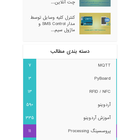
چت آنلاین...
کنترل کلیه وسایل توسط
مدار SMS Control و
ماژول سیم...
دسته بندی مطالب
7
MQTT
3
PyBoard
13
RFID / NFC
آردوینو
590
آموزش آردوینو
335
پروسسینگ Processing
11