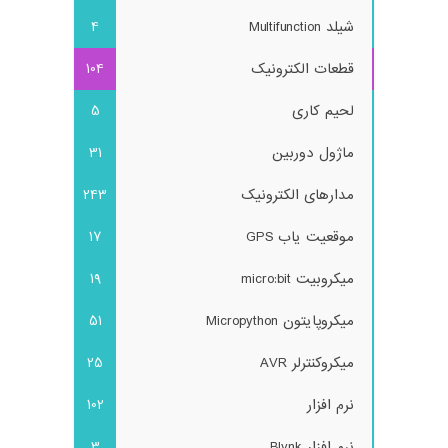
شیلد Multifunction
4
قطعات الکترونیک
104
لحیم کاری
5
ماژول دوربین
31
مدارهای الکترونیک
243
موقعیت یاب GPS
17
میکروبیت micro:bit
19
میکروپایتون Micropython
51
میکروکنترلر AVR
25
نرم افزار
102
نرم افزار Blynk
3