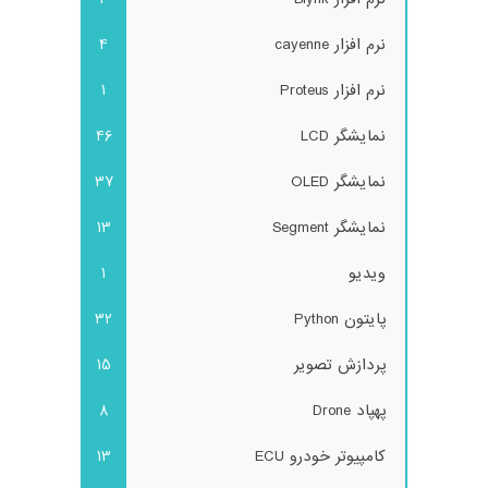
نرم افزار cayenne
4
نرم افزار Proteus
1
نمایشگر LCD
46
نمایشگر OLED
37
نمایشگر Segment
13
ویدیو
1
پایتون Python
32
پردازش تصویر
15
پهپاد Drone
8
کامپیوتر خودرو ECU
13