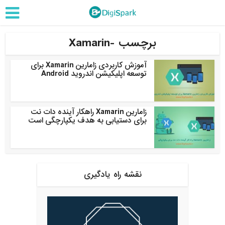
برچسب -Xamarin
آموزش کاربردی زامارین Xamarin برای
توسعه اپلیکیشن اندروید Android
زامارین Xamarin راهکار آینده دات نت
برای دستیابی به هدف یکپارچگی است
نقشه راه یادگیری