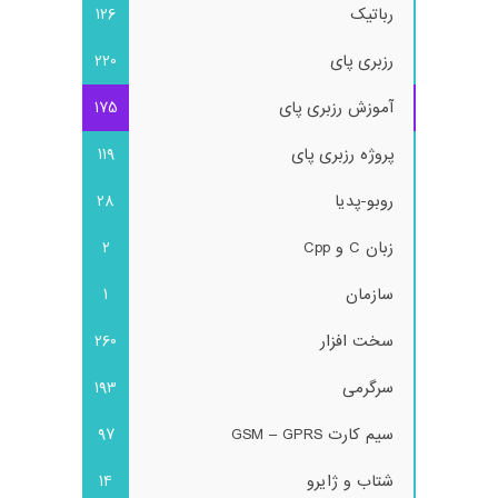
رباتیک
126
رزبری پای
220
آموزش رزبری پای
175
پروژه رزبری پای
119
روبو-پدیا
28
زبان C و Cpp
2
سازمان
1
سخت افزار
260
سرگرمی
193
سیم کارت GSM – GPRS
97
شتاب و ژایرو
14