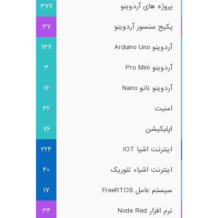
پروژه های آردوینو
377
پکیج سنسور آردوینو
37
آردوینو Arduino Uno
137
آردوینو Pro Mini
3
آردوینو نانو Nano
16
امنیت
32
اپلیکیشن
76
اینترنت اشیا IOT
224
اینترنت اشیاء تئوریک
40
سیستم عامل FreeRTOS
17
نرم افزار Node Red
34