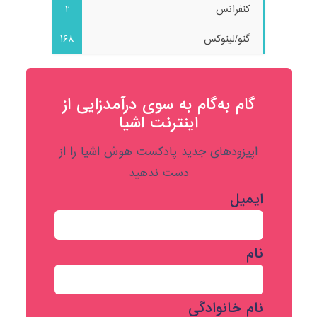
کنفرانس
2
گنو/لینوکس
168
گام به‌گام به‌ سوی درآمدزایی از
اینترنت اشیا
اپیزودهای جدید پادکست هوش اشیا را از
دست ندهید
ایمیل
نام
نام خانوادگی