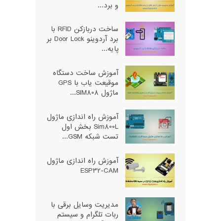
و برد...
ساخت دربازکن RFID با
برد آردوینو Door Lock بر
پایه...
آموزش ساخت دستگاه
موقیعت یاب با GPS
ماژول SIM808...
آموزش راه اندازی ماژول
Sim800L بخش اول
تست شبکه GSM...
آموزش راه اندازی ماژول
ESP32-CAM
مدیریت وسایل برقی با
ربات تلگرام و سیستم