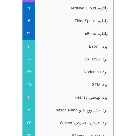
پلتفرم Arduino Cloud
9
پلتفرم ThingSpeak
4
پلتفرم uBeac
14
برد Esp32
71
برد ESP8266
100
برد Nodemcu
77
برد STM
37
برد تینسی Teensy
6
برد جتسون نانو Jetson Nano
7
برد هوش مصنوعی Sipeed
22
برد ویموس Wemos
54