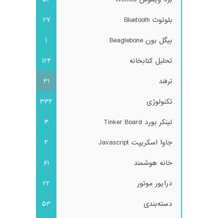
بلوتوث Bluetooth
27
بیگل بون Beaglebone
1
تحلیل کتابخانه
124
ترفند
31
تکنولوژی
334
تینکر بورد Tinker Board
3
جاوا اسکریپت Javascript
4
خانه هوشمند
61
درایور موتور
22
دسته‌بندی
53