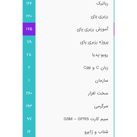
رباتیک
126
رزبری پای
220
آموزش رزبری پای
175
پروژه رزبری پای
119
روبو-پدیا
28
زبان C و Cpp
2
سازمان
1
سخت افزار
260
سرگرمی
193
سیم کارت GSM – GPRS
97
شتاب و ژایرو
14