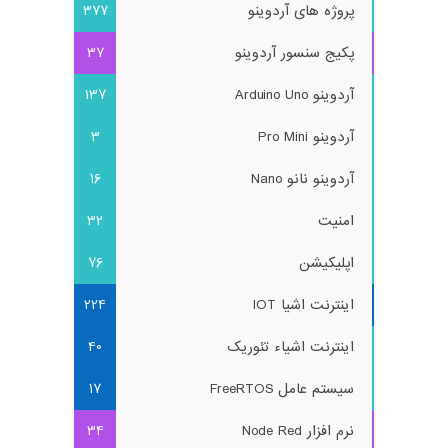
پروژه های آردوینو
377
پکیج سنسور آردوینو
37
آردوینو Arduino Uno
137
آردوینو Pro Mini
3
آردوینو نانو Nano
16
امنیت
32
اپلیکیشن
76
اینترنت اشیا IOT
224
اینترنت اشیاء تئوریک
40
سیستم عامل FreeRTOS
17
نرم افزار Node Red
34