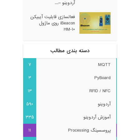
آردوینو –...
فعالسازی قابلیت آیبیکن
iBeacon روی ماژول
HM-10
دسته بندی مطالب
7
MQTT
3
PyBoard
13
RFID / NFC
آردوینو
590
آموزش آردوینو
335
پروسسینگ Processing
11