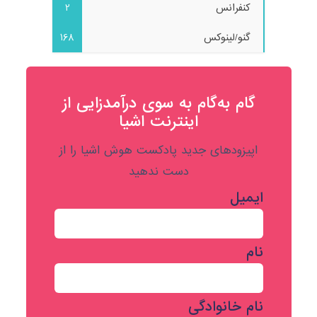
کنفرانس
2
گنو/لینوکس
168
گام به‌گام به‌ سوی درآمدزایی از
اینترنت اشیا
اپیزودهای جدید پادکست هوش اشیا را از
دست ندهید
ایمیل
نام
نام خانوادگی