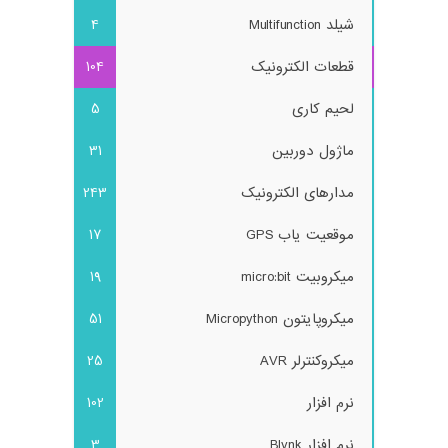
شیلد Multifunction
4
قطعات الکترونیک
104
لحیم کاری
5
ماژول دوربین
31
مدارهای الکترونیک
243
موقعیت یاب GPS
17
میکروبیت micro:bit
19
میکروپایتون Micropython
51
میکروکنترلر AVR
25
نرم افزار
102
نرم افزار Blynk
3