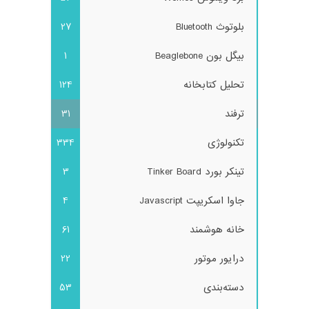
بلوتوث Bluetooth
27
بیگل بون Beaglebone
1
تحلیل کتابخانه
124
ترفند
31
تکنولوژی
334
تینکر بورد Tinker Board
3
جاوا اسکریپت Javascript
4
خانه هوشمند
61
درایور موتور
22
دسته‌بندی
53