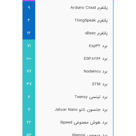
پلتفرم Arduino Cloud
9
پلتفرم ThingSpeak
4
پلتفرم uBeac
14
برد Esp32
71
برد ESP8266
100
برد Nodemcu
77
برد STM
37
برد تینسی Teensy
6
برد جتسون نانو Jetson Nano
7
برد هوش مصنوعی Sipeed
22
برد ویموس Wemos
54