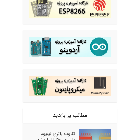
مطالب پر بازدید
تفاوت باتری لیتیوم
پلیمری Li-Po با باتری