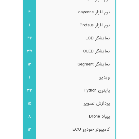
نرم افزار cayenne
4
نرم افزار Proteus
1
نمایشگر LCD
46
نمایشگر OLED
37
نمایشگر Segment
13
ویدیو
1
پایتون Python
32
پردازش تصویر
15
پهپاد Drone
8
کامپیوتر خودرو ECU
13