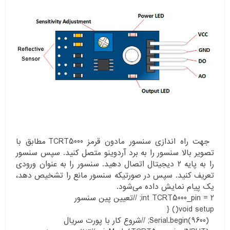
جهت راه اندازی سنسور مادون قرمز TCRT5000 مطابق با
تصویر بالا سنسور را به برد آردوینو متصل کنید. سپس سنسور
را به پایه ۲ دیجیتال اتصال دهید. سنسور را به عنوان ورودی
تعریف کنید. سپس در صورتیکه سنسور مانع را تشخیص دهد،
یک پیام نمایش داده می‌شود.
int TCRT5000_pin = 2; //تعیین پین سنسور
void setup() {
Serial.begin(9600); //شروع کار با پورت سریال