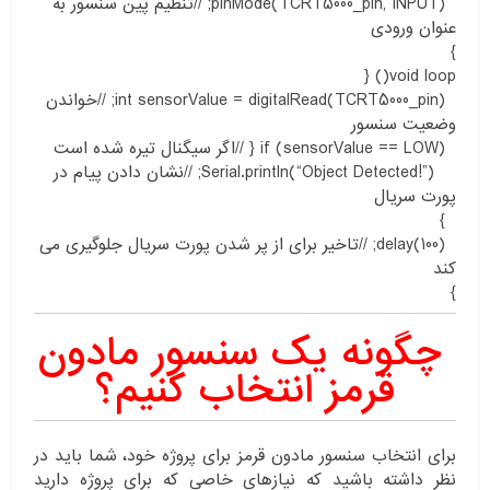
pinMode(TCRT5000_pin, INPUT); //تنظیم پین سنسور به
عنوان ورودی
}
void loop() {
int sensorValue = digitalRead(TCRT5000_pin); //خواندن
وضعیت سنسور
if (sensorValue == LOW) { //اگر سیگنال تیره شده است
Serial.println(“Object Detected!”); //نشان دادن پیام در
پورت سریال
}
delay(100); //تاخیر برای از پر شدن پورت سریال جلوگیری می
کند
}
چگونه یک سنسور
مادون
قرمز
انتخاب
کنیم؟
برای انتخاب سنسور مادون قرمز برای پروژه خود، شما باید در
نظر داشته باشید که نیازهای خاصی که برای پروژه دارید