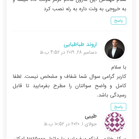
به خروجی به ولت داره به رله نصب کرد
پاسخ
اروند طباطبایی
دسامبر 28, 2019 در 4:52 ب.ظ
با سلام
کاربر گرامی سوال شما شفاف و مشخص نیست. لطفا
کامل و واضح سوالتان را مطرح بفرمایید تا قابل
رسیدگی باشد.
پاسخ
طیبی
جولای 1, 2020 در 10:52 ب.ظ
سرکار خانم . اینکه میفرمایید با ماژول tcrt5000 امکان