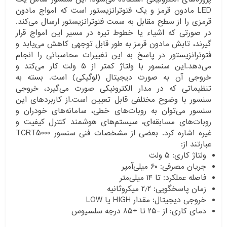
LED مادون قرمز و یک فتوترانزیستور است که امواج مادون
قرمزی را از سطح مقابل به سمت فتوترانزیستور ارسال می‌کند.
در صورتی که اشیاء یا خطوط تیره در مسیر این امواج قرار
گیرند، تابش مادون قرمز به طور قابل توجهی کاهش می‌یابد و
فتوترانزیستور در پاسخ به این تغییرات محاسباتی را انجام
می‌دهد.این سنسور با ولتاژ کمتر از ۵ ولت کار می‌کند و
خروجی آن به صورت دیجیتال (لوگیکی) است. بسته به
تنظیماتی که در مدار الکترونیکی صورت می‌گیرد، خروجی
سنسور با وضوح مختلفی قابل تعیین است.از کاربردهای این
سنسور می‌توان به روبات‌های خطی، سامانه‌های خودران و
روبات‌های مسابقه‌ای، سیستم‌های هوشمند کنترل کیفیت و
غیره اشاره کرد. بعضی از مشخصات فنی سنسور TCRT5000
عبارتند از:
ولتاژ کاری: ۵ ولت
جریان مصرفی: ۶۰ میلی‌آمپر
فاصله عملکرد: تا ۱۴ میلی‌متر
زمان پاسخگویی: ۲٫۲ میکروثانیه
خروجی دیجیتال: مقدار HIGH یا LOW
دمای کاری: از -۲۵ تا +۸۵ درجه سلسیوس