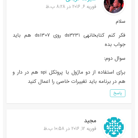
فوریه 6, 2016 در 8:28 ب.ظ
سلام
فکر کنم کتابخانهی ds3231 روی ds1307 هم باید
جواب بده
سوال دوم:
برای استفاده از دو ماژول با پروتکل spi هم در دار و
هم در برنامه باید تغییرات خاصی را اعمال کنید
پاسخ
مجید
فوریه 12, 2016 در 10:58 ب.ظ