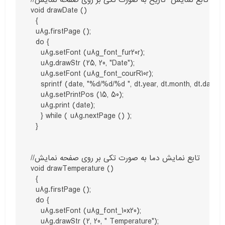
void drawDate ()

  {

  u8g.firstPage ();

  do {

    u8g.setFont (u8g_font_fur20r);

    u8g.drawStr (25, 20, "Date");

    u8g.setFont (u8g_font_courR10r);

    sprintf (date, "%d/%d/%d ", dt.year, dt.month, dt.day);

    u8g.setPrintPos (15, 50);

    u8g.print (date);

    } while ( u8g.nextPage () );

  }

//تابع نمایش دما به صورت تکی بر روی صفحه نمایش

void drawTemperature ()

  {

  u8g.firstPage ();

  do {

    u8g.setFont (u8g_font_10x20);

    u8g.drawStr (2, 20, " Temperature");
