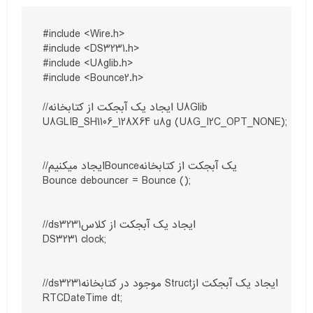
#include <Wire.h>

#include <DS3231.h>

#include <U8glib.h>

#include <Bounce2.h>

//ایجاد یک آبجکت از کتابخانه U8Glib

U8GLIB_SH1106_128X64 u8g (U8G_I2C_OPT_NONE);

//ایجاد میکنیمBounceیک آبجکت از کتابخانه

Bounce debouncer = Bounce ();

//ds3231ایجاد یک آبجکت از کلاس

DS3231 clock;

//ds3231موجود در کتابخانه Structایجاد یک آبجکت از

RTCDateTime dt;
