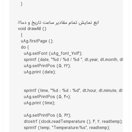
  }

//ابع نمایش تمام مقادیر ساعت تاریخ و دما

void drawAll ()

  {

  u8g.firstPage ();

  do {

    u8g.setFont (u8g_font_7x14);

    sprintf (date, "%d / %d / %d ", dt.year, dt.month, dt.day
    u8g.setPrintPos (5, 22);

    u8g.print (date);

    sprintf (time, "%d : %d : %d", dt.hour, dt.minute, dt.seco
    u8g.setPrintPos (5, 40);

    u8g.print (time);

    u8g.setPrintPos (5, 62);

    dtostrf (clock.readTemperature (), 4, 2, readtemp);

    sprintf (temp, "Temperature:%s", readtemp);
