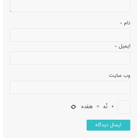
نام
*
ایمیل
*
وب‌ سایت
+
نُه
=
هفده