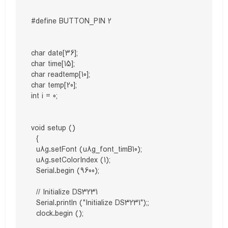
#define BUTTON_PIN 2

char date[36];

char time[15];

char readtemp[10];

char temp[20];

int i = 0;

void setup ()

  {

  u8g.setFont (u8g_font_timB10);

  u8g.setColorIndex (1);

  Serial.begin (9600);

  // Initialize DS3231

  Serial.println ("Initialize DS3231");;

  clock.begin ();
