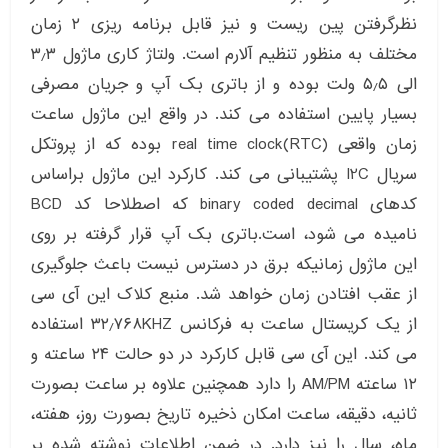
نظرگرفتن پین ریست و نیز قابل برنامه ریزی ۲ زمان
مختلف به منظور تنظیم آلارم است. ولتاژ کاری ماژول ۳٫۳
الی ۵٫۵ ولت بوده و از باتری بک آپ و جریان مصرفی
بسیار پایین استفاده می کند. در واقع این ماژول ساعت
زمان واقعی real time clock(RTC) بوده که از پروتکل
سریال I2C پشتیبانی می کند. کارکرد این ماژول براساس
کدهای binary coded decimal که اصطلاحا کد BCD
نامیده می شود، است.باتری بک آپ قرار گرفته بر روی
این ماژول زمانیکه برق در دسترس نیست باعث جلوگیری
از عقب افتادن زمان خواهد شد. منبع کلاک این آی سی
از یک کریستال ساعت به فرکانس ۳۲٫۷۶۸KHZ استفاده
می کند. این آی سی قابل کارکرد در دو حالت ۲۴ ساعته و
۱۲ ساعته AM/PM را دارد همچنین علاوه بر ساعت بصورت
ثانیه، دقیقه، ساعت امکان ذخیره تاریخ بصورت روز، هفته،
ماه، سال را نیز دارد. در ضمن اطلاعات نوشته شده بر