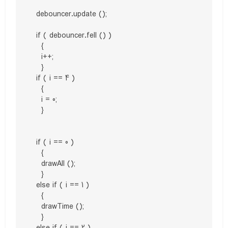
  debouncer.update ();

  if ( debouncer.fell () )

    {

    i++;

    }

  if ( i == 4 )

    {

    i = 0;

    }

  if ( i == 0 )

    {

    drawAll ();

    }

  else if ( i == 1 )

    {

    drawTime ();

    }

  else if ( i == 2 )
