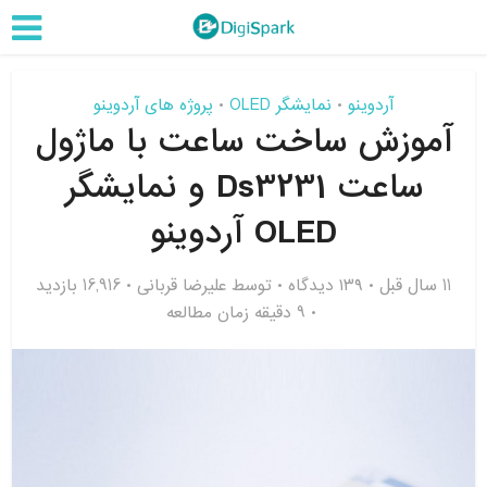
آردوینو
نمایشگر OLED
پروژه های آردوینو
•
•
آموزش ساخت ساعت با ماژول
ساعت Ds3231 و نمایشگر
OLED آردوینو
11 سال قبل
۱۳۹ دیدگاه
توسط
علیرضا قربانی
16,916 بازدید
9 دقیقه زمان مطالعه