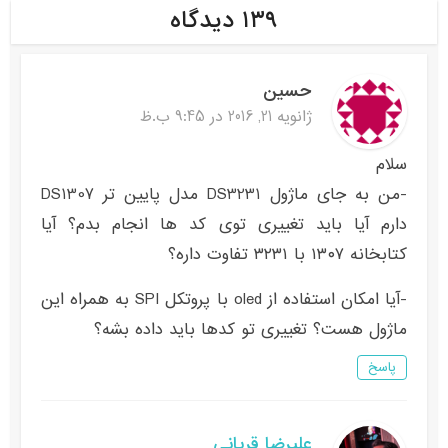
۱۳۹ دیدگاه
حسین
ژانویه 21, 2016 در 9:45 ب.ظ
سلام
-من به جای ماژول DS3231 مدل پایین تر DS1307
دارم آیا باید تغییری توی کد ها انجام بدم؟ آیا
کتابخانه ۱۳۰۷ با ۳۲۳۱ تفاوت داره؟
-آیا امکان استفاده از oled با پروتکل SPI به همراه این
ماژول هست؟ تغییری تو کدها باید داده بشه؟
پاسخ
علیرضا قربانی