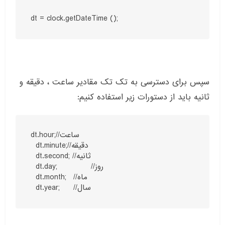
dt = clock.getDateTime ();
سپس برای دسترسی به تک تک مقادیر ساعت ، دقیقه و
ثانیه باید از دستورات زیر استفاده کنیم:
dt.hour;//ساعت

  dt.minute;//دقیقه

  dt.second; //ثانیه

  dt.day;		//روز

  dt.month;	 //ماه

  dt.year;	 //سال