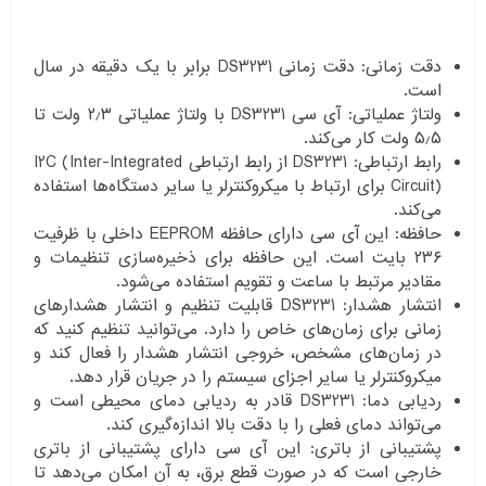
دقت زمانی: دقت زمانی DS3231 برابر با یک دقیقه در سال
است.
ولتاژ عملیاتی: آی سی DS3231 با ولتاژ عملیاتی ۲٫۳ ولت تا
۵٫۵ ولت کار می‌کند.
رابط ارتباطی: DS3231 از رابط ارتباطی I2C (Inter-Integrated
Circuit) برای ارتباط با میکروکنترلر یا سایر دستگاه‌ها استفاده
می‌کند.
حافظه: این آی سی دارای حافظه EEPROM داخلی با ظرفیت
۲۳۶ بایت است. این حافظه برای ذخیره‌سازی تنظیمات و
مقادیر مرتبط با ساعت و تقویم استفاده می‌شود.
انتشار هشدار: DS3231 قابلیت تنظیم و انتشار هشدارهای
زمانی برای زمان‌های خاص را دارد. می‌توانید تنظیم کنید که
در زمان‌های مشخص، خروجی انتشار هشدار را فعال کند و
میکروکنترلر یا سایر اجزای سیستم را در جریان قرار دهد.
ردیابی دما: DS3231 قادر به ردیابی دمای محیطی است و
می‌تواند دمای فعلی را با دقت بالا اندازه‌گیری کند.
پشتیبانی از باتری: این آی سی دارای پشتیبانی از باتری
خارجی است که در صورت قطع برق، به آن امکان می‌دهد تا