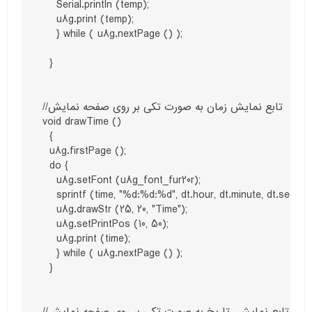
    Serial.println (temp);

    u8g.print (temp);

    } while ( u8g.nextPage () );

  }

//تابع نمایش زمان به صورت تکی بر روی صفحه نمایش

void drawTime ()

  {

  u8g.firstPage ();

  do {

    u8g.setFont (u8g_font_fur20r);

    sprintf (time, "%d:%d:%d", dt.hour, dt.minute, dt.second)
    u8g.drawStr (25, 20, "Time");

    u8g.setPrintPos (10, 50);

    u8g.print (time);

    } while ( u8g.nextPage () );

  }

//تابع نمایش  تاریخ به صورت تکی بر روی صفحه نمایش
