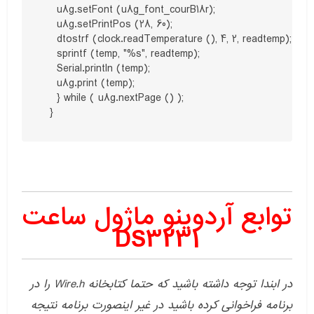
    u8g.setFont (u8g_font_courB18r);

    u8g.setPrintPos (28, 60);

    dtostrf (clock.readTemperature (), 4, 2, readtemp);

    sprintf (temp, "%s", readtemp);

    Serial.println (temp);

    u8g.print (temp);

    } while ( u8g.nextPage () );

  }
توابع آردوینو ماژول ساعت
DS3231
در ابندا توجه داشته باشید که حتما کتابخانه Wire.h را در
برنامه فراخوانی کرده باشید در غیر اینصورت برنامه نتیجه