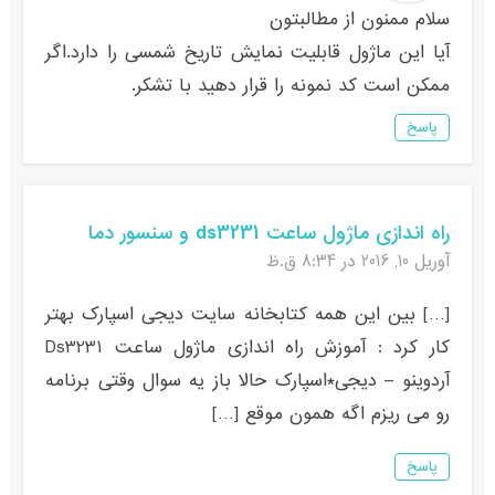
سلام ممنون از مطالبتون
آیا این ماژول قابلیت نمایش تاریخ شمسی را دارد.اگر
ممکن است کد نمونه را قرار دهید با تشکر.
پاسخ
راه اندازی ماژول ساعت ds3231 و سنسور دما
آوریل 10, 2016 در 8:34 ق.ظ
[…] بین این همه کتابخانه سایت دیجی اسپارک بهتر
کار کرد : آموزش راه اندازی ماژول ساعت Ds3231
آردوینو – دیجی*اسپارک حالا باز یه سوال وقتی برنامه
رو می ریزم اگه همون موقع […]
پاسخ