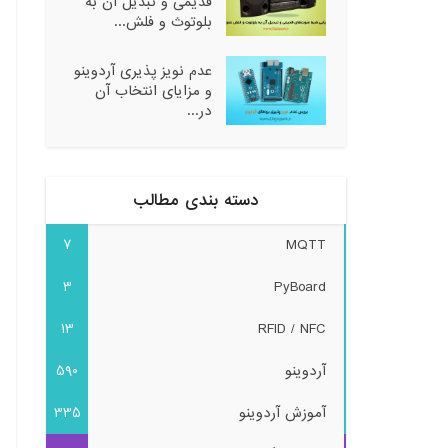
قدیمی و تبدیل آن به
بلوتوث و فلش...
عدم نویز پذیری آردوینو
و مزایای انتخاب آن
در...
دسته بندی مطالب
7
MQTT
3
PyBoard
13
RFID / NFC
آردوینو
590
آموزش آردوینو
335