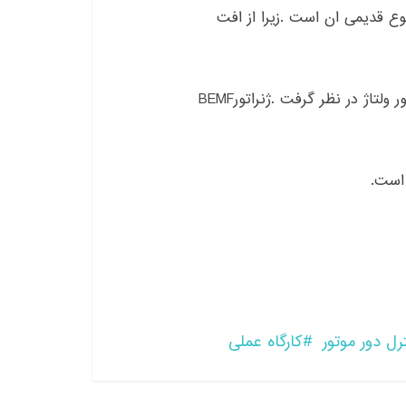
ه از درایور موتور MOSFET بهتر از نوع قدیمی ان است .زیرا از افت
موتور DC را میتوان به عنوان یک شبکه ی RL با ژنراتور ولتاژ در نظر گرفت .ژنراتورBEMF
ل دور موتور
کارگاه عملی