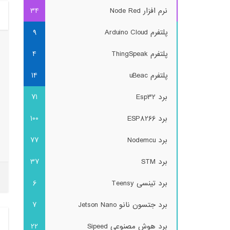
نرم افزار Node Red
34
پلتفرم Arduino Cloud
9
پلتفرم ThingSpeak
4
پلتفرم uBeac
14
برد Esp32
71
برد ESP8266
100
برد Nodemcu
77
برد STM
37
برد تینسی Teensy
6
برد جتسون نانو Jetson Nano
7
برد هوش مصنوعی Sipeed
22