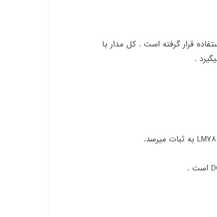
شه‌ی LM555 بعنوان یک PWM مورد استفاده قرار گرفته است . کل مدار با