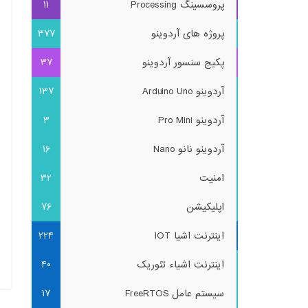
پروسسینگ Processing
11
پروژه های آردوینو
377
پکیج سنسور آردوینو
37
آردوینو Arduino Uno
137
آردوینو Pro Mini
3
آردوینو نانو Nano
16
امنیت
32
اپلیکیشن
76
اینترنت اشیا IOT
224
اینترنت اشیاء تئوریک
40
سیستم عامل FreeRTOS
17