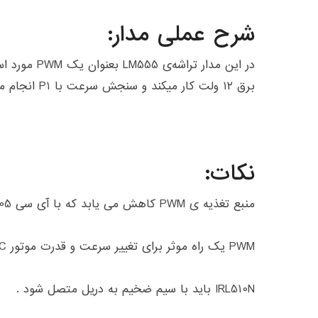
شرح عملی مدار:
در این مدار ترا
برق ۱۲ ولت کار میکند و سنجش سرعت با P1 انجام میگیرد .
نکات:
منبع تغذیه ی PWM کاهش می یابد که با آی سی LM7805 به ثبات میرسد.
PWM یک راه موثر برای تغییر سرعت و قدرت موتور DC است .
IRL510N باید با سیم ضخیم به دریل متصل شود .