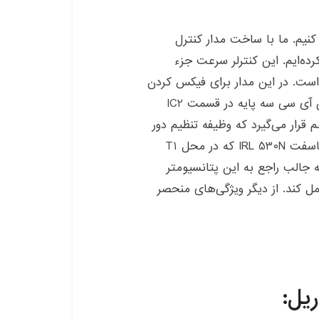
 کنیم. ما با ساخت مدار کنترل
رده‌ایم. این کنترلر سرعت جزء
 است. در این مدار برای فیکس کردن
تغذیه از یک آی سی LM7805 استفاده شده است. این آی سی سه پایه در قسمت IC2
ر قسمت P1 یک پتانسیومتر ۵۰ کیلو اهم قرار می‌گیرد که وظیفه تنظیم دور
موتور دریل را بر عهده دارد. درنهایت یک ترانزیستور ماسفت IRL 530N که در محل T1
ه جالب راجع به این پتانسیومتر
 ۲۷ آمپر جریان را تحمل کند. از دیگر ویژگی‌های منحصر
یل: