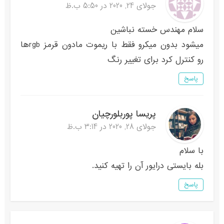
جولای 24, 2020 در 5:50 ب.ظ
سلام مهندس خسته نباشین
میشود بدون میکرو فقط با ریموت مادون قرمز rgbها
رو کنترل کرد برای تغییر رنگ
پاسخ
پریسا پوربلورچیان
جولای 28, 2020 در 3:14 ب.ظ
با سلام
بله بایستی درایور آن را تهیه کنید.
پاسخ