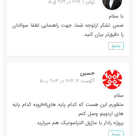
ژوئن 1, 2017 در 9:22 ق.ظ
با سلام
ضمن تشکر ازتوجه شما، جهت راهنمایی لطفا سوالتان
را دقیق‌تر بیان کنید.
پاسخ
حسين
آگوست 12, 2017 در 9:03 ب.ظ
سلام
منظورم این هست که کدام پایه هاىledروبه کدام پایه
هاى اردوینو وصل کنم.
پروژه رادار با ماژول التراسونیک هم میزارید
پاسخ