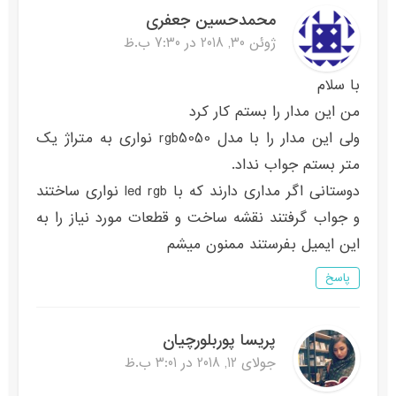
محمدحسین جعفری
ژوئن 30, 2018 در 7:30 ب.ظ
با سلام
من این مدار را بستم کار کرد
ولی این مدار را با مدل rgb5050 نواری به متراژ یک
متر بستم جواب نداد.
دوستانی اگر مداری دارند که با led rgb نواری ساختند
و جواب گرفتند نقشه ساخت و قطعات مورد نیاز را به
این ایمیل بفرستند ممنون میشم
پاسخ
پریسا پوربلورچیان
جولای 12, 2018 در 3:01 ب.ظ