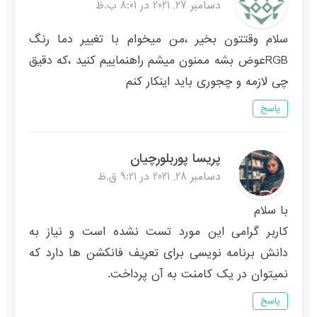
دسامبر 27, 2021 در 8:01 ب.ظ
سلام وقتتون بخیر ،من میخوام با تغییر دما رنگ
RGBعوض بشه ممنون میشم راهنماییم کنید ،که دقیق
چی لازمه و چجوری باید اینکار کنم
پاسخ
پریسا پوربلورچیان
دسامبر 28, 2021 در 9:21 ق.ظ
با سلام
کاربر گرامی این مورد تست نشده است و نیاز به
دانش برنامه نویسی برای تعریف فانکشن ها دارد که
نمیتوان در یک کامنت به آن پرداخت.
پاسخ