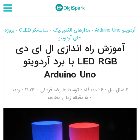
آردوینو Arduino Uno
مدارهای الکترونیک
نمایشگر OLED
پروژه
•
•
•
های آردوینو
آموزش راه اندازی ال ای دی
LED RGB با برد آردوینو
Arduino Uno
11 سال قبل
۲۶ دیدگاه
توسط
علیرضا قربانی
19,214 بازدید
5 دقیقه زمان مطالعه