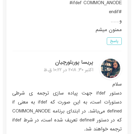
ifdef COMMON_ANODE#
#endif
و……
ممنون میشم
پاسخ
پریسا پوربلورچیان
اکتبر 30, 2018 در 10:22 ق.ظ
سلام
دستور ifdef جهت پیاده سازی ترجمه ی شرطی
دستورات است، به این صورت که ifdef به معنی if
defined می‌باشد. در ابتدای برنامه COMMON_ANODE
که در دستور #define تعریف شده است، در شرط ifdef
ترجمه خواهند شد.