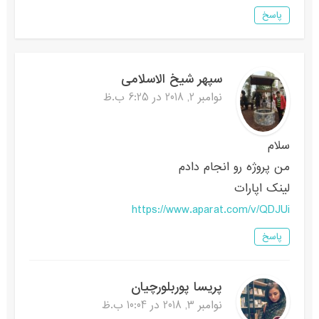
پاسخ
سپهر شیخ الاسلامی
نوامبر 2, 2018 در 6:25 ب.ظ
سلام
من پروژه رو انجام دادم
لینک اپارات
https://www.aparat.com/v/QDJUi
پاسخ
پریسا پوربلورچیان
نوامبر 3, 2018 در 10:04 ب.ظ