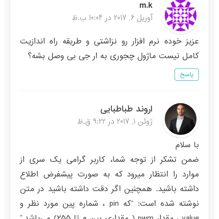
m.k
آوریل 6, 2017 در 10:04 ب.ظ
عزیز خوده نرم افزار رو نزاشتی و طریقه راه اندازیت
کامل نیست ماژول چجوری به ار جی بی وصل بشه؟
پاسخ
اروند طباطبایی
ژوئن 1, 2017 در 9:22 ق.ظ
با سلام
ضمن تشکر از توجه شما، کاربر گرامی یک سری از
موارد را انتظار میرود که به صورت پیشفرض اطلاع
داشته باشید. همچنین اگر دقت داشته باشید در متن
نوشته شده است: “که pin ، شماره پین مورد نظر و
value ، مقدار pwm ( مقداری بین ۰ تا ۲۵۵) می‌باشد.”