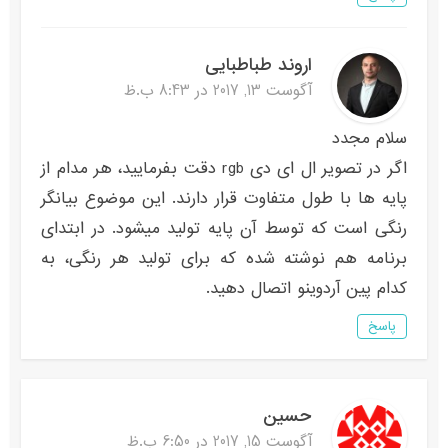
اروند طباطبایی
آگوست 13, 2017 در 8:43 ب.ظ
سلام مجدد
اگر در تصویر ال اى دى rgb دقت بفرمایید، هر مدام از
پایه ها با طول متفاوت قرار دارند. این موضوع بیانگر
رنگى است که توسط آن پایه تولید میشود. در ابتداى
برنامه هم نوشته شده که براى تولید هر رنگى، به
کدام پین آردوینو اتصال دهید.
پاسخ
حسين
آگوست 15, 2017 در 6:50 ب.ظ