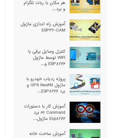
هر مکان با ربات تلگرام
و برد...
آموزش راه اندازی ماژول
ESP32-CAM
کنترل وسایل برقی با
WIFI توسط ماژول
ESP8266 و...
پروژه ردیاب خودرو با
ماژول GPS Neo6M و
برد ESP8266...
آموزش کار با دستورات
At Command برد
Esp8266 ماژول...
آموزش ساخت خانه