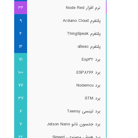
نرم افزار Node Red
34
پلتفرم Arduino Cloud
9
پلتفرم ThingSpeak
4
پلتفرم uBeac
14
برد Esp32
71
برد ESP8266
100
برد Nodemcu
77
برد STM
37
برد تینسی Teensy
6
برد جتسون نانو Jetson Nano
7
برد هوش مصنوعی Sipeed
22