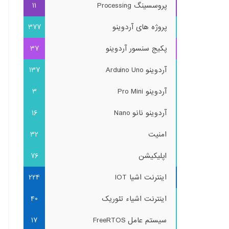
پروسسینگ Processing
11
پروژه های آردوینو
377
پکیج سنسور آردوینو
37
آردوینو Arduino Uno
137
آردوینو Pro Mini
3
آردوینو نانو Nano
16
امنیت
32
اپلیکیشن
76
اینترنت اشیا IOT
224
اینترنت اشیاء تئوریک
40
سیستم عامل FreeRTOS
17