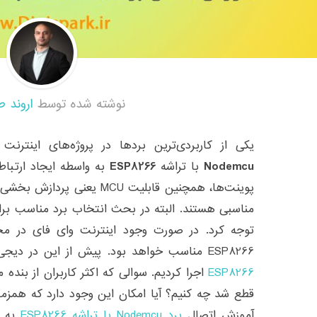
نوشته شده توسط
اروند ط
یکی از کاربردی‌ترین بردها در پروژه‌های اینترنت اشیا، Esp8266 می‌باش
Nodemcu
با تراشه
ESP8266
به واسطه ایجاد ارتباط
پوینت‌ها، همچنین قابلیت MCU ی
توجه کرد. در صورت وجود اینترنت وای فای در مح
ESP8266 مناسب خواهد بود. پیش از این در دیجی اسپارک چند پروژه کاربردی با
ESP8266
اجرا کردیم. سوالی که اکثر کاربران از بنده 
قطع شد چه کنیم؟ آیا امکان این وجود دارد که همزم
آموزش اتصال
برد Nodemcu با تراشه ESP8266
به چ