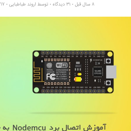
8 سال قبل
۳۱ دیدگاه
توسط
اروند طباطبایی
5,717 