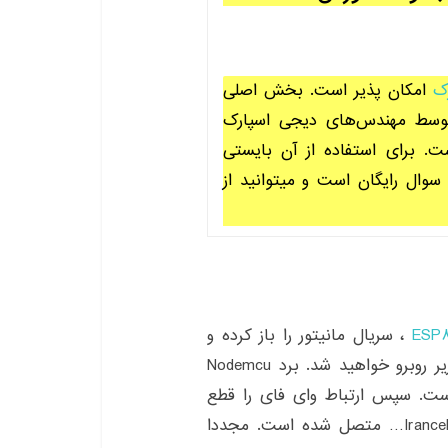
ک
امکان پذیر است. بخش اصلی
سط مهندس‌های دیجی اسپارک
 برای استفاده از آن بایستی
سوال رایگان است و میتوانید از
ESP
، سریال مانیتور را باز کرده و
بادریت را روی ۱۱۵۲۰۰ تنظیم کنید. سپس با تصویر زیر روبرو خواهید شد. برد Nodemcu
اسم Arvand متصل شده است. سپس ارتباط وای فای را قطع
به کانکشن دوم یعنی Irancell-TD… متصل شده است. مجددا