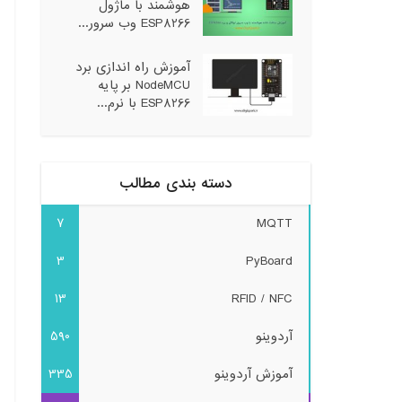
هوشمند با ماژول
ESP8266 وب سرور...
آموزش راه اندازی برد
NodeMCU بر پایه
ESP8266 با نرم...
دسته بندی مطالب
7
MQTT
3
PyBoard
13
RFID / NFC
آردوینو
590
آموزش آردوینو
335