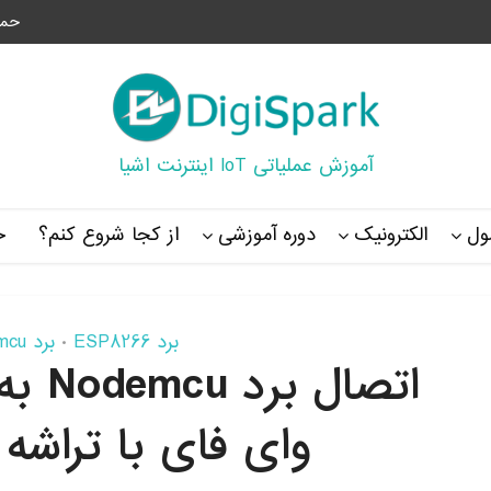
حما
آموزش عملیاتی IoT اینترنت اشیا
ل
الکترونیک
دوره آموزشی
از کجا شروع کنم؟
خ
برد ESP8266
برد Nodemcu
•
وای فای با تراشه ESP8266