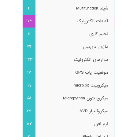
شیلد Multifunction
4
قطعات الکترونیک
104
لحیم کاری
5
ماژول دوربین
31
مدارهای الکترونیک
243
موقعیت یاب GPS
17
میکروبیت micro:bit
19
میکروپایتون Micropython
51
میکروکنترلر AVR
25
نرم افزار
102
نرم افزار Blynk
3