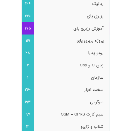
رباتیک
126
رزبری پای
220
آموزش رزبری پای
175
پروژه رزبری پای
119
روبو-پدیا
28
زبان C و Cpp
2
سازمان
1
سخت افزار
260
سرگرمی
193
سیم کارت GSM – GPRS
97
شتاب و ژایرو
14