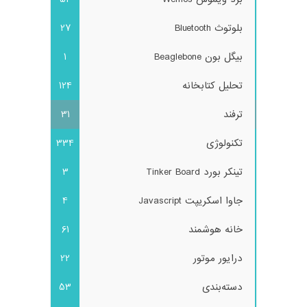
بلوتوث Bluetooth
27
بیگل بون Beaglebone
1
تحلیل کتابخانه
124
ترفند
31
تکنولوژی
334
تینکر بورد Tinker Board
3
جاوا اسکریپت Javascript
4
خانه هوشمند
61
درایور موتور
22
دسته‌بندی
53