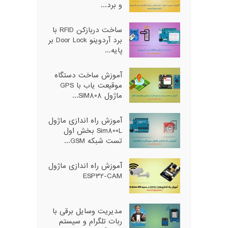
و برد...
ساخت دربازکن RFID با
برد آردوینو Door Lock بر
پایه...
آموزش ساخت دستگاه
موقیعت یاب با GPS
ماژول SIM808...
آموزش راه اندازی ماژول
Sim800L بخش اول
تست شبکه GSM...
آموزش راه اندازی ماژول
ESP32-CAM
مدیریت وسایل برقی با
ربات تلگرام و سیستم