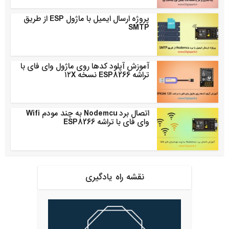
پروژه ارسال ایمیل با ماژول ESP از طریق
SMTP
آموزش آپلود کدها روی ماژول وای فای با
تراشه ESP8266 نسخه ۱۲X
اتصال برد Nodemcu به چند مودم Wifi
وای فای با تراشه ESP8266
نقشه راه یادگیری