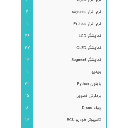
نرم افزار cayenne
4
نرم افزار Proteus
1
نمایشگر LCD
46
نمایشگر OLED
37
نمایشگر Segment
13
ویدیو
1
پایتون Python
32
پردازش تصویر
15
پهپاد Drone
8
کامپیوتر خودرو ECU
13