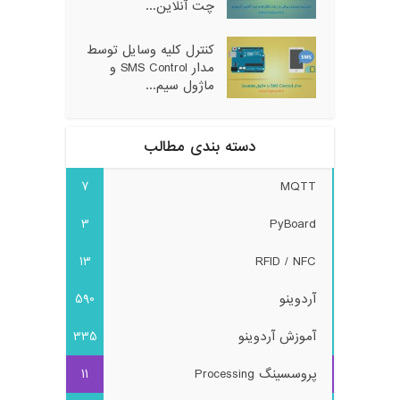
چت آنلاین...
کنترل کلیه وسایل توسط
مدار SMS Control و
ماژول سیم...
دسته بندی مطالب
7
MQTT
3
PyBoard
13
RFID / NFC
آردوینو
590
آموزش آردوینو
335
پروسسینگ Processing
11