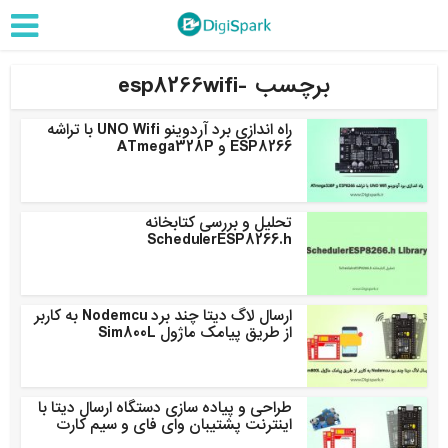
برچسب -esp8266wifi
راه اندازی برد آردوینو UNO Wifi با تراشه
ESP8266 و ATmega328P
تحلیل و بررسی کتابخانه
SchedulerESP8266.h
ارسال لاگ دیتا چند برد Nodemcu به کاربر
از طریق پیامک ماژول Sim800L
طراحی و پیاده سازی دستگاه ارسال دیتا با
اینترنت پشتیبان وای فای و سیم کارت