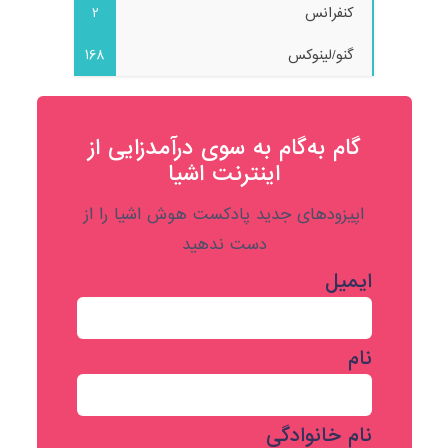
کنفرانس
2
گنو/لینوکس
168
گام به‌گام به‌ سوی درآمدزایی از
اینترنت اشیا
اپیزودهای جدید پادکست هوش اشیا را از
دست ندهید
ایمیل
نام
نام خانوادگی