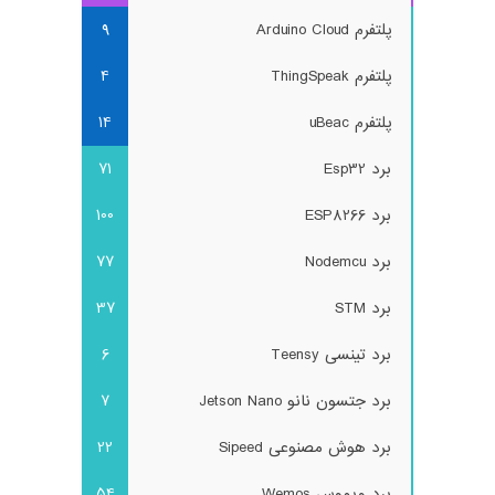
پلتفرم Arduino Cloud
9
پلتفرم ThingSpeak
4
پلتفرم uBeac
14
برد Esp32
71
برد ESP8266
100
برد Nodemcu
77
برد STM
37
برد تینسی Teensy
6
برد جتسون نانو Jetson Nano
7
برد هوش مصنوعی Sipeed
22
برد ویموس Wemos
54