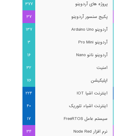
پروژه های آردوینو
377
پکیج سنسور آردوینو
37
آردوینو Arduino Uno
137
آردوینو Pro Mini
3
آردوینو نانو Nano
16
امنیت
32
اپلیکیشن
76
اینترنت اشیا IOT
224
اینترنت اشیاء تئوریک
40
سیستم عامل FreeRTOS
17
نرم افزار Node Red
34