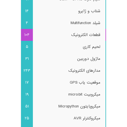
شتاب و ژایرو
14
شیلد Multifunction
4
قطعات الکترونیک
104
لحیم کاری
5
ماژول دوربین
31
مدارهای الکترونیک
243
موقعیت یاب GPS
17
میکروبیت micro:bit
19
میکروپایتون Micropython
51
میکروکنترلر AVR
25