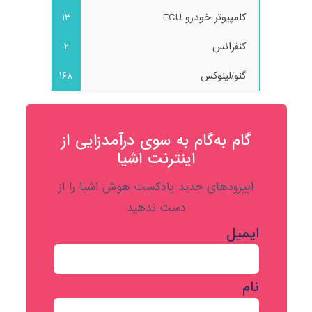
کامپیوتر خودرو ECU
13
کنفرانس
2
گنو/لینوکس
168
گام به‌گام به‌ سوی درآمدزایی از
اینترنت اشیا
اپیزودهای جدید پادکست هوش اشیا را از
دست ندهید
ایمیل
نام