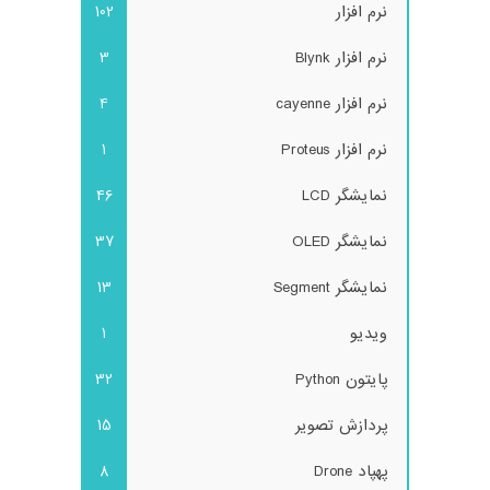
نرم افزار
102
نرم افزار Blynk
3
نرم افزار cayenne
4
نرم افزار Proteus
1
نمایشگر LCD
46
نمایشگر OLED
37
نمایشگر Segment
13
ویدیو
1
پایتون Python
32
پردازش تصویر
15
پهپاد Drone
8