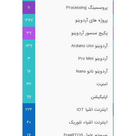
پروسسینگ Processing
11
پروژه های آردوینو
377
پکیج سنسور آردوینو
37
آردوینو Arduino Uno
137
آردوینو Pro Mini
3
آردوینو نانو Nano
16
امنیت
32
اپلیکیشن
76
اینترنت اشیا IOT
224
اینترنت اشیاء تئوریک
40
سیستم عامل FreeRTOS
17