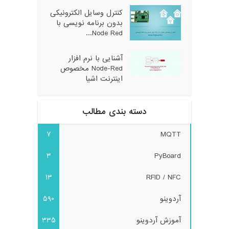
کنترل وسایل الکترونیکی
بدون برنامه نویسی با
Node Red...
آشنایی با نرم افزار
Node-Red مخصوص
اینترنت اشیا
دسته بندی مطالب
7
MQTT
3
PyBoard
13
RFID / NFC
آردوینو
590
آموزش آردوینو
335