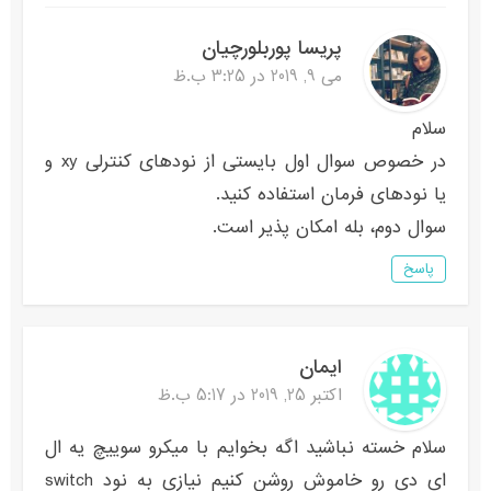
پریسا پوربلورچیان
می 9, 2019 در 3:25 ب.ظ
سلام
در خصوص سوال اول بایستی از نودهای کنترلی xy و
یا نودهای فرمان استفاده کنید.
سوال دوم، بله امکان پذیر است.
پاسخ
ایمان
اکتبر 25, 2019 در 5:17 ب.ظ
سلام خسته نباشید اگه بخوایم با میکرو سوییچ یه ال
ای دی رو خاموش روشن کنیم نیازی به نود switch