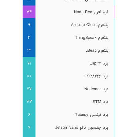
نرم افزار Node Red
34
پلتفرم Arduino Cloud
9
پلتفرم ThingSpeak
4
پلتفرم uBeac
14
برد Esp32
71
برد ESP8266
100
برد Nodemcu
77
برد STM
37
برد تینسی Teensy
6
برد جتسون نانو Jetson Nano
7