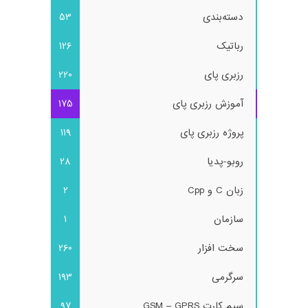
دسته‌بندی
53
رباتیک
126
رزبری پای
220
آموزش رزبری پای
175
پروژه رزبری پای
119
روبو-پدیا
28
زبان C و Cpp
2
سازمان
1
سخت افزار
260
سرگرمی
193
سیم کارت GSM – GPRS
97