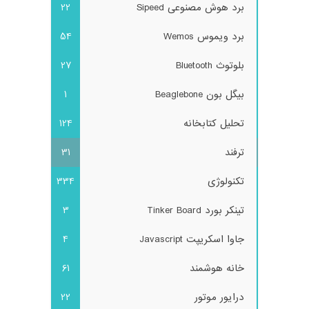
برد هوش مصنوعی Sipeed
22
برد ویموس Wemos
54
بلوتوث Bluetooth
27
بیگل بون Beaglebone
1
تحلیل کتابخانه
124
ترفند
31
تکنولوژی
334
تینکر بورد Tinker Board
3
جاوا اسکریپت Javascript
4
خانه هوشمند
61
درایور موتور
22