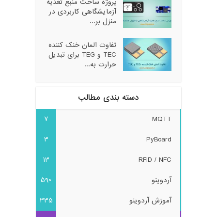
پروژه ساخت منبع تغذیه
آزمایشگاهی کاربردی در
منزل بر...
تفاوت المان خنک کننده
TEC و TEG برای تبدیل
حرارت به...
دسته بندی مطالب
7
MQTT
3
PyBoard
13
RFID / NFC
آردوینو
590
آموزش آردوینو
335