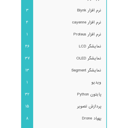
نرم افزار Blynk
3
نرم افزار cayenne
4
نرم افزار Proteus
1
نمایشگر LCD
46
نمایشگر OLED
37
نمایشگر Segment
13
ویدیو
1
پایتون Python
32
پردازش تصویر
15
پهپاد Drone
8