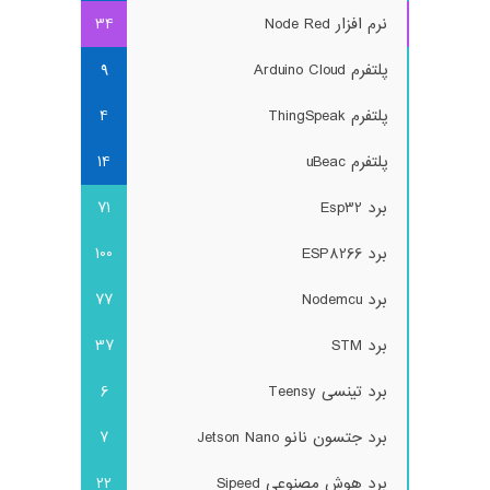
نرم افزار Node Red
34
پلتفرم Arduino Cloud
9
پلتفرم ThingSpeak
4
پلتفرم uBeac
14
برد Esp32
71
برد ESP8266
100
برد Nodemcu
77
برد STM
37
برد تینسی Teensy
6
برد جتسون نانو Jetson Nano
7
برد هوش مصنوعی Sipeed
22