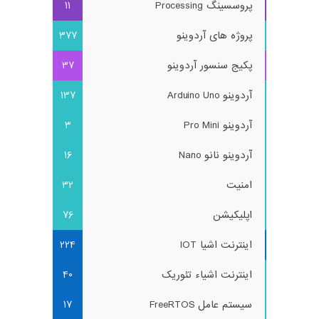
پروسسینگ Processing
11
پروژه های آردوینو
377
پکیج سنسور آردوینو
37
آردوینو Arduino Uno
137
آردوینو Pro Mini
3
آردوینو نانو Nano
16
امنیت
32
اپلیکیشن
76
اینترنت اشیا IOT
224
اینترنت اشیاء تئوریک
40
سیستم عامل FreeRTOS
17