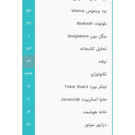
برد ویموس Wemos
54
بلوتوث Bluetooth
27
بیگل بون Beaglebone
1
تحلیل کتابخانه
124
ترفند
31
تکنولوژی
334
تینکر بورد Tinker Board
3
جاوا اسکریپت Javascript
4
خانه هوشمند
61
درایور موتور
22