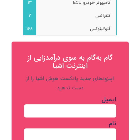
کامپیوتر خودرو ECU
13
کنفرانس
2
گنو/لینوکس
168
گام به‌گام به‌ سوی درآمدزایی از
اینترنت اشیا
اپیزودهای جدید پادکست هوش اشیا را از
دست ندهید
ایمیل
نام