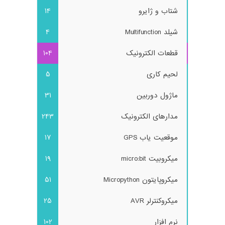
شتاب و ژایرو
14
شیلد Multifunction
4
قطعات الکترونیک
104
لحیم کاری
5
ماژول دوربین
31
مدارهای الکترونیک
243
موقعیت یاب GPS
17
میکروبیت micro:bit
19
میکروپایتون Micropython
51
میکروکنترلر AVR
25
نرم افزار
102