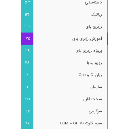
دسته‌بندی
53
رباتیک
126
رزبری پای
220
آموزش رزبری پای
175
پروژه رزبری پای
119
روبو-پدیا
28
زبان C و Cpp
2
سازمان
1
سخت افزار
260
سرگرمی
193
سیم کارت GSM – GPRS
97