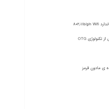
ندارد
۱۱b/g/n Wifi
٫
۸۰۲
ی از تکنولوژی
OTG
ه ی مادون قرمز