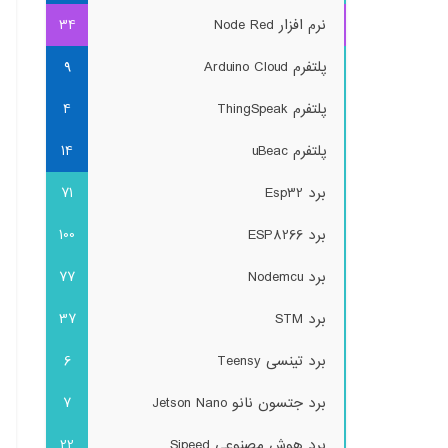
نرم افزار Node Red
34
پلتفرم Arduino Cloud
9
پلتفرم ThingSpeak
4
پلتفرم uBeac
14
برد Esp32
71
برد ESP8266
100
برد Nodemcu
77
برد STM
37
برد تینسی Teensy
6
برد جتسون نانو Jetson Nano
7
برد هوش مصنوعی Sipeed
22