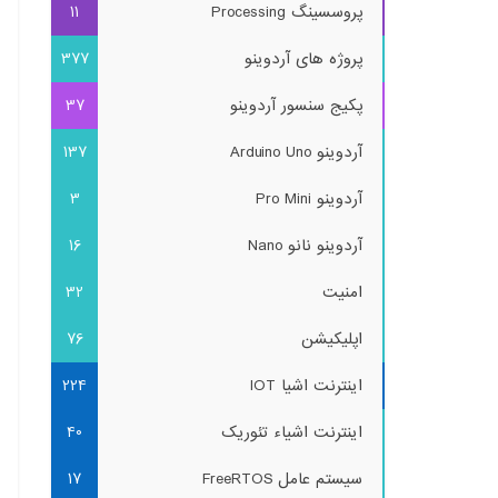
پروسسینگ Processing
11
پروژه های آردوینو
377
پکیج سنسور آردوینو
37
آردوینو Arduino Uno
137
آردوینو Pro Mini
3
آردوینو نانو Nano
16
امنیت
32
اپلیکیشن
76
اینترنت اشیا IOT
224
اینترنت اشیاء تئوریک
40
سیستم عامل FreeRTOS
17