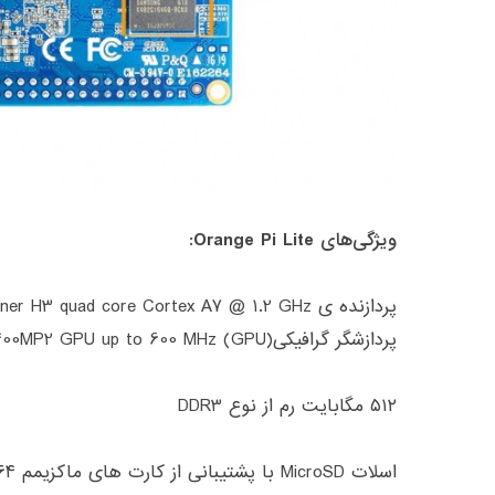
ویژگی‌های
Orange Pi Lite:
پردازنده ی
inner H3 quad core Cortex A7 @ 1.2 GHz
پردازشگر گرافیکی
(GPU) ARM Mali-400MP2 GPU up to 600 MHz
۵۱۲ مگابایت رم از نوع
DDR3
اسلات
MicroSD
با پشتیبانی از کارت های ماکزیمم ۶۴ گیگابایتی