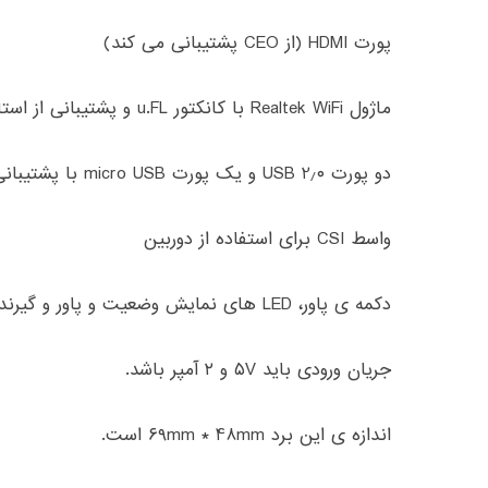
پورت
HDMI (
از
CEO
پشتیبانی می کند
)
ماژول
Realtek WiFi
با کانکتور
u.FL
و پشتیبانی از استا
دو پورت
۰
٫
USB 2
و یک پورت
micro USB
با پشتیبان
واسط
CSI
برای استفاده از دوربین
دکمه ی پاور،
LED
های نمایش وضعیت و پاور و گیرند
جریان ورودی باید
۵V
و ۲ آمپر باشد
.
اندازه ی این برد
۶۹mm * 48mm
است
.