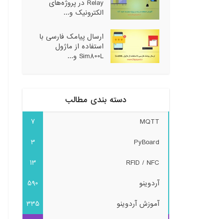
Relay در پروژه‌های
الکترونیک و...
ارسال پیامک فارسی با
استفاده از ماژول
Sim800L و...
دسته بندی مطالب
7
MQTT
3
PyBoard
13
RFID / NFC
آردوینو
590
آموزش آردوینو
335