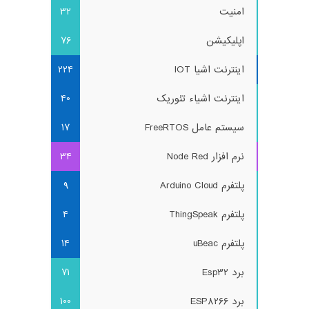
امنیت
32
اپلیکیشن
76
اینترنت اشیا IOT
224
اینترنت اشیاء تئوریک
40
سیستم عامل FreeRTOS
17
نرم افزار Node Red
34
پلتفرم Arduino Cloud
9
پلتفرم ThingSpeak
4
پلتفرم uBeac
14
برد Esp32
71
برد ESP8266
100