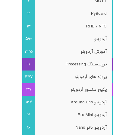
7
MQTT
3
PyBoard
13
RFID / NFC
آردوینو
590
آموزش آردوینو
335
پروسسینگ Processing
11
پروژه های آردوینو
377
پکیج سنسور آردوینو
37
آردوینو Arduino Uno
137
آردوینو Pro Mini
3
آردوینو نانو Nano
16