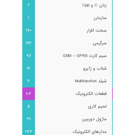
زبان C و Cpp
2
سازمان
1
سخت افزار
260
سرگرمی
193
سیم کارت GSM – GPRS
97
شتاب و ژایرو
14
شیلد Multifunction
4
قطعات الکترونیک
104
لحیم کاری
5
ماژول دوربین
31
مدارهای الکترونیک
243