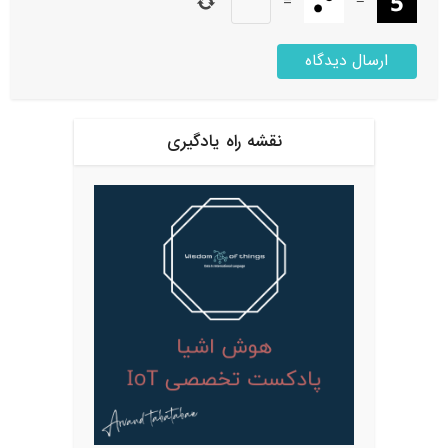
=
−
نقشه راه یادگیری