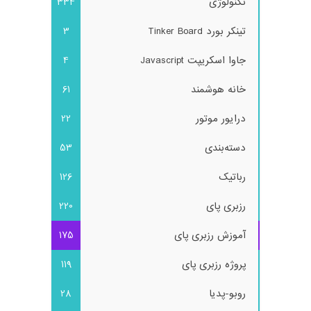
تکنولوژی
334
تینکر بورد Tinker Board
3
جاوا اسکریپت Javascript
4
خانه هوشمند
61
درایور موتور
22
دسته‌بندی
53
رباتیک
126
رزبری پای
220
آموزش رزبری پای
175
پروژه رزبری پای
119
روبو-پدیا
28