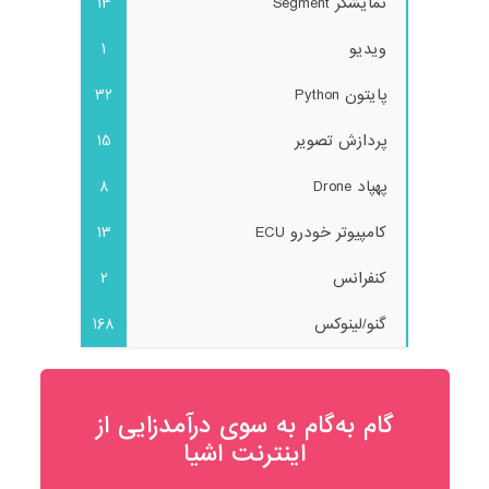
نمایشگر Segment
13
ویدیو
1
پایتون Python
32
پردازش تصویر
15
پهپاد Drone
8
کامپیوتر خودرو ECU
13
کنفرانس
2
گنو/لینوکس
168
گام به‌گام به‌ سوی درآمدزایی از
اینترنت اشیا