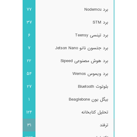
برد Nodemcu
77
برد STM
37
برد تینسی Teensy
6
برد جتسون نانو Jetson Nano
7
برد هوش مصنوعی Sipeed
22
برد ویموس Wemos
54
بلوتوث Bluetooth
27
بیگل بون Beaglebone
1
تحلیل کتابخانه
124
ترفند
31