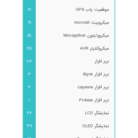
موقعیت یاب GPS
17
میکروبیت micro:bit
19
میکروپایتون Micropython
51
میکروکنترلر AVR
25
نرم افزار
102
نرم افزار Blynk
3
نرم افزار cayenne
4
نرم افزار Proteus
1
نمایشگر LCD
46
نمایشگر OLED
37