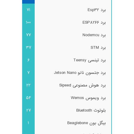
برد Esp32
71
برد ESP8266
100
برد Nodemcu
77
برد STM
37
برد تینسی Teensy
6
برد جتسون نانو Jetson Nano
7
برد هوش مصنوعی Sipeed
22
برد ویموس Wemos
54
بلوتوث Bluetooth
27
بیگل بون Beaglebone
1