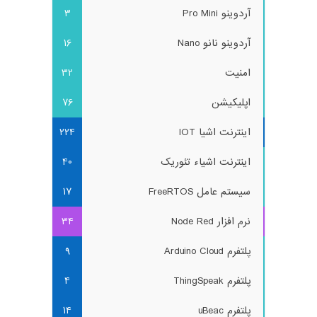
آردوینو Pro Mini
3
آردوینو نانو Nano
16
امنیت
32
اپلیکیشن
76
اینترنت اشیا IOT
224
اینترنت اشیاء تئوریک
40
سیستم عامل FreeRTOS
17
نرم افزار Node Red
34
پلتفرم Arduino Cloud
9
پلتفرم ThingSpeak
4
پلتفرم uBeac
14