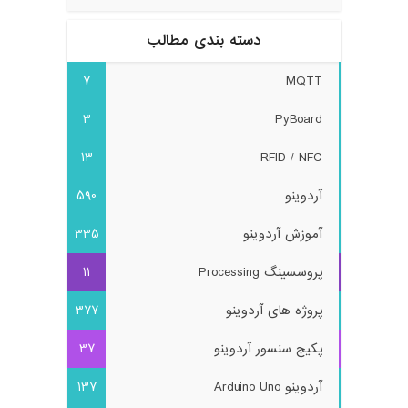
دسته بندی مطالب
7
MQTT
3
PyBoard
13
RFID / NFC
آردوینو
590
آموزش آردوینو
335
پروسسینگ Processing
11
پروژه های آردوینو
377
پکیج سنسور آردوینو
37
آردوینو Arduino Uno
137