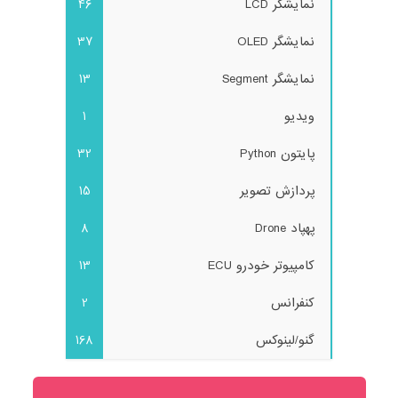
نمایشگر LCD
46
نمایشگر OLED
37
نمایشگر Segment
13
ویدیو
1
پایتون Python
32
پردازش تصویر
15
پهپاد Drone
8
کامپیوتر خودرو ECU
13
کنفرانس
2
گنو/لینوکس
168