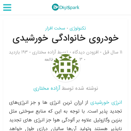
تکنولوژی
سخت افزار
•
خودروی خانوادگی خورشیدی
11 سال قبل
افزودن دیدگاه
توسط
آزاده مختاری
193 بازدید
3 دقیقه زمان مطالعه
نوشته شده توسط
آزاده مختاری
انرژی خورشیدی
از ارزان ترین انرژی ها و جز انرژی‌های
تجدید پذیر است. با توجه به این که منابع سوختی مثل
بنزین وگازوئیل علاوه بر آلودگی هوا جز انرژی های تجدید
ناپذیر هستند وتولید آن‌ها سالیان درازی طول خواهد