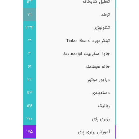
تحلیل کتابخانه
124
ترفند
31
تکنولوژی
334
تینکر بورد Tinker Board
3
جاوا اسکریپت Javascript
4
خانه هوشمند
61
درایور موتور
22
دسته‌بندی
53
رباتیک
126
رزبری پای
220
آموزش رزبری پای
175