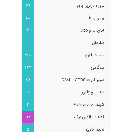
پروژه رزبری پای
119
روبو-پدیا
28
زبان C و Cpp
2
سازمان
1
سخت افزار
260
سرگرمی
193
سیم کارت GSM – GPRS
97
شتاب و ژایرو
14
شیلد Multifunction
4
قطعات الکترونیک
104
لحیم کاری
5