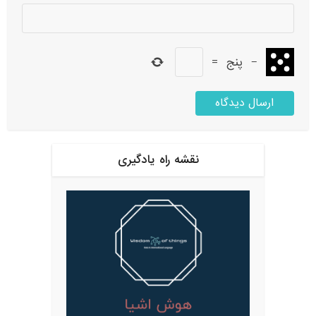
−
پنج
=
نقشه راه یادگیری