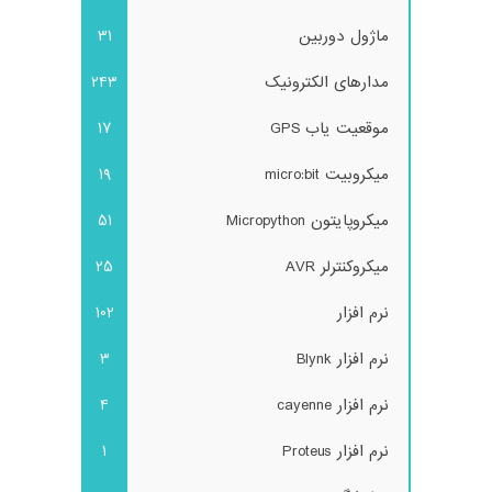
ماژول دوربین
31
مدارهای الکترونیک
243
موقعیت یاب GPS
17
میکروبیت micro:bit
19
میکروپایتون Micropython
51
میکروکنترلر AVR
25
نرم افزار
102
نرم افزار Blynk
3
نرم افزار cayenne
4
نرم افزار Proteus
1