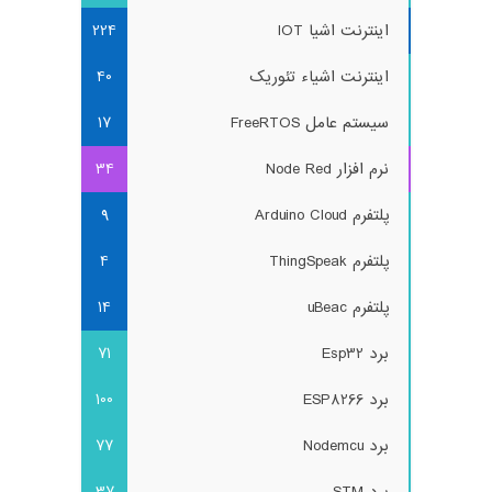
اینترنت اشیا IOT
224
اینترنت اشیاء تئوریک
40
سیستم عامل FreeRTOS
17
نرم افزار Node Red
34
پلتفرم Arduino Cloud
9
پلتفرم ThingSpeak
4
پلتفرم uBeac
14
برد Esp32
71
برد ESP8266
100
برد Nodemcu
77
برد STM
37