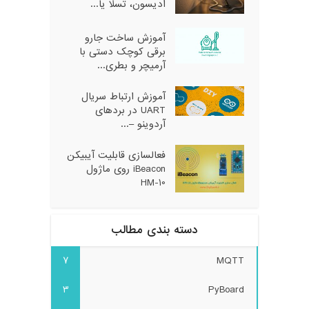
ادیسون، تسلا یا...
آموزش ساخت جارو
برقی کوچک دستی با
آرمیچر و بطری...
آموزش ارتباط سریال
UART در بردهای
آردوینو –...
فعالسازی قابلیت آیبیکن
iBeacon روی ماژول
HM-10
دسته بندی مطالب
7
MQTT
3
PyBoard