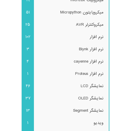
میکروپایتون Micropython
51
میکروکنترلر AVR
25
نرم افزار
102
نرم افزار Blynk
3
نرم افزار cayenne
4
نرم افزار Proteus
1
نمایشگر LCD
46
نمایشگر OLED
37
نمایشگر Segment
13
ویدیو
1