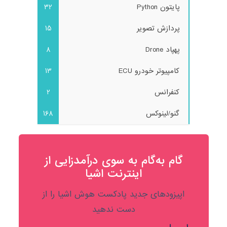
پایتون Python
32
پردازش تصویر
15
پهپاد Drone
8
کامپیوتر خودرو ECU
13
کنفرانس
2
گنو/لینوکس
168
گام به‌گام به‌ سوی درآمدزایی از
اینترنت اشیا
اپیزودهای جدید پادکست هوش اشیا را از
دست ندهید