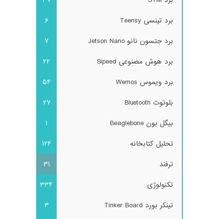
برد تینسی Teensy
6
برد جتسون نانو Jetson Nano
7
برد هوش مصنوعی Sipeed
22
برد ویموس Wemos
54
بلوتوث Bluetooth
27
بیگل بون Beaglebone
1
تحلیل کتابخانه
124
ترفند
31
تکنولوژی
334
تینکر بورد Tinker Board
3