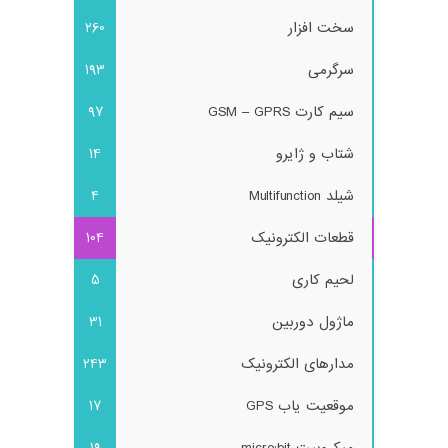
سخت افزار
260
سرگرمی
193
سیم کارت GSM – GPRS
97
شتاب و ژایرو
14
شیلد Multifunction
4
قطعات الکترونیک
104
لحیم کاری
5
ماژول دوربین
31
مدارهای الکترونیک
243
موقعیت یاب GPS
17
میکروبیت micro:bit
19