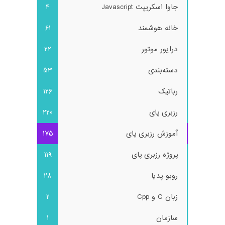
جاوا اسکریپت Javascript
4
خانه هوشمند
61
درایور موتور
22
دسته‌بندی
53
رباتیک
126
رزبری پای
220
آموزش رزبری پای
175
پروژه رزبری پای
119
روبو-پدیا
28
زبان C و Cpp
2
سازمان
1