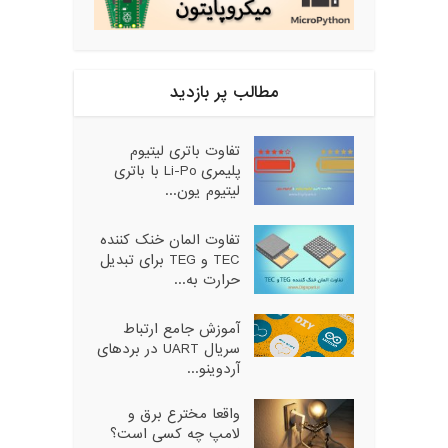
مطالب پر بازدید
تفاوت باتری لیتیوم
پلیمری Li-Po با باتری
لیتیوم یون...
تفاوت المان خنک کننده
TEC و TEG برای تبدیل
حرارت به...
آموزش جامع ارتباط
سریال UART در بردهای
آردوینو...
واقعا مخترع برق و
لامپ چه کسی است؟