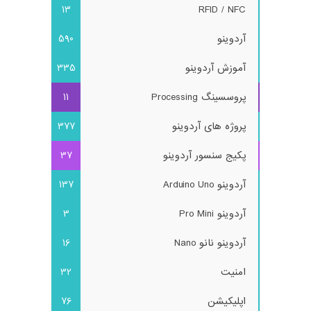
13
RFID / NFC
آردوینو
590
آموزش آردوینو
335
پروسسینگ Processing
11
پروژه های آردوینو
377
پکیج سنسور آردوینو
37
آردوینو Arduino Uno
137
آردوینو Pro Mini
3
آردوینو نانو Nano
16
امنیت
32
اپلیکیشن
76