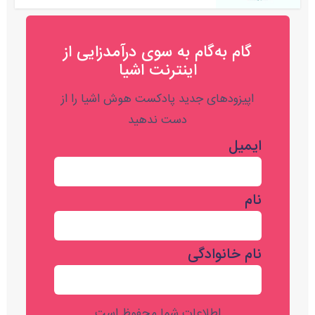
گام به‌گام به‌ سوی درآمدزایی از
اینترنت اشیا
اپیزودهای جدید پادکست هوش اشیا را از
دست ندهید
ایمیل
نام
نام خانوادگی
اطلاعات شما محفوظ است