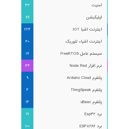
امنیت
32
اپلیکیشن
76
اینترنت اشیا IOT
224
اینترنت اشیاء تئوریک
40
سیستم عامل FreeRTOS
17
نرم افزار Node Red
34
پلتفرم Arduino Cloud
9
پلتفرم ThingSpeak
4
پلتفرم uBeac
14
برد Esp32
71
برد ESP8266
100