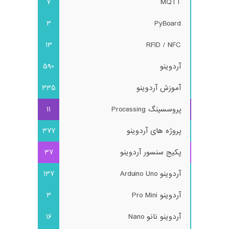
7
MQTT
3
PyBoard
13
RFID / NFC
آردوینو
590
آموزش آردوینو
335
پروسسینگ Processing
11
پروژه های آردوینو
377
پکیج سنسور آردوینو
37
آردوینو Arduino Uno
137
آردوینو Pro Mini
3
آردوینو نانو Nano
16