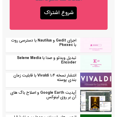
اجرای Gedit و Nautilus با دسترسی روت
با Pkexec
تبدیل ویدئو و صدا با Selene Media
Encoder
انتشار نسخه ۱٫۴ Vivaldi با قابلیت زمان
بندی پوسته
آپدیت Google Earth و اصلاح باگ های
آن بر روی لینوکس