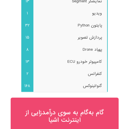
نمایشگر Segment
13
ویدیو
1
پایتون Python
32
پردازش تصویر
15
پهپاد Drone
8
کامپیوتر خودرو ECU
13
کنفرانس
2
گنو/لینوکس
168
گام به‌گام به‌ سوی درآمدزایی از
اینترنت اشیا