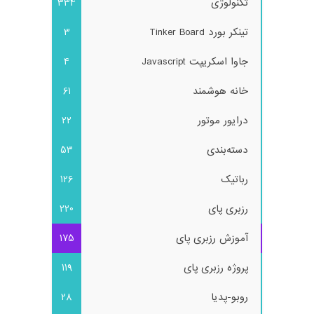
تکنولوژی
334
تینکر بورد Tinker Board
3
جاوا اسکریپت Javascript
4
خانه هوشمند
61
درایور موتور
22
دسته‌بندی
53
رباتیک
126
رزبری پای
220
آموزش رزبری پای
175
پروژه رزبری پای
119
روبو-پدیا
28