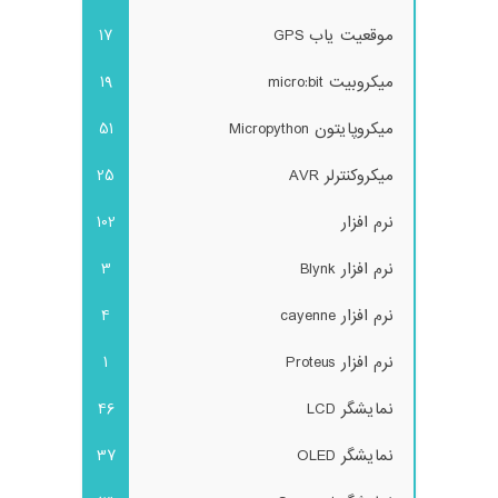
موقعیت یاب GPS
17
میکروبیت micro:bit
19
میکروپایتون Micropython
51
میکروکنترلر AVR
25
نرم افزار
102
نرم افزار Blynk
3
نرم افزار cayenne
4
نرم افزار Proteus
1
نمایشگر LCD
46
نمایشگر OLED
37