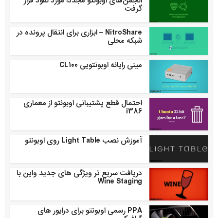
انجمن‌های اوبونتو مجددا مورد نفوذ قرار
گرفت
NitroShare – ابزاری برای انتقال پرونده در
شبکه محلی
مینی رایانه اوبونتویی CL100
احتمال قطع پشتیبانی اوبونتو از معماری
i386
آموزش نصب Light Table روی اوبونتو
دریافت سریع تر ویژگی های جدید واین با
Wine Staging
PPA رسمی اوبونتو برای درایور های