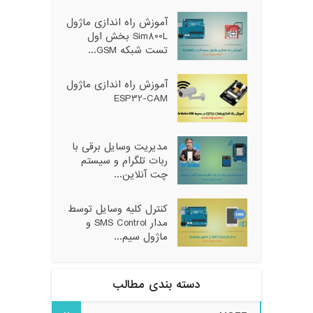
آموزش راه اندازی ماژول
Sim800L بخش اول
تست شبکه GSM...
آموزش راه اندازی ماژول
ESP32-CAM
مدیریت وسایل برقی با
ربات تلگرام و سیستم
چت آنلاین...
کنترل کلیه وسایل توسط
مدار SMS Control و
ماژول سیم...
دسته بندی مطالب