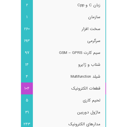
زبان C و Cpp
2
سازمان
1
سخت افزار
260
سرگرمی
193
سیم کارت GSM – GPRS
97
شتاب و ژایرو
14
شیلد Multifunction
4
قطعات الکترونیک
104
لحیم کاری
5
ماژول دوربین
31
مدارهای الکترونیک
243