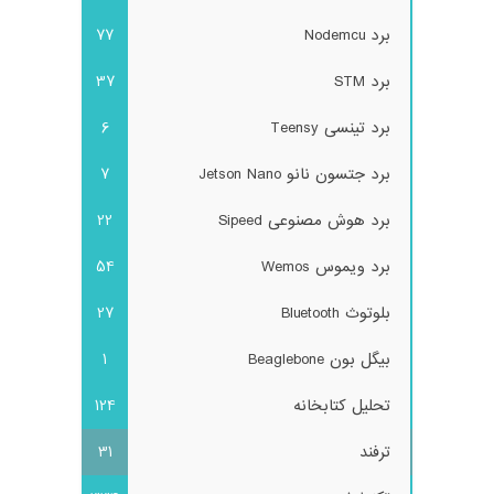
برد Nodemcu
77
برد STM
37
برد تینسی Teensy
6
برد جتسون نانو Jetson Nano
7
برد هوش مصنوعی Sipeed
22
برد ویموس Wemos
54
بلوتوث Bluetooth
27
بیگل بون Beaglebone
1
تحلیل کتابخانه
124
ترفند
31