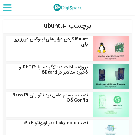
برچسب -ubuntu
Mount کردن درایوهای لینوکس در رزبری
پای
پروژه ساخت دیتالاگر دما با DHT22 و
ذخیره مقادیر در SDcard
نصب سیستم عامل برد نانو پای Nano Pi
OS Config
نصب sticky note در اوبونتو ۱۶.۰۴