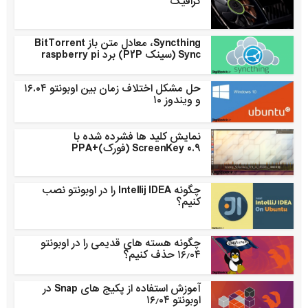
گرافیک
Syncthing، معادل متن باز BitTorrent
Sync (سینک P2P) برد raspberry pi
حل مشکل اختلاف زمان بین اوبونتو ۱۶.۰۴
و ویندوز ۱۰
نمایش کلید ها فشرده شده با
ScreenKey 0.9 (فورک)+PPA
چگونه Intellij IDEA را در اوبونتو نصب
کنیم؟
چگونه هسته های قدیمی را در اوبونتو
۱۶٫۰۴ حذف کنیم؟
آموزش استفاده از پکیج های Snap در
اوبونتو ۱۶٫۰۴