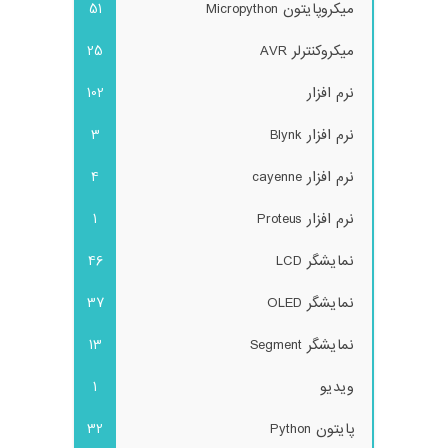
میکروپایتون Micropython
51
میکروکنترلر AVR
25
نرم افزار
102
نرم افزار Blynk
3
نرم افزار cayenne
4
نرم افزار Proteus
1
نمایشگر LCD
46
نمایشگر OLED
37
نمایشگر Segment
13
ویدیو
1
پایتون Python
32