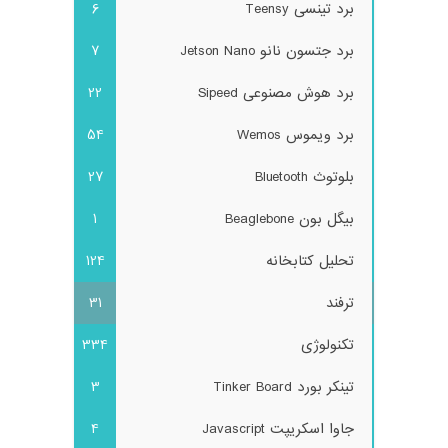
برد تینسی Teensy
6
برد جتسون نانو Jetson Nano
7
برد هوش مصنوعی Sipeed
22
برد ویموس Wemos
54
بلوتوث Bluetooth
27
بیگل بون Beaglebone
1
تحلیل کتابخانه
124
ترفند
31
تکنولوژی
334
تینکر بورد Tinker Board
3
جاوا اسکریپت Javascript
4