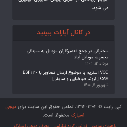
می شود.
در کانال آپارات ببینید
سخنرانی در جمع تعمیرکاران موبایل به میزبانی
مجموعه موبایل آباد
مرداد ۱۲, ۱۴۰۲
VOD استریم با موضوع ارسال تصاویر با ESP23-
CAM [ اروند طباطبایی و سایفر ]
شهریور ۱۱, ۱۴۰۰
کپی رایت © 1404-1394. تمامی حقوق این سایت برای
دیجی
اسپارک
محفوظ است.
راهنمای سایت
قوانین گروه تلگرامی
معرفی دیجی اسپارک