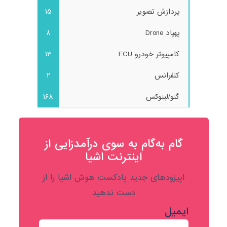
پردازش تصویر
15
پهپاد Drone
8
کامپیوتر خودرو ECU
13
کنفرانس
2
گنو/لینوکس
168
گام به‌گام به‌ سوی درآمدزایی از
اینترنت اشیا
اپیزودهای جدید پادکست هوش اشیا را از
دست ندهید
ایمیل