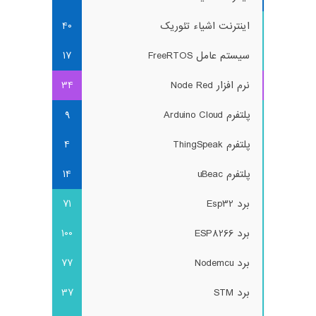
اینترنت اشیاء تئوریک
40
سیستم عامل FreeRTOS
17
نرم افزار Node Red
34
پلتفرم Arduino Cloud
9
پلتفرم ThingSpeak
4
پلتفرم uBeac
14
برد Esp32
71
برد ESP8266
100
برد Nodemcu
77
برد STM
37