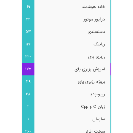
خانه هوشمند
61
درایور موتور
22
دسته‌بندی
53
رباتیک
126
رزبری پای
220
آموزش رزبری پای
175
پروژه رزبری پای
119
روبو-پدیا
28
زبان C و Cpp
2
سازمان
1
سخت افزار
260