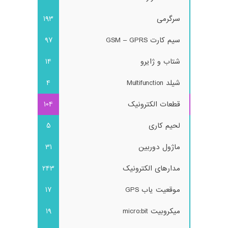
سرگرمی
193
سیم کارت GSM – GPRS
97
شتاب و ژایرو
14
شیلد Multifunction
4
قطعات الکترونیک
104
لحیم کاری
5
ماژول دوربین
31
مدارهای الکترونیک
243
موقعیت یاب GPS
17
میکروبیت micro:bit
19