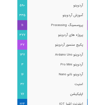
آردوینو
590
آموزش آردوینو
335
پروسسینگ Processing
11
پروژه های آردوینو
377
پکیج سنسور آردوینو
37
آردوینو Arduino Uno
137
آردوینو Pro Mini
3
آردوینو نانو Nano
16
امنیت
32
اپلیکیشن
76
اینترنت اشیا IOT
224