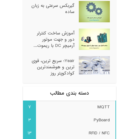
گیربکس سرعتی به زبان
ساده
آموزش ساخت کنترلر
دور و جهت موتور
آرمیچر DC با ریموت...
Yeair؛ سریع ترین، قوی
ترین و هوشمندترین
کوادکوپتر روز
دسته بندی مطالب
7
MQTT
3
PyBoard
13
RFID / NFC