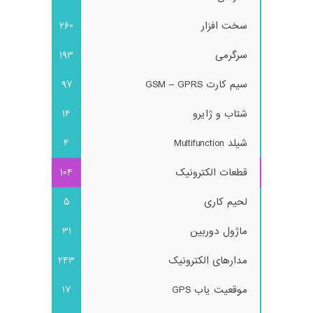
سخت افزار
260
سرگرمی
193
سیم کارت GSM – GPRS
97
شتاب و ژایرو
14
شیلد Multifunction
4
قطعات الکترونیک
104
لحیم کاری
5
ماژول دوربین
31
مدارهای الکترونیک
243
موقعیت یاب GPS
17