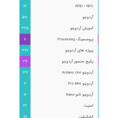
13
RFID / NFC
آردوینو
590
آموزش آردوینو
335
پروسسینگ Processing
11
پروژه های آردوینو
377
پکیج سنسور آردوینو
37
آردوینو Arduino Uno
137
آردوینو Pro Mini
3
آردوینو نانو Nano
16
امنیت
32
اپلیکیشن
76