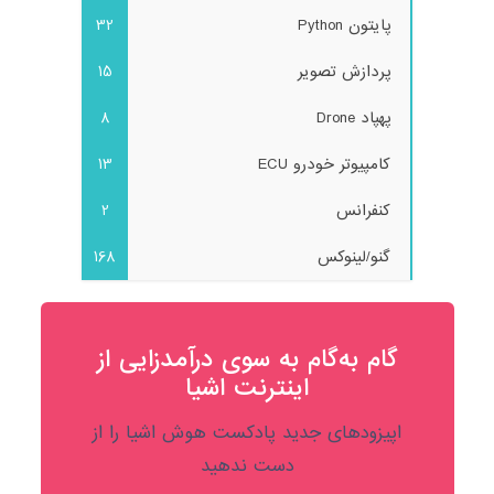
پایتون Python
32
پردازش تصویر
15
پهپاد Drone
8
کامپیوتر خودرو ECU
13
کنفرانس
2
گنو/لینوکس
168
گام به‌گام به‌ سوی درآمدزایی از
اینترنت اشیا
اپیزودهای جدید پادکست هوش اشیا را از
دست ندهید