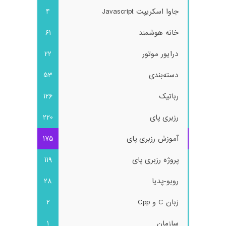
جاوا اسکریپت Javascript
4
خانه هوشمند
61
درایور موتور
22
دسته‌بندی
53
رباتیک
126
رزبری پای
220
آموزش رزبری پای
175
پروژه رزبری پای
119
روبو-پدیا
28
زبان C و Cpp
2
سازمان
1