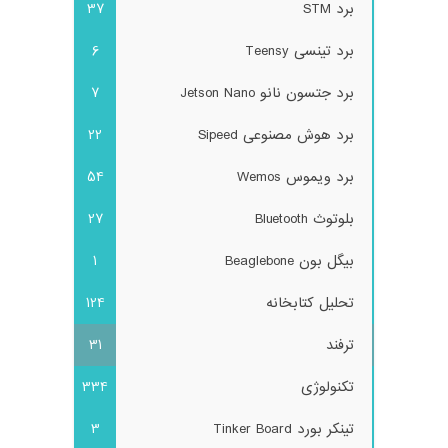
برد STM
37
برد تینسی Teensy
6
برد جتسون نانو Jetson Nano
7
برد هوش مصنوعی Sipeed
22
برد ویموس Wemos
54
بلوتوث Bluetooth
27
بیگل بون Beaglebone
1
تحلیل کتابخانه
124
ترفند
31
تکنولوژی
334
تینکر بورد Tinker Board
3