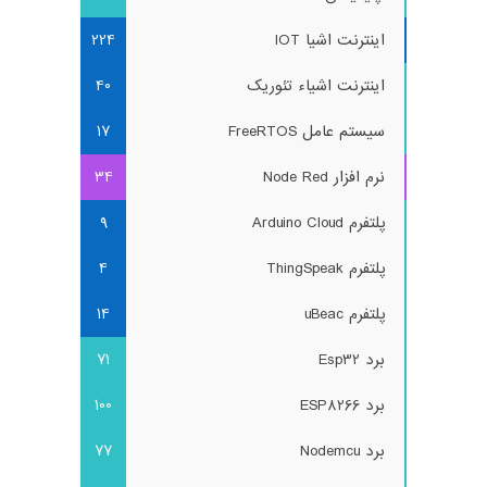
اینترنت اشیا IOT
224
اینترنت اشیاء تئوریک
40
سیستم عامل FreeRTOS
17
نرم افزار Node Red
34
پلتفرم Arduino Cloud
9
پلتفرم ThingSpeak
4
پلتفرم uBeac
14
برد Esp32
71
برد ESP8266
100
برد Nodemcu
77