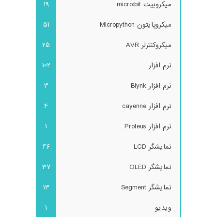
میکروبیت micro:bit
19
میکروپایتون Micropython
51
میکروکنترلر AVR
25
نرم افزار
102
نرم افزار Blynk
3
نرم افزار cayenne
4
نرم افزار Proteus
1
نمایشگر LCD
46
نمایشگر OLED
37
نمایشگر Segment
13
ویدیو
1