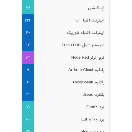
اپلیکیشن
76
اینترنت اشیا IOT
224
اینترنت اشیاء تئوریک
40
سیستم عامل FreeRTOS
17
نرم افزار Node Red
34
پلتفرم Arduino Cloud
9
پلتفرم ThingSpeak
4
پلتفرم uBeac
14
برد Esp32
71
برد ESP8266
100
برد Nodemcu
77