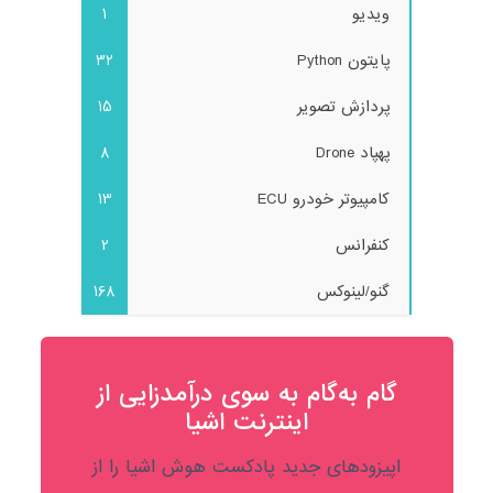
ویدیو
1
پایتون Python
32
پردازش تصویر
15
پهپاد Drone
8
کامپیوتر خودرو ECU
13
کنفرانس
2
گنو/لینوکس
168
گام به‌گام به‌ سوی درآمدزایی از
اینترنت اشیا
اپیزودهای جدید پادکست هوش اشیا را از