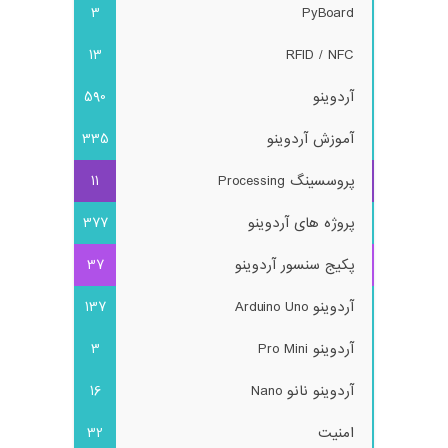
3
PyBoard
13
RFID / NFC
آردوینو
590
آموزش آردوینو
335
پروسسینگ Processing
11
پروژه های آردوینو
377
پکیج سنسور آردوینو
37
آردوینو Arduino Uno
137
آردوینو Pro Mini
3
آردوینو نانو Nano
16
امنیت
32