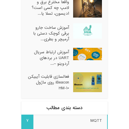
واقعا مخترع برق و
لامپ چه کسی است؟
ادیسون، تسلا یا...
آموزش ساخت جارو
برقی کوچک دستی با
آرمیچر و بطری...
آموزش ارتباط سریال
UART در بردهای
آردوینو –...
فعالسازی قابلیت آیبیکن
iBeacon روی ماژول
HM-10
دسته بندی مطالب
7
MQTT