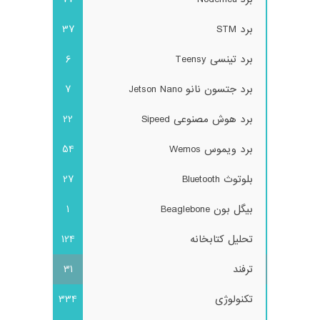
برد STM
37
برد تینسی Teensy
6
برد جتسون نانو Jetson Nano
7
برد هوش مصنوعی Sipeed
22
برد ویموس Wemos
54
بلوتوث Bluetooth
27
بیگل بون Beaglebone
1
تحلیل کتابخانه
124
ترفند
31
تکنولوژی
334