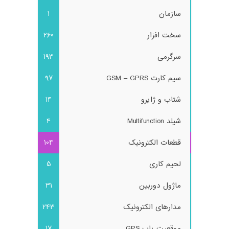
سازمان
1
سخت افزار
260
سرگرمی
193
سیم کارت GSM – GPRS
97
شتاب و ژایرو
14
شیلد Multifunction
4
قطعات الکترونیک
104
لحیم کاری
5
ماژول دوربین
31
مدارهای الکترونیک
243
موقعیت یاب GPS
17