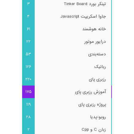
تینکر بورد Tinker Board
3
جاوا اسکریپت Javascript
4
خانه هوشمند
61
درایور موتور
22
دسته‌بندی
53
رباتیک
126
رزبری پای
220
آموزش رزبری پای
175
پروژه رزبری پای
119
روبو-پدیا
28
زبان C و Cpp
2