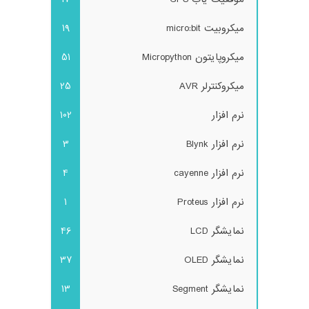
میکروبیت micro:bit
19
میکروپایتون Micropython
51
میکروکنترلر AVR
25
نرم افزار
102
نرم افزار Blynk
3
نرم افزار cayenne
4
نرم افزار Proteus
1
نمایشگر LCD
46
نمایشگر OLED
37
نمایشگر Segment
13