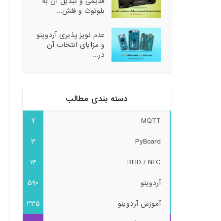
قدیمی و تبدیل آن به
بلوتوث و فلش...
عدم نویز پذیری آردوینو
و مزایای انتخاب آن
در...
دسته بندی مطالب
7
MQTT
3
PyBoard
13
RFID / NFC
آردوینو
590
آموزش آردوینو
335