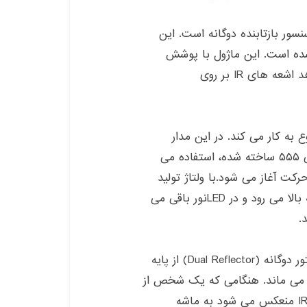
اصلی در مدار آشکار کننده حرکت IR HOA1405 سنسور بازتابنده دوگانه است. این
 یک فوتوترانزیستور NPN ساخته شده است. این ماژول با پوشش
سیاه اشعه های نورانی را فیلتر می کند و اجازه می دهد اشعه های IR بر روی
 به کار می کند. در این مدار
هشداردهنده از تایمر Monostable که در اطراف آی سی ۵۵۵ ساخته شده، استفاده می
دار، چرخه حرکت آغاز می شود.با ولتاژ تولید
شده توسط R4 و C2 خروجی در آی سی برای دو دقیقه بالا می رود و در LEDنور باقی می
.
در حالت آماده به کار فتوترانزیستور، داخل ماژول رفلکتور دوگانه (Dual Reflector) از پایه
انا باقی می ماند. هنگامی که یک شخص از
در وارد می شود و در مقابل ماژول قرار می گیرد اشعه IR منعکس می شود به ماشه