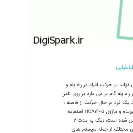
باطبایی
تواند بر حرکت افراد در راه پله و
ه پله گام بر می دارد بر روی تلفن
شما هشدار می آید.این زنگ آشکارساز حرکت می تواند یک فرد در حال حرکت از فاصله ۱
متر را تشخیص دهد. در این مداراز دو IR فرستنده و گیرنده و ماژول HOA1405 استفاده
می کنیم . هنگامی که سنسور تشخیص اشعه IR منعکس شده است، زنگ به مدت ۲
های مختلف از جمله سیستم های