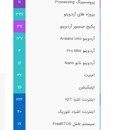
پروسسینگ Processing
11
پروژه های آردوینو
377
پکیج سنسور آردوینو
37
آردوینو Arduino Uno
137
آردوینو Pro Mini
3
آردوینو نانو Nano
16
امنیت
32
اپلیکیشن
76
اینترنت اشیا IOT
224
اینترنت اشیاء تئوریک
40
سیستم عامل FreeRTOS
17