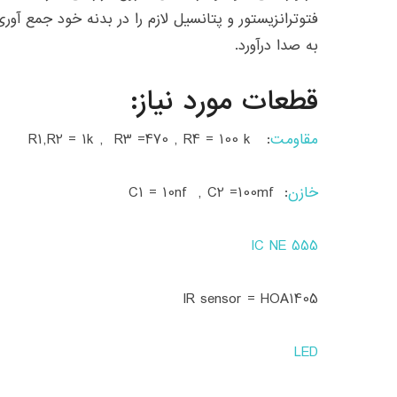
فتوترانزیستور و پتانسیل لازم را در بدنه خود جمع آور
به صدا درآورد.
قطعات مورد نیاز:
مقاومت
: R1,R2 = 1k , R3 =470 , R4 = 100 k
خازن
: C1 = 10nf , C2 =100mf
IC NE 555
IR sensor = HOA1405
LED