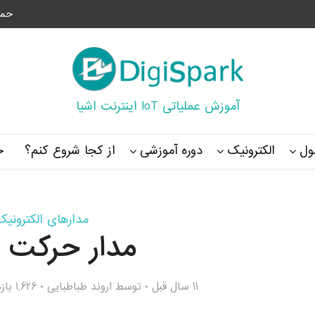
حما
آموزش عملیاتی IoT اینترنت اشیا
ل
الکترونیک
دوره آموزشی
از کجا شروع کنم؟
خ
مدارهای الکترونیک
مدار حرکت 
11 سال قبل
توسط
اروند طباطبایی
1,626 بازدید