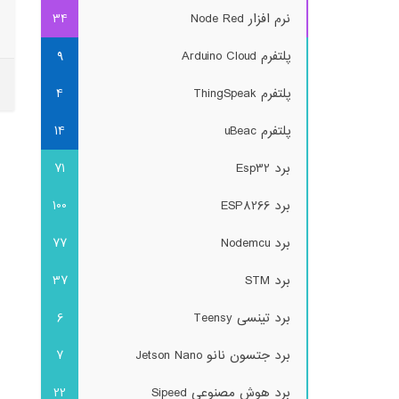
نرم افزار Node Red
34
پلتفرم Arduino Cloud
9
پلتفرم ThingSpeak
4
پلتفرم uBeac
14
برد Esp32
71
برد ESP8266
100
برد Nodemcu
77
برد STM
37
برد تینسی Teensy
6
برد جتسون نانو Jetson Nano
7
برد هوش مصنوعی Sipeed
22