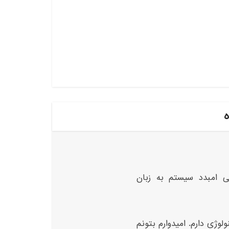
ه
ی امبدد سیستم به زبان
لوژی دارم. امیدوارم بتونم