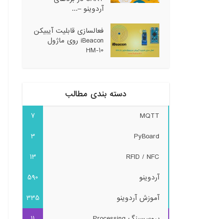
آردوینو –...
فعالسازی قابلیت آیبیکن
iBeacon روی ماژول
HM-10
دسته بندی مطالب
7
MQTT
3
PyBoard
13
RFID / NFC
آردوینو
590
آموزش آردوینو
335
پروسسینگ Processing
11