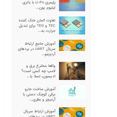
پلیمری Li-Po با باتری
لیتیوم یون...
تفاوت المان خنک کننده
TEC و TEG برای تبدیل
حرارت به...
آموزش جامع ارتباط
سریال UART در بردهای
آردوینو...
واقعا مخترع برق و
لامپ چه کسی است؟
ادیسون، تسلا یا...
آموزش ساخت جارو
برقی کوچک دستی با
آرمیچر و بطری...
آموزش ارتباط سریال
UART در بردهای