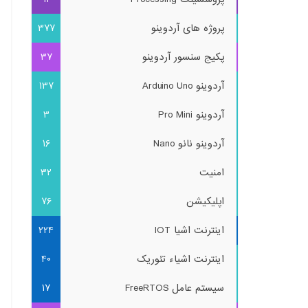
پروژه های آردوینو
377
پکیج سنسور آردوینو
37
آردوینو Arduino Uno
137
آردوینو Pro Mini
3
آردوینو نانو Nano
16
امنیت
32
اپلیکیشن
76
اینترنت اشیا IOT
224
اینترنت اشیاء تئوریک
40
سیستم عامل FreeRTOS
17