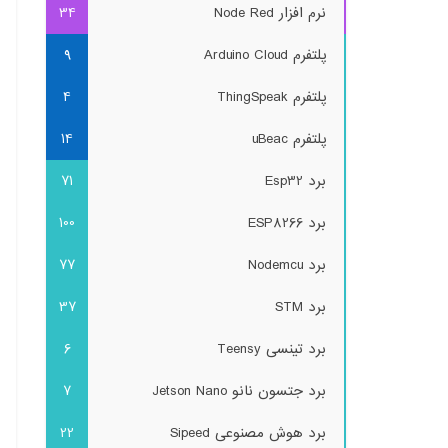
نرم افزار Node Red
34
پلتفرم Arduino Cloud
9
پلتفرم ThingSpeak
4
پلتفرم uBeac
14
برد Esp32
71
برد ESP8266
100
برد Nodemcu
77
برد STM
37
برد تینسی Teensy
6
برد جتسون نانو Jetson Nano
7
برد هوش مصنوعی Sipeed
22