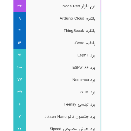
نرم افزار Node Red
34
پلتفرم Arduino Cloud
9
پلتفرم ThingSpeak
4
پلتفرم uBeac
14
برد Esp32
71
برد ESP8266
100
برد Nodemcu
77
برد STM
37
برد تینسی Teensy
6
برد جتسون نانو Jetson Nano
7
برد هوش مصنوعی Sipeed
22