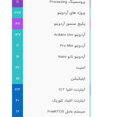
پروسسینگ Processing
11
پروژه های آردوینو
377
پکیج سنسور آردوینو
37
آردوینو Arduino Uno
137
آردوینو Pro Mini
3
آردوینو نانو Nano
16
امنیت
32
اپلیکیشن
76
اینترنت اشیا IOT
224
اینترنت اشیاء تئوریک
40
سیستم عامل FreeRTOS
17