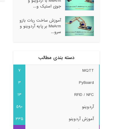
MeArm با آردوینو و
جوی استیک و...
آموزش ساخت ربات بازو
MeArm بر پایه آردوینو و
سرو...
دسته بندی مطالب
7
MQTT
3
PyBoard
13
RFID / NFC
آردوینو
590
آموزش آردوینو
335