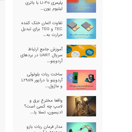
پلیمری Li-Po با باتری
لیتیوم یون...
تفاوت المان خنک کننده
TEC و TEG برای تبدیل
حرارت به...
آموزش جامع ارتباط
سریال UART در بردهای
آردوینو...
ساخت ربات بلوتوثی
آردوینو با درایور L298N
و ماژول...
واقعا مخترع برق و
لامپ چه کسی است؟
ادیسون، تسلا یا...
مدار فرمان ربات بازو