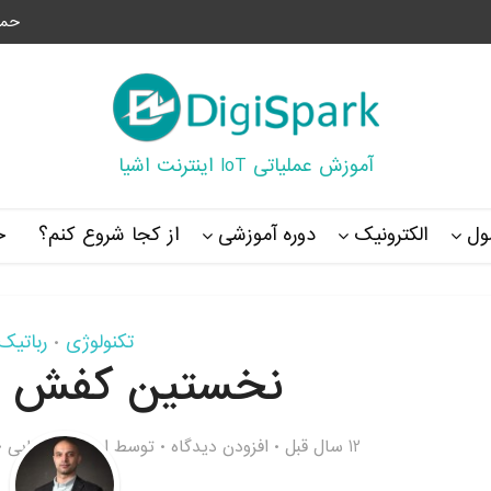
حما
آموزش عملیاتی IoT اینترنت اشیا
ل
الکترونیک
دوره آموزشی
از کجا شروع کنم؟
خ
تکنولوژی
رباتیک
•
نخستین کفش ه
12 سال قبل
افزودن دیدگاه
توسط
اروند طباطبایی