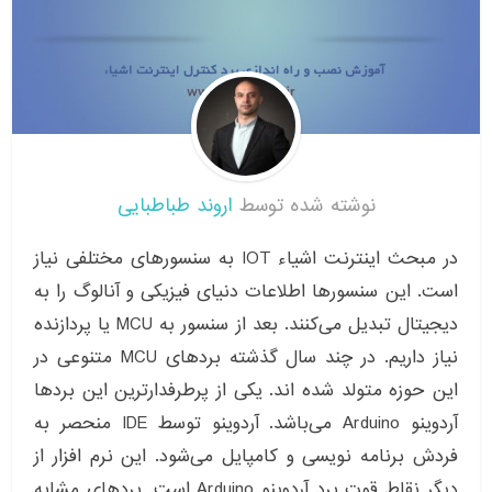
نوشته شده توسط
اروند طباطبایی
در مبحث اینترنت اشیاء IOT به سنسورهای مختلفی نیاز
است. این سنسورها اطلاعات دنیای فیزیکی و آنالوگ را به
دیجیتال تبدیل می‌کنند. بعد از سنسور به MCU یا پردازنده
نیاز داریم. در چند سال گذشته بردهای MCU متنوعی در
این حوزه متولد شده اند. یکی از پرطرفدارترین این بردها
آردوینو Arduino می‌باشد. آردوینو توسط IDE منحصر به
فردش برنامه نویسی و کامپایل می‌شود. این نرم افزار از
دیگر نقاط قوت برد آردوینو Arduino است. بردهای مشابه