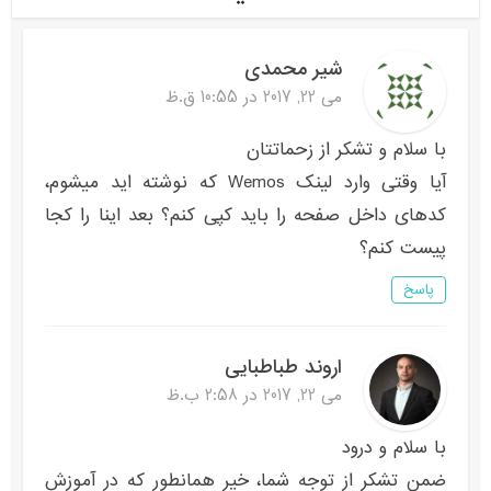
شیر محمدی
می 22, 2017 در 10:55 ق.ظ
با سلام و تشکر از زحماتتان
آیا وقتی وارد لینک Wemos که نوشته اید میشوم،
کدهای داخل صفحه را باید کپی کنم؟ بعد اینا را کجا
پیست کنم؟
پاسخ
اروند طباطبایی
می 22, 2017 در 2:58 ب.ظ
با سلام و درود
ضمن تشکر از توجه شما، خیر همانطور که در آموزش