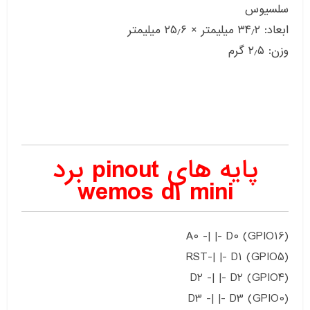
سلسیوس
ابعاد: ۳۴٫۲ میلیمتر × ۲۵٫۶ میلیمتر
وزن: ۲٫۵ گرم
پایه های pinout برد
wemos d1 mini
A0 -| |- D0 (GPIO16)
RST-| |- D1 (GPIO5)
D2 -| |- D2 (GPIO4)
D3 -| |- D3 (GPIO0)