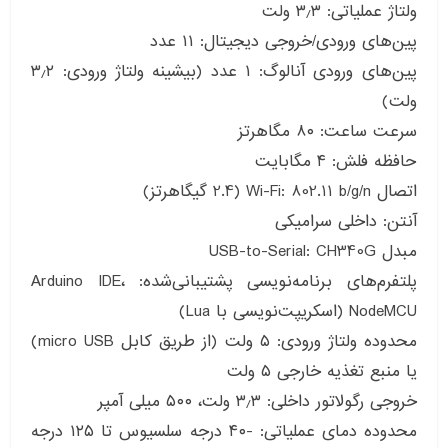
ولتاژ عملیاتی: ۳٫۳ ولت
پین‌های ورودی/خروجی دیجیتال: ۱۱ عدد
پین‌های ورودی آنالوگ: ۱ عدد (بیشینه ولتاژ ورودی: ۳٫۲
ولت)
سرعت ساعت: ۸۰ مگاهرتز
حافظه فلش: ۴ مگابایت
اتصال Wi-Fi: 802.11 b/g/n (2.4 گیگاهرتز)
آنتن: داخلی سرامیکی
مبدل USB-to-Serial: CH340G
پلتفرم‌های برنامه‌نویسی پشتیبانی‌شده: Arduino IDE،
NodeMCU (اسکریپت‌نویسی با Lua)
محدوده ولتاژ ورودی: ۵ ولت (از طریق کابل micro USB)
یا منبع تغذیه خارجی ۵ ولت
خروجی رگولاتور داخلی: ۳٫۳ ولت، ۵۰۰ میلی آمپر
محدوده دمای عملیاتی: -۴۰ درجه سلسیوس تا ۱۲۵ درجه