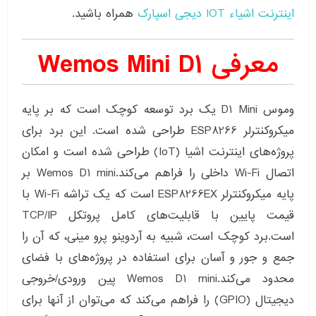
اینترنت اشیاء IOT
دیجی اسپارک
همراه باشید.
معرفی Wemos Mini D1
وموس D1 Mini یک برد توسعه کوچک است که بر پایه
میکروکنترلر ESP8266 طراحی شده است. این برد برای
پروژه‌های اینترنت اشیا (IoT) طراحی شده است و امکان
اتصال Wi-Fi داخلی را فراهم می‌کند.Wemos D1 mini بر
پایه میکروکنترلر ESP8266EX است که یک تراشه Wi-Fi با
قیمت پایین با قابلیت‌های کامل پروتکل TCP/IP
است.برد کوچک است، شبیه به آردوینو پرو مینی، که آن را
جمع و جور و آسان برای استفاده در پروژه‌های با فضای
محدود می‌کند.Wemos D1 mini پین ورودی/خروجی
دیجیتال (GPIO) را فراهم می‌کند که می‌توان از آنها برای