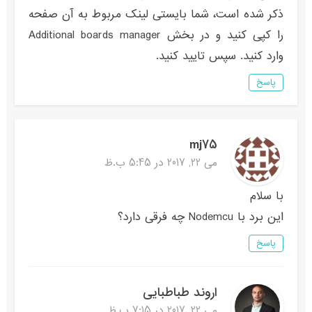
ذکر شده است، شما بایستی لینک مربوط به آن صفحه
را کپی کنید و در بخش Additional boards manager
وارد کنید. سپس تایید کنید.
پاسخ
mj75
می 22, 2017 در 5:45 ب.ظ
با سلام
این برد با Nodemcu چه فرقی دارد؟
پاسخ
اروند طباطبایی
می 22, 2017 در 7:15 ب.ظ