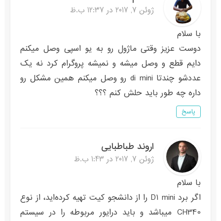
ژوئن 7, 2017 در 12:37 ب.ظ
با سلام
دوست عزیز وقتی ماژول رو به یو اسپی وصل میکنم
دایم قطع و وصل میشه و نمیشه پروگرام کرد نه یک
عددشو چندتا di mini رو وصل میکنم همین مشکل رو
داره چه طور باید حلش کنم ؟؟؟
پاسخ
اروند طباطبایی
ژوئن 7, 2017 در 1:43 ب.ظ
با سلام
اگر برد D1 mini را از دانشجو کیت تهیه کرده‌اید، از نوع
CH340 میباشد و باید درایور مربوطه را در سیستم