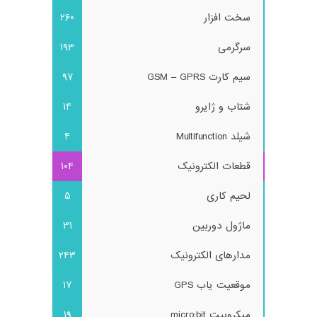
سخت افزار
260
سرگرمی
193
سیم کارت GSM – GPRS
97
شتاب و ژایرو
14
شیلد Multifunction
4
قطعات الکترونیک
104
لحیم کاری
5
ماژول دوربین
31
مدارهای الکترونیک
243
موقعیت یاب GPS
17
میکروبیت micro:bit
19