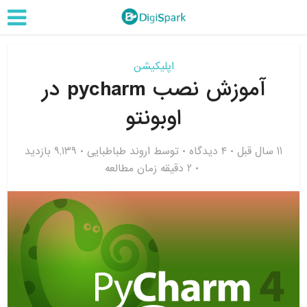
اپلیکیشن
آموزش نصب pycharm در
اوبونتو
11 سال قبل
۴ دیدگاه
توسط
اروند طباطبایی
9,139 بازدید
2 دقیقه زمان مطالعه