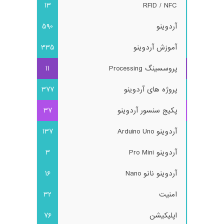
13
RFID / NFC
آردوینو
590
آموزش آردوینو
335
پروسسینگ Processing
11
پروژه های آردوینو
377
پکیج سنسور آردوینو
37
آردوینو Arduino Uno
137
آردوینو Pro Mini
3
آردوینو نانو Nano
16
امنیت
32
اپلیکیشن
76