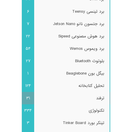
برد تینسی Teensy
6
برد جتسون نانو Jetson Nano
7
برد هوش مصنوعی Sipeed
22
برد ویموس Wemos
54
بلوتوث Bluetooth
27
بیگل بون Beaglebone
1
تحلیل کتابخانه
124
ترفند
31
تکنولوژی
334
تینکر بورد Tinker Board
3