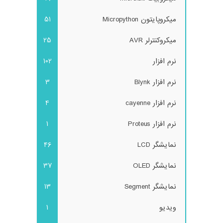
میکروپایتون Micropython
51
میکروکنترلر AVR
25
نرم افزار
102
نرم افزار Blynk
3
نرم افزار cayenne
4
نرم افزار Proteus
1
نمایشگر LCD
46
نمایشگر OLED
37
نمایشگر Segment
13
ویدیو
1