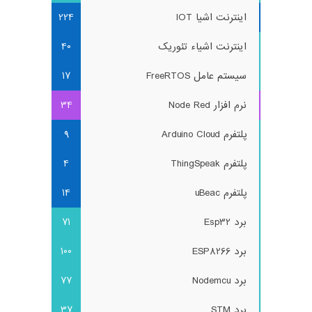
اینترنت اشیا IOT
224
اینترنت اشیاء تئوریک
40
سیستم عامل FreeRTOS
17
نرم افزار Node Red
34
پلتفرم Arduino Cloud
9
پلتفرم ThingSpeak
4
پلتفرم uBeac
14
برد Esp32
71
برد ESP8266
100
برد Nodemcu
77
برد STM
37