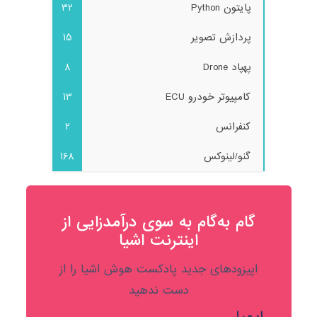
پایتون Python
32
پردازش تصویر
15
پهپاد Drone
8
کامپیوتر خودرو ECU
13
کنفرانس
2
گنو/لینوکس
168
گام به‌گام به‌ سوی درآمدزایی از
اینترنت اشیا
اپیزودهای جدید پادکست هوش اشیا را از
دست ندهید
ایمیل