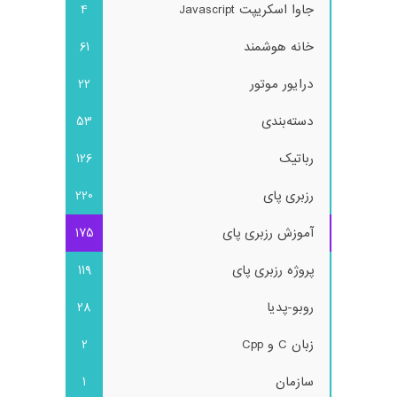
جاوا اسکریپت Javascript
4
خانه هوشمند
61
درایور موتور
22
دسته‌بندی
53
رباتیک
126
رزبری پای
220
آموزش رزبری پای
175
پروژه رزبری پای
119
روبو-پدیا
28
زبان C و Cpp
2
سازمان
1