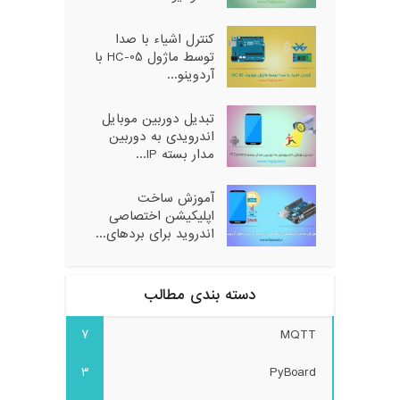
کنترل اشیاء با صدا
توسط ماژول HC-05 با
آردوینو...
تبدیل دوربین موبایل
اندرویدی به دوربین
مدار بسته IP...
آموزش ساخت
اپلیکیشن اختصاصی
اندروید برای بردهای...
دسته بندی مطالب
7
MQTT
3
PyBoard