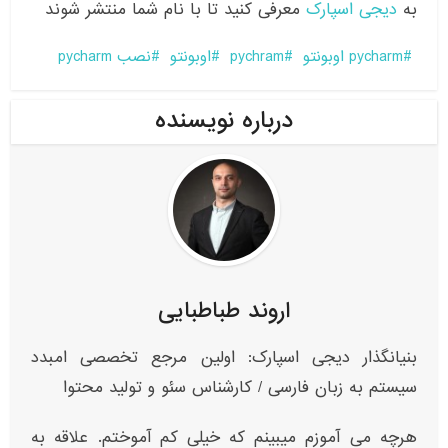
به
دیجی اسپارک
معرفی کنید تا با نام شما منتشر شوند
pycharm اوبونتو
pychram
اوبونتو
نصب pycharm
درباره نویسنده
اروند طباطبایی
بنیانگذار دیجی اسپارک: اولین مرجع تخصصی امبدد
سیستم به زبان فارسی / کارشناس سئو و تولید محتوا
هرچه می آموزم میبینم که خیلی کم آموختم. علاقه به