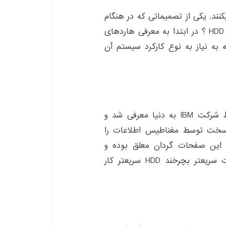
نند. یکی از تصمیماتی که در هنگام
خرید باید گرفت این است که SSD را انتخاب کرد یا HDD ؟ در ابتدا به معرفی هاردهای
 توجه به نیاز به نوع کارکرد سیستم آن
دیسک سخت یا HDD اولین بار در سال ۱۹۵۶ توسط شرکت IBM به دنیا معرفی شد و
‌های سخت توسط مغناطیس اطلاعات را
ردان ذخیره میکنند. یک Head بالای این صفحات گردان معلق بوده و
اطلاعات را میخواند و می‌نویسد. هرچه این صفحات سریعتر بچرخند HDD سریعتر کار