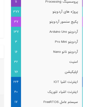
پروسسینگ Processing
11
پروژه های آردوینو
377
پکیج سنسور آردوینو
37
آردوینو Arduino Uno
137
آردوینو Pro Mini
3
آردوینو نانو Nano
16
امنیت
32
اپلیکیشن
76
اینترنت اشیا IOT
224
اینترنت اشیاء تئوریک
40
سیستم عامل FreeRTOS
17