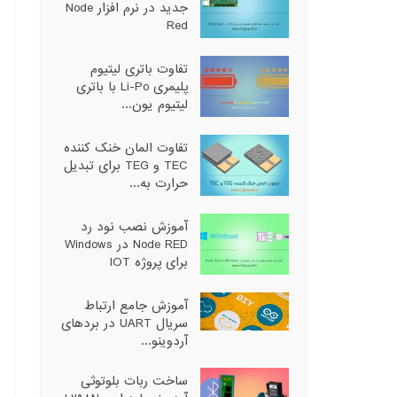
جدید در نرم افزار Node
Red
تفاوت باتری لیتیوم
پلیمری Li-Po با باتری
لیتیوم یون...
تفاوت المان خنک کننده
TEC و TEG برای تبدیل
حرارت به...
آموزش نصب نود رد
Node RED در Windows
برای پروژه IOT
آموزش جامع ارتباط
سریال UART در بردهای
آردوینو...
ساخت ربات بلوتوثی