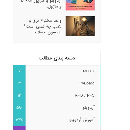
آردوینو با درایور L298N
و ماژول...
واقعا مخترع برق و
لامپ چه کسی است؟
ادیسون، تسلا یا...
دسته بندی مطالب
7
MQTT
3
PyBoard
13
RFID / NFC
آردوینو
590
آموزش آردوینو
335