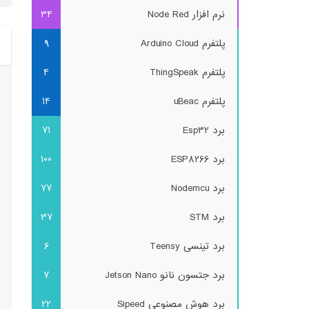
نرم افزار Node Red
34
پلتفرم Arduino Cloud
9
پلتفرم ThingSpeak
4
پلتفرم uBeac
14
برد Esp32
71
برد ESP8266
100
برد Nodemcu
77
برد STM
37
برد تینسی Teensy
6
برد جتسون نانو Jetson Nano
7
برد هوش مصنوعی Sipeed
22