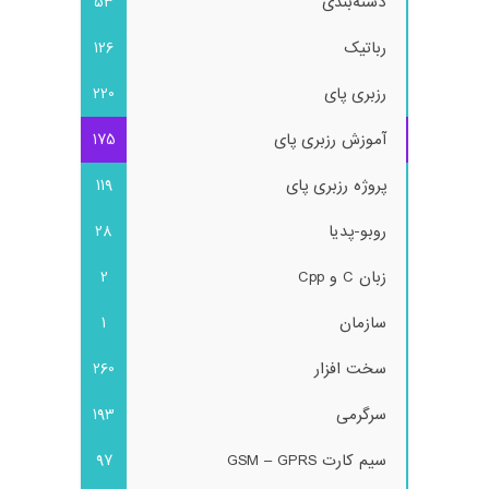
دسته‌بندی
53
رباتیک
126
رزبری پای
220
آموزش رزبری پای
175
پروژه رزبری پای
119
روبو-پدیا
28
زبان C و Cpp
2
سازمان
1
سخت افزار
260
سرگرمی
193
سیم کارت GSM – GPRS
97