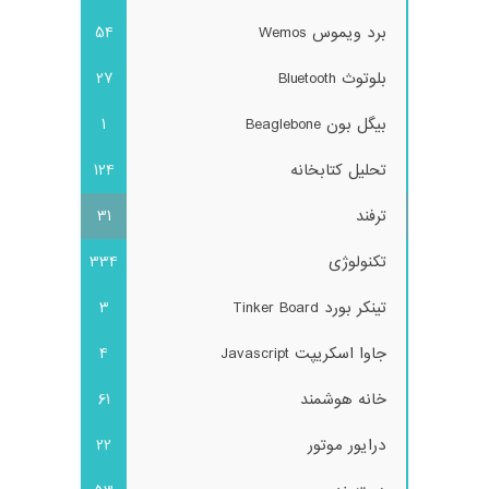
برد ویموس Wemos
54
بلوتوث Bluetooth
27
بیگل بون Beaglebone
1
تحلیل کتابخانه
124
ترفند
31
تکنولوژی
334
تینکر بورد Tinker Board
3
جاوا اسکریپت Javascript
4
خانه هوشمند
61
درایور موتور
22