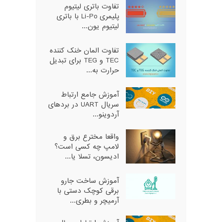
تفاوت باتری لیتیوم
پلیمری Li-Po با باتری
لیتیوم یون...
تفاوت المان خنک کننده
TEC و TEG برای تبدیل
حرارت به...
آموزش جامع ارتباط
سریال UART در بردهای
آردوینو...
واقعا مخترع برق و
لامپ چه کسی است؟
ادیسون، تسلا یا...
آموزش ساخت جارو
برقی کوچک دستی با
آرمیچر و بطری...