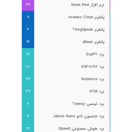
نرم افزار Node Red
34
پلتفرم Arduino Cloud
9
پلتفرم ThingSpeak
4
پلتفرم uBeac
14
برد Esp32
71
برد ESP8266
100
برد Nodemcu
77
برد STM
37
برد تینسی Teensy
6
برد جتسون نانو Jetson Nano
7
برد هوش مصنوعی Sipeed
22