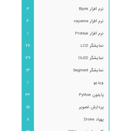
نرم افزار Blynk
3
نرم افزار cayenne
4
نرم افزار Proteus
1
نمایشگر LCD
46
نمایشگر OLED
37
نمایشگر Segment
13
ویدیو
1
پایتون Python
32
پردازش تصویر
15
پهپاد Drone
8