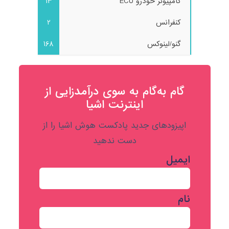
کامپیوتر خودرو ECU
13
کنفرانس
2
گنو/لینوکس
168
گام به‌گام به‌ سوی درآمدزایی از
اینترنت اشیا
اپیزودهای جدید پادکست هوش اشیا را از
دست ندهید
ایمیل
نام