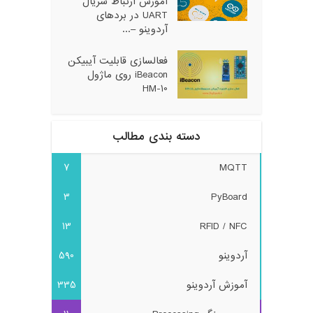
آموزش ارتباط سریال
UART در بردهای
آردوینو –...
فعالسازی قابلیت آیبیکن
iBeacon روی ماژول
HM-10
دسته بندی مطالب
7
MQTT
3
PyBoard
13
RFID / NFC
آردوینو
590
آموزش آردوینو
335