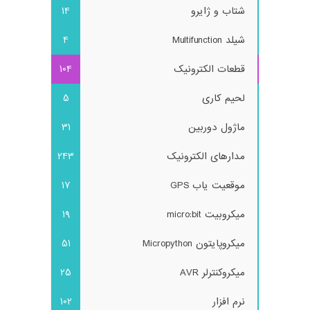
شتاب و ژایرو
14
شیلد Multifunction
4
قطعات الکترونیک
104
لحیم کاری
5
ماژول دوربین
31
مدارهای الکترونیک
243
موقعیت یاب GPS
17
میکروبیت micro:bit
19
میکروپایتون Micropython
51
میکروکنترلر AVR
25
نرم افزار
102