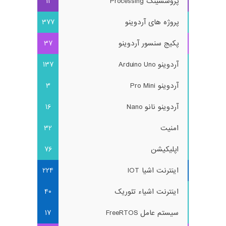
پروسسینگ Processing
11
پروژه های آردوینو
377
پکیج سنسور آردوینو
37
آردوینو Arduino Uno
137
آردوینو Pro Mini
3
آردوینو نانو Nano
16
امنیت
32
اپلیکیشن
76
اینترنت اشیا IOT
224
اینترنت اشیاء تئوریک
40
سیستم عامل FreeRTOS
17