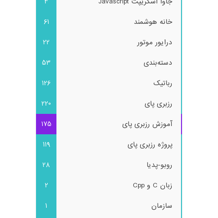
جاوا اسکریپت Javascript
4
خانه هوشمند
61
درایور موتور
22
دسته‌بندی
53
رباتیک
126
رزبری پای
220
آموزش رزبری پای
175
پروژه رزبری پای
119
روبو-پدیا
28
زبان C و Cpp
2
سازمان
1