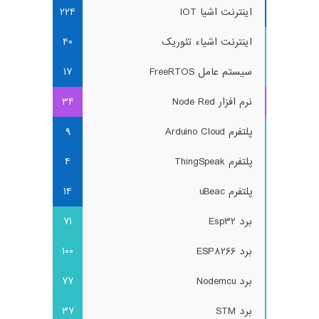
اینترنت اشیا IOT
224
اینترنت اشیاء تئوریک
40
سیستم عامل FreeRTOS
17
نرم افزار Node Red
34
پلتفرم Arduino Cloud
9
پلتفرم ThingSpeak
4
پلتفرم uBeac
14
برد Esp32
71
برد ESP8266
100
برد Nodemcu
77
برد STM
37