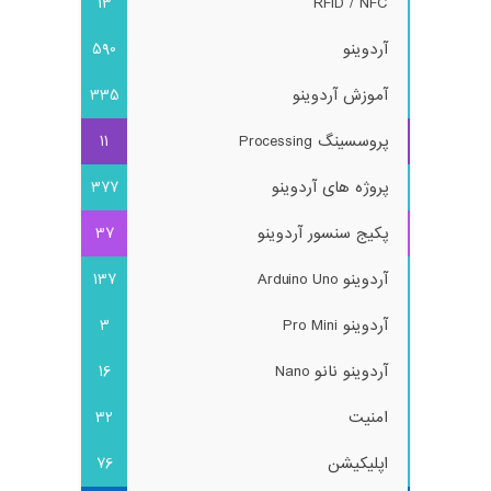
13
RFID / NFC
آردوینو
590
آموزش آردوینو
335
پروسسینگ Processing
11
پروژه های آردوینو
377
پکیج سنسور آردوینو
37
آردوینو Arduino Uno
137
آردوینو Pro Mini
3
آردوینو نانو Nano
16
امنیت
32
اپلیکیشن
76