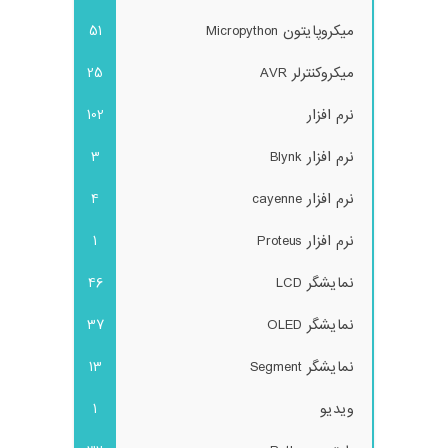
میکروپایتون Micropython
51
میکروکنترلر AVR
25
نرم افزار
102
نرم افزار Blynk
3
نرم افزار cayenne
4
نرم افزار Proteus
1
نمایشگر LCD
46
نمایشگر OLED
37
نمایشگر Segment
13
ویدیو
1