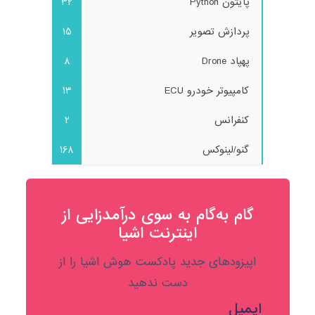
پایتون Python
32
پردازش تصویر
15
پهپاد Drone
8
کامپیوتر خودرو ECU
13
کنفرانس
2
گنو/لینوکس
168
گام به‌گام به‌ سوی درآمدزایی از
اینترنت اشیا
اپیزودهای جدید پادکست هوش اشیا را از
دست ندهید
ایمیل