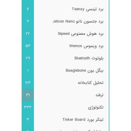
برد تینسی Teensy
6
برد جتسون نانو Jetson Nano
7
برد هوش مصنوعی Sipeed
22
برد ویموس Wemos
54
بلوتوث Bluetooth
27
بیگل بون Beaglebone
1
تحلیل کتابخانه
124
ترفند
31
تکنولوژی
334
تینکر بورد Tinker Board
3