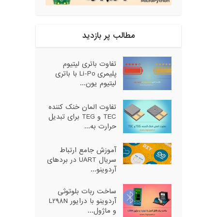
مطالب پر بازدید
تفاوت باتری لیتیوم
پلیمری Li-Po با باتری
لیتیوم یون...
تفاوت المان خنک کننده
TEC و TEG برای تبدیل
حرارت به...
آموزش جامع ارتباط
سریال UART در بردهای
آردوینو...
ساخت ربات بلوتوثی
آردوینو با درایور L298N
و ماژول...