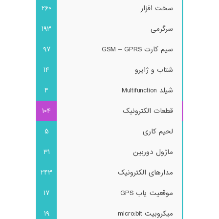
سخت افزار
260
سرگرمی
193
سیم کارت GSM – GPRS
97
شتاب و ژایرو
14
شیلد Multifunction
4
قطعات الکترونیک
104
لحیم کاری
5
ماژول دوربین
31
مدارهای الکترونیک
243
موقعیت یاب GPS
17
میکروبیت micro:bit
19