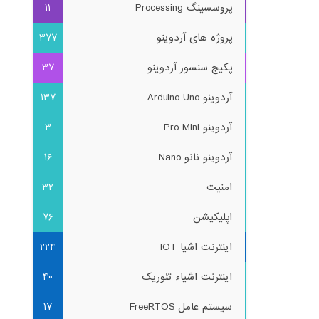
پروسسینگ Processing
11
پروژه های آردوینو
377
پکیج سنسور آردوینو
37
آردوینو Arduino Uno
137
آردوینو Pro Mini
3
آردوینو نانو Nano
16
امنیت
32
اپلیکیشن
76
اینترنت اشیا IOT
224
اینترنت اشیاء تئوریک
40
سیستم عامل FreeRTOS
17