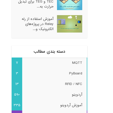
TEC و TEG برای تبدیل
حرارت به...
آموزش استفاده از رله
Relay در پروژه‌های
الکترونیک و...
دسته بندی مطالب
7
MQTT
3
PyBoard
13
RFID / NFC
آردوینو
590
آموزش آردوینو
335