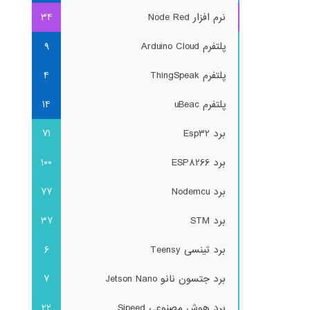
نرم افزار Node Red
34
پلتفرم Arduino Cloud
9
پلتفرم ThingSpeak
4
پلتفرم uBeac
14
برد Esp32
71
برد ESP8266
100
برد Nodemcu
77
برد STM
37
برد تینسی Teensy
6
برد جتسون نانو Jetson Nano
7
برد هوش مصنوعی Sipeed
22