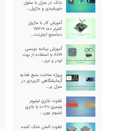
بانک در منزل با سلول
خورشیدی و ماژول...
آموزش کار با ماژول
کنترلر دما W1209
دماسنج اینترنت...
آموزش برنامه نویسی
AVR با استفاده از بوت
لودر و نرم...
پروژه ساخت منبع تغذیه
آزمایشگاهی کاربردی در
منزل بر...
تفاوت باتری لیتیوم
پلیمری Li-Po با باتری
لیتیوم یون...
تفاوت المان خنک کننده