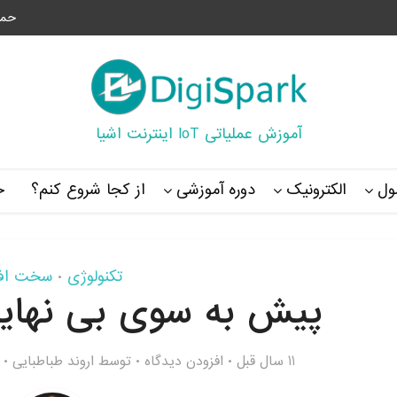
حما
آموزش عملیاتی IoT اینترنت اشیا
ل
الکترونیک
دوره آموزشی
از کجا شروع کنم؟
خ
تکنولوژی
سخت افز
•
پیش به سوی بی نهایت 
11 سال قبل
افزودن دیدگاه
توسط
اروند طباطبایی