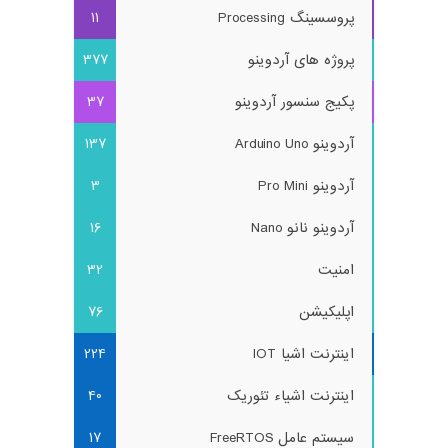
پروسسینگ Processing
11
پروژه های آردوینو
377
پکیج سنسور آردوینو
37
آردوینو Arduino Uno
137
آردوینو Pro Mini
3
آردوینو نانو Nano
16
امنیت
32
اپلیکیشن
76
اینترنت اشیا IOT
224
اینترنت اشیاء تئوریک
40
سیستم عامل FreeRTOS
17