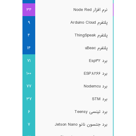
نرم افزار Node Red
34
پلتفرم Arduino Cloud
9
پلتفرم ThingSpeak
4
پلتفرم uBeac
14
برد Esp32
71
برد ESP8266
100
برد Nodemcu
77
برد STM
37
برد تینسی Teensy
6
برد جتسون نانو Jetson Nano
7