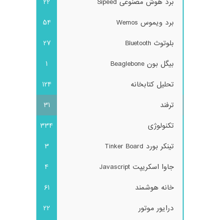
برد هوش مصنوعی Sipeed
22
برد ویموس Wemos
54
بلوتوث Bluetooth
27
بیگل بون Beaglebone
1
تحلیل کتابخانه
124
ترفند
31
تکنولوژی
334
تینکر بورد Tinker Board
3
جاوا اسکریپت Javascript
4
خانه هوشمند
61
درایور موتور
22