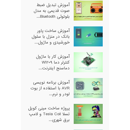
آموزش تبدیل ضبط
صوت قدیمی به مدل
بلوتوثی Bluetooth...
آموزش ساخت پاور
بانک در منزل با سلول
خورشیدی و ماژول...
آموزش کار با ماژول
کنترلر دما W1209
دماسنج اینترنت...
آموزش برنامه نویسی
AVR با استفاده از بوت
لودر و نرم...
پروژه ساخت مینی کویل
تسلا Tesla Coil و لامپ
برق شهری...