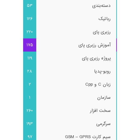
دسته‌بندی
53
رباتیک
126
رزبری پای
220
آموزش رزبری پای
175
پروژه رزبری پای
119
روبو-پدیا
28
زبان C و Cpp
2
سازمان
1
سخت افزار
260
سرگرمی
193
سیم کارت GSM – GPRS
97