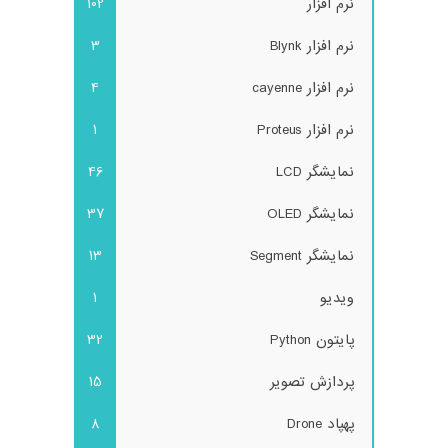
نرم افزار
102
نرم افزار Blynk
3
نرم افزار cayenne
4
نرم افزار Proteus
1
نمایشگر LCD
46
نمایشگر OLED
37
نمایشگر Segment
13
ویدیو
1
پایتون Python
32
پردازش تصویر
15
پهپاد Drone
8