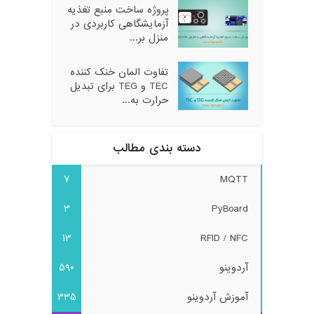
پروژه ساخت منبع تغذیه
آزمایشگاهی کاربردی در
منزل بر...
تفاوت المان خنک کننده
TEC و TEG برای تبدیل
حرارت به...
دسته بندی مطالب
7
MQTT
3
PyBoard
13
RFID / NFC
آردوینو
590
آموزش آردوینو
335