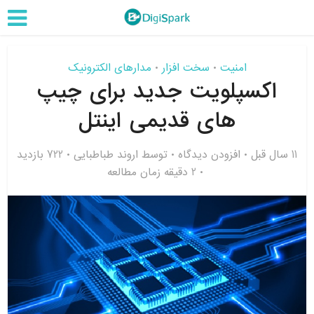
امنیت
سخت افزار
مدارهای الکترونیک
•
•
اکسپلویت جدید برای چیپ
های قدیمی اینتل
11 سال قبل
افزودن دیدگاه
توسط
اروند طباطبایی
722 بازدید
2 دقیقه زمان مطالعه