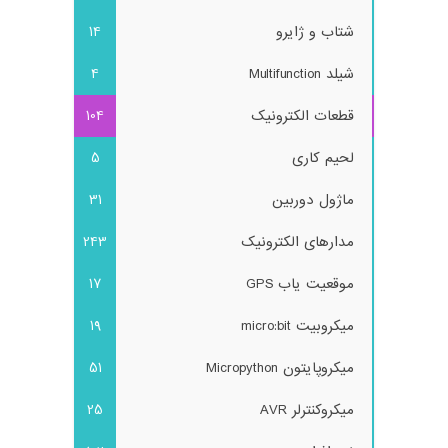
شتاب و ژایرو
14
شیلد Multifunction
4
قطعات الکترونیک
104
لحیم کاری
5
ماژول دوربین
31
مدارهای الکترونیک
243
موقعیت یاب GPS
17
میکروبیت micro:bit
19
میکروپایتون Micropython
51
میکروکنترلر AVR
25