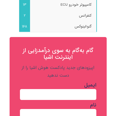
کامپیوتر خودرو ECU
13
کنفرانس
2
گنو/لینوکس
168
گام به‌گام به‌ سوی درآمدزایی از
اینترنت اشیا
اپیزودهای جدید پادکست هوش اشیا را از
دست ندهید
ایمیل
نام