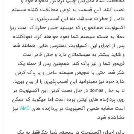
محافظت شده مدیریتی چیپ نرم‌افزار دلخواه خود را
نصب کنند
.
این قسمت به نوعی محافظت کننده سیستم
عامل از خطرات میباشد
.
بله این آسیب‌پذیری یا
اکسپلویت همانطوری که میبینید خیلی خطرناک است زیرا
عملاً به هسته سیستم شما نفوذ خواهند کرد
.
نفوذکننده
پس از اجرای این اکسپلویت دسترسی هایی همانند شما
و شاید بیشتر به سیستماتان دارد و حتی قادر است
فریمور شما را نیز پاک کند
.
همچنین پس از حمله یک
هکر شما حتی با تعویض سیستم عامل و یا پاک کردن
هارد خود نیز نمیتوانید این آسیب‌پذیری را از بین ببرید
.
تا به حال
domas
در حال تست کردن این اکسپلویت بر
روی پردازنده های اینتل بوده است اما میگوید که ممکن
است مشابه همین اکسپلویت در پردازنده های
AMD
نیز
مشاهده شود
.
برای اجرای اکسپلویت در سیستم شما هکرفقط به یک