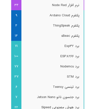
نرم افزار Node Red
34
پلتفرم Arduino Cloud
9
پلتفرم ThingSpeak
4
پلتفرم uBeac
14
برد Esp32
71
برد ESP8266
100
برد Nodemcu
77
برد STM
37
برد تینسی Teensy
6
برد جتسون نانو Jetson Nano
7
برد هوش مصنوعی Sipeed
22