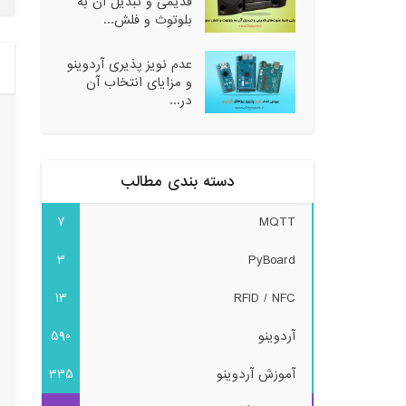
قدیمی و تبدیل آن به
بلوتوث و فلش...
عدم نویز پذیری آردوینو
و مزایای انتخاب آن
در...
دسته بندی مطالب
7
MQTT
3
PyBoard
13
RFID / NFC
آردوینو
590
آموزش آردوینو
335