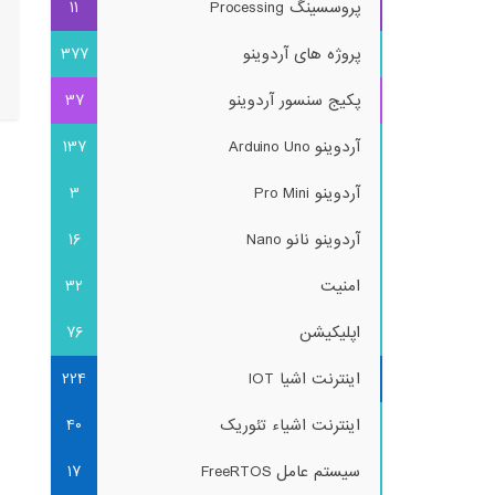
پروسسینگ Processing
11
پروژه های آردوینو
377
پکیج سنسور آردوینو
37
آردوینو Arduino Uno
137
آردوینو Pro Mini
3
آردوینو نانو Nano
16
امنیت
32
اپلیکیشن
76
اینترنت اشیا IOT
224
اینترنت اشیاء تئوریک
40
سیستم عامل FreeRTOS
17