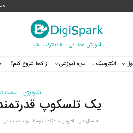
حما
آموزش عملیاتی IoT اینترنت اشیا
ل
الکترونیک
دوره آموزشی
از کجا شروع کنم؟
خ
تکنولوژی
سخت افز
•
یک تلسکوپ قدرتمند 
11 سال قبل
افزودن دیدگاه
توسط
اروند طباطبایی