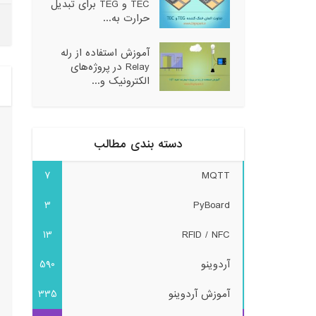
TEC و TEG برای تبدیل
حرارت به...
آموزش استفاده از رله
Relay در پروژه‌های
الکترونیک و...
دسته بندی مطالب
7
MQTT
3
PyBoard
13
RFID / NFC
آردوینو
590
آموزش آردوینو
335