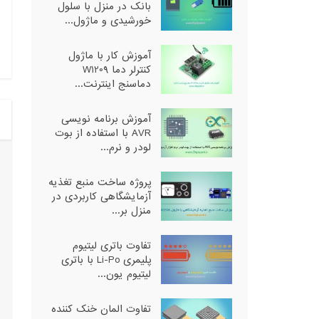
بانک در منزل با سلول
خورشیدی و ماژول...
آموزش کار با ماژول
کنترلر دما W1209
دماسنج اینترنت...
آموزش برنامه نویسی
AVR با استفاده از بوت
لودر و نرم...
پروژه ساخت منبع تغذیه
آزمایشگاهی کاربردی در
منزل بر...
تفاوت باتری لیتیوم
پلیمری Li-Po با باتری
لیتیوم یون...
تفاوت المان خنک کننده