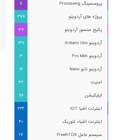
پروسسینگ Processing
11
پروژه های آردوینو
377
پکیج سنسور آردوینو
37
آردوینو Arduino Uno
137
آردوینو Pro Mini
3
آردوینو نانو Nano
16
امنیت
32
اپلیکیشن
76
اینترنت اشیا IOT
224
اینترنت اشیاء تئوریک
40
سیستم عامل FreeRTOS
17