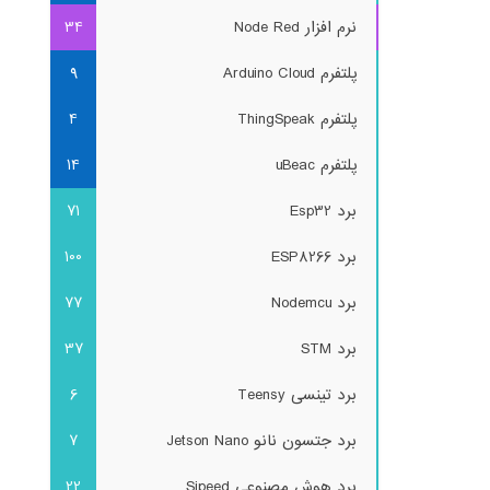
نرم افزار Node Red
34
پلتفرم Arduino Cloud
9
پلتفرم ThingSpeak
4
پلتفرم uBeac
14
برد Esp32
71
برد ESP8266
100
برد Nodemcu
77
برد STM
37
برد تینسی Teensy
6
برد جتسون نانو Jetson Nano
7
برد هوش مصنوعی Sipeed
22