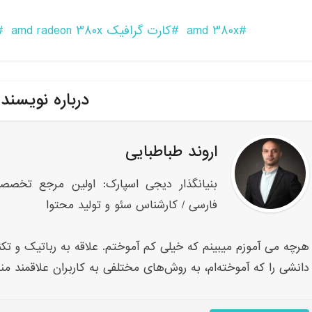
amd 380x
کارت گرافیک amd radeon 380x
درباره نویسند
اروند طباطبایی
بنیانگذار دیجی اسپارک: اولین مرجع تخصص
فارسی / کارشناس سئو و تولید محتوا
هرچه می آموزم میبینم که خیلی کم آموختم. علاقه به رباتیک و تکنو
دانشی را که آموخته‌ام، به روش‌های مختلفی به کاربران علاقمند من