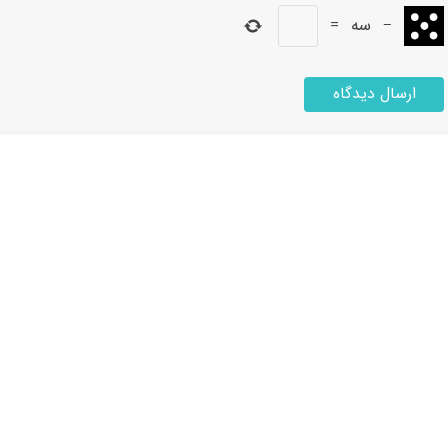
−
سه
=