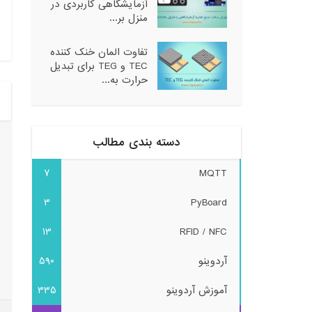
آزمایشگاهی کاربردی در
منزل بر...
تفاوت المان خنک کننده
TEC و TEG برای تبدیل
حرارت به...
دسته بندی مطالب
7
MQTT
3
PyBoard
13
RFID / NFC
آردوینو
590
آموزش آردوینو
335