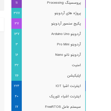
پروسسینگ Processing
11
پروژه های آردوینو
377
پکیج سنسور آردوینو
37
آردوینو Arduino Uno
137
آردوینو Pro Mini
3
آردوینو نانو Nano
16
امنیت
32
اپلیکیشن
76
اینترنت اشیا IOT
224
اینترنت اشیاء تئوریک
40
سیستم عامل FreeRTOS
17