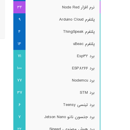
نرم افزار Node Red
34
پلتفرم Arduino Cloud
9
پلتفرم ThingSpeak
4
پلتفرم uBeac
14
برد Esp32
71
برد ESP8266
100
برد Nodemcu
77
برد STM
37
برد تینسی Teensy
6
برد جتسون نانو Jetson Nano
7
برد هوش مصنوعی Sipeed
22