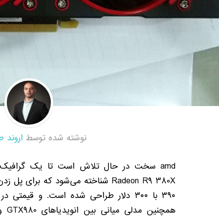
نوشته شده توسط
اروند ط
amd
سخت در حال تلاش است تا یک گرافیک تمام
Radeon R9 380X
شناخته می‌شود که برای پل زد
۳۹۰
با
۳۰۰
دلار طراحی شده است
.
و قیمتی در
همچنین مدلی میانی بین انویدیاهای
GTX980
و