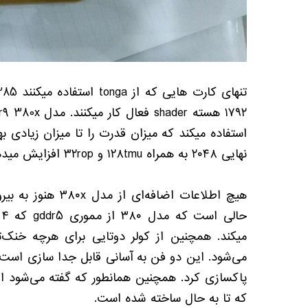
تنهای کارت هایی که از
tonga
استفاده میکنند
285
۱۷۹۲
هسته
shader
فعال کار میکنند
.
مدل
r9 380x
استفاده میکند که میزان قدرت را تا میزان زیادی به
نهایی
۲۰۴۸
به همراه
۱۲۸tmu
و
۳۲rop
افزایش مید
هیچ اطلاعات اضافه‌ای از مدل
۳۸۰x
هنوز به بیر
حالی است که مدل
۳۸۰
از مموری
gddr5
که
۴
میکند
.
همچنین از کولر دوتایی برای هرچه خنک‌ت
می‌شود
.
این دو فن به آسانی قابل جدا سازی است 
پاکسازی کرد
.
همچنین همانطور که گفته می‌شود ا
که تا به حال ساخته شده است
.