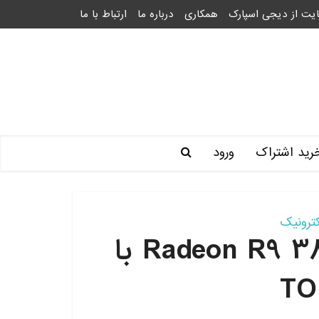
یت از دیجی اسپارک
همکاری
درباره ما
ارتباط با ما
رید اشتراک
ورود
کترونیک
AMD در حال ساخت Radeon R9 380X با
TO