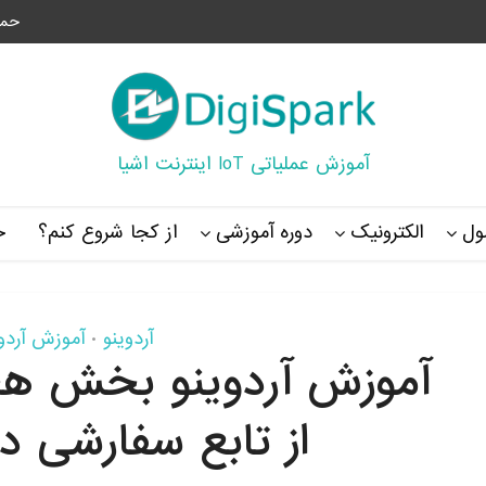
حما
آموزش عملیاتی IoT اینترنت اشیا
ل
الکترونیک
دوره آموزشی
از کجا شروع کنم؟
خ
آردوینو
آموزش آردوی
•
آموزش آردوینو بخش هج
از تابع سفارشی در