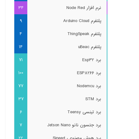
نرم افزار Node Red
34
پلتفرم Arduino Cloud
9
پلتفرم ThingSpeak
4
پلتفرم uBeac
14
برد Esp32
71
برد ESP8266
100
برد Nodemcu
77
برد STM
37
برد تینسی Teensy
6
برد جتسون نانو Jetson Nano
7
برد هوش مصنوعی Sipeed
22