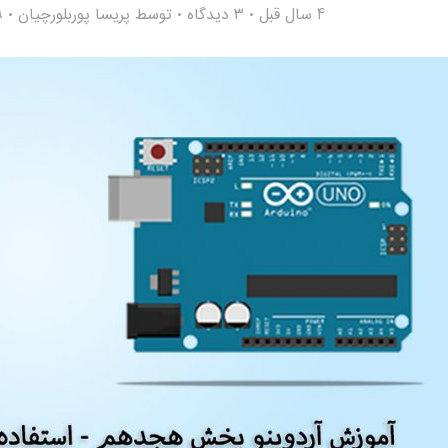
4 سال قبل
۳ دیدگاه
توسط
پریسا پوربلورچیان
29