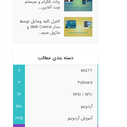
ربات تلگرام و سیستم
چت آنلاین...
کنترل کلیه وسایل توسط
مدار SMS Control و
ماژول سیم...
دسته بندی مطالب
7
MQTT
3
PyBoard
13
RFID / NFC
آردوینو
590
آموزش آردوینو
335