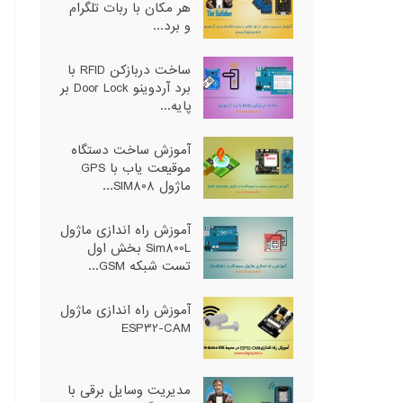
هر مکان با ربات تلگرام
و برد...
ساخت دربازکن RFID با
برد آردوینو Door Lock بر
پایه...
آموزش ساخت دستگاه
موقیعت یاب با GPS
ماژول SIM808...
آموزش راه اندازی ماژول
Sim800L بخش اول
تست شبکه GSM...
آموزش راه اندازی ماژول
ESP32-CAM
مدیریت وسایل برقی با