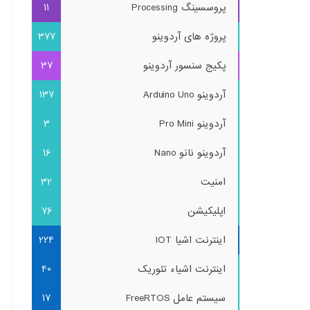
پروسسینگ Processing
11
پروژه های آردوینو
377
پکیج سنسور آردوینو
37
آردوینو Arduino Uno
137
آردوینو Pro Mini
3
آردوینو نانو Nano
16
امنیت
32
اپلیکیشن
76
اینترنت اشیا IOT
224
اینترنت اشیاء تئوریک
40
سیستم عامل FreeRTOS
17