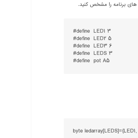
 های برنامه را مشخص کنید.
#define  LED1 3

#define  LED2 5

#define  LED3 6

#define  LEDS 3

#define  pot A5