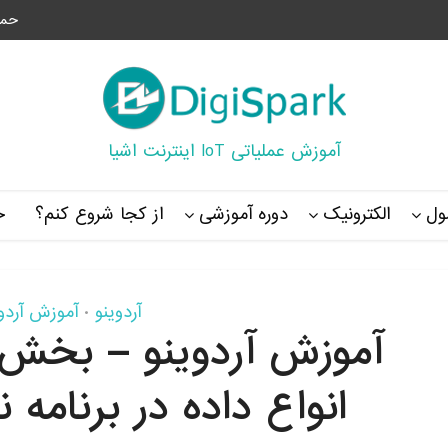
حما
آموزش عملیاتی IoT اینترنت اشیا
ل
الکترونیک
دوره آموزشی
از کجا شروع کنم؟
خ
آردوینو
آموزش آردوی
•
آموزش آردوینو – بخش س
انواع داده در برنامه 