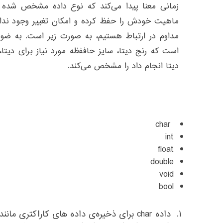
زمانی معنا پیدا می‌کند که نوع داده مشخص شده ب
ماهیت خودش را حفظ کرده و امکان تغییر وجود ندا
مداوم در ارتباط هستیم، به صورت زیر است. به ضو
است که رنج دیتا، سایز حاففظه مورد نیاز برای دیتا
دیتا انجام داد را مشخص می‌کند.
char
int
float
double
void
bool
داده char برای ذخیره‌ی داده های کاراکتری مانند a,b,c,d,e,f,g,h استفاده می‌شود.