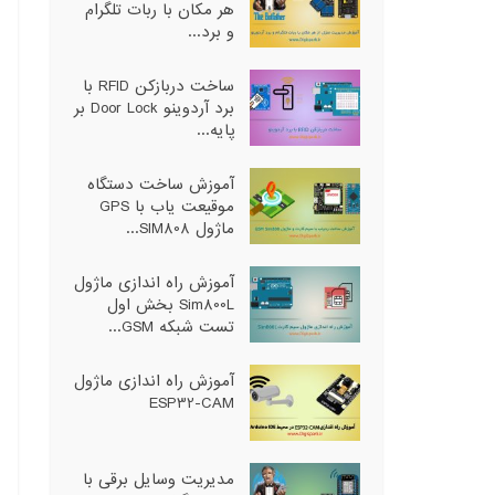
هر مکان با ربات تلگرام
و برد...
ساخت دربازکن RFID با
برد آردوینو Door Lock بر
پایه...
آموزش ساخت دستگاه
موقیعت یاب با GPS
ماژول SIM808...
آموزش راه اندازی ماژول
Sim800L بخش اول
تست شبکه GSM...
آموزش راه اندازی ماژول
ESP32-CAM
مدیریت وسایل برقی با