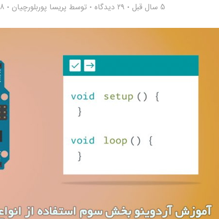
5 سال قبل
۲۹ دیدگاه
توسط
پریسا پوربلورچیان
328