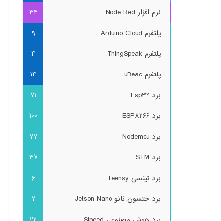
نرم افزار Node Red
34
پلتفرم Arduino Cloud
9
پلتفرم ThingSpeak
4
پلتفرم uBeac
14
برد Esp32
71
برد ESP8266
100
برد Nodemcu
77
برد STM
37
برد تینسی Teensy
6
برد جتسون نانو Jetson Nano
7
برد هوش مصنوعی Sipeed
22