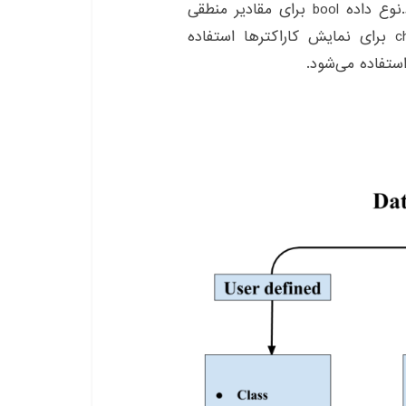
اعداد حقیقی از جمله اعداد اعشاری استفاده می‌شود.نوع داده bool برای مقادیر منطقی
مانند صحیح و غلط استفاده می‌شود.نوع داده char برای نمایش کاراکترها استفاده