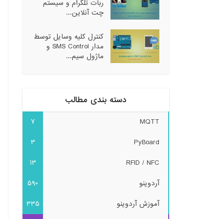
ربات تلگرام و سیستم
چت آنلاین...
کنترل کلیه وسایل توسط
مدار SMS Control و
ماژول سیم...
دسته بندی مطالب
7
MQTT
3
PyBoard
13
RFID / NFC
آردوینو
590
آموزش آردوینو
335