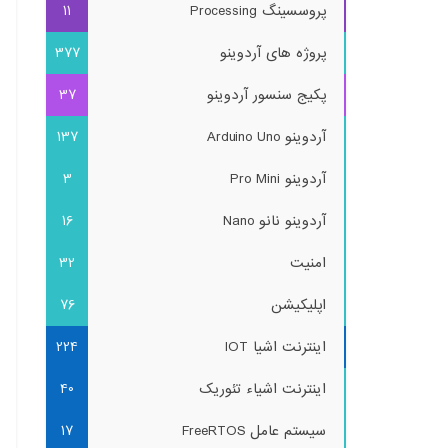
پروسسینگ Processing
11
پروژه های آردوینو
377
پکیج سنسور آردوینو
37
آردوینو Arduino Uno
137
آردوینو Pro Mini
3
آردوینو نانو Nano
16
امنیت
32
اپلیکیشن
76
اینترنت اشیا IOT
224
اینترنت اشیاء تئوریک
40
سیستم عامل FreeRTOS
17