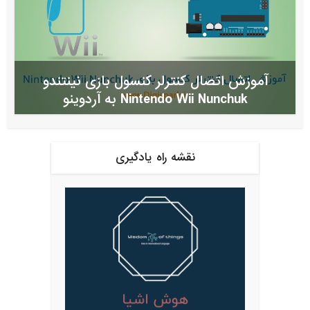
آموزش اتصال کنترلر کنسول بازی نینتندو
Nintendo Wii Nunchuk به آردوینو
نقشه راه یادگیری