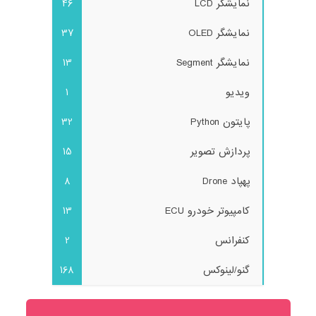
نمایشگر LCD
46
نمایشگر OLED
37
نمایشگر Segment
13
ویدیو
1
پایتون Python
32
پردازش تصویر
15
پهپاد Drone
8
کامپیوتر خودرو ECU
13
کنفرانس
2
گنو/لینوکس
168