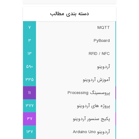
دسته بندی مطالب
7
MQTT
3
PyBoard
13
RFID / NFC
آردوینو
590
آموزش آردوینو
335
پروسسینگ Processing
11
پروژه های آردوینو
377
پکیج سنسور آردوینو
37
آردوینو Arduino Uno
137