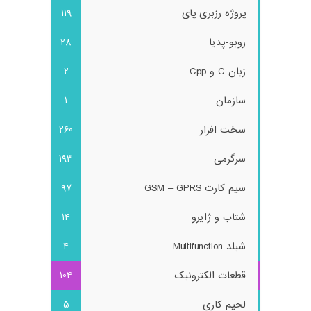
پروژه رزبری پای
119
روبو-پدیا
28
زبان C و Cpp
2
سازمان
1
سخت افزار
260
سرگرمی
193
سیم کارت GSM – GPRS
97
شتاب و ژایرو
14
شیلد Multifunction
4
قطعات الکترونیک
104
لحیم کاری
5