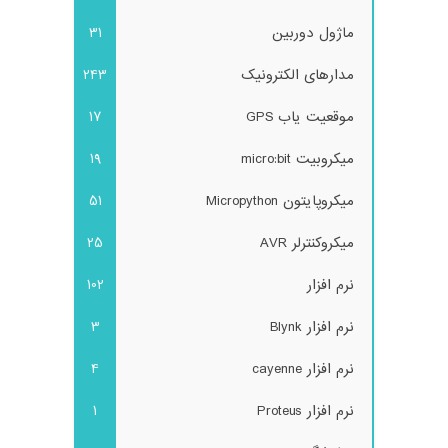
ماژول دوربین
31
مدارهای الکترونیک
243
موقعیت یاب GPS
17
میکروبیت micro:bit
19
میکروپایتون Micropython
51
میکروکنترلر AVR
25
نرم افزار
102
نرم افزار Blynk
3
نرم افزار cayenne
4
نرم افزار Proteus
1