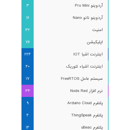
آردوینو Pro Mini
3
آردوینو نانو Nano
16
امنیت
32
اپلیکیشن
76
اینترنت اشیا IOT
224
اینترنت اشیاء تئوریک
40
سیستم عامل FreeRTOS
17
نرم افزار Node Red
34
پلتفرم Arduino Cloud
9
پلتفرم ThingSpeak
4
پلتفرم uBeac
14