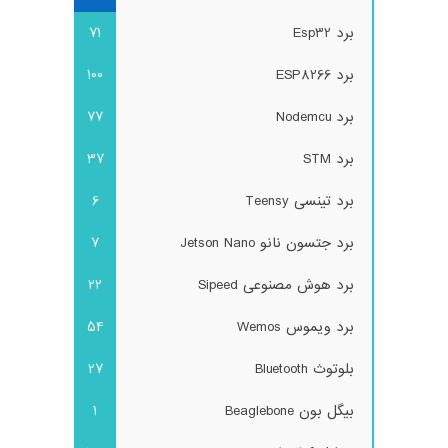
برد Esp32
71
برد ESP8266
100
برد Nodemcu
77
برد STM
37
برد تینسی Teensy
6
برد جتسون نانو Jetson Nano
7
برد هوش مصنوعی Sipeed
22
برد ویموس Wemos
54
بلوتوث Bluetooth
27
بیگل بون Beaglebone
1