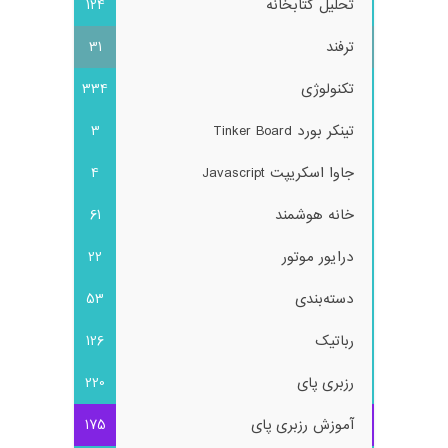
تحلیل کتابخانه
124
ترفند
31
تکنولوژی
334
تینکر بورد Tinker Board
3
جاوا اسکریپت Javascript
4
خانه هوشمند
61
درایور موتور
22
دسته‌بندی
53
رباتیک
126
رزبری پای
220
آموزش رزبری پای
175