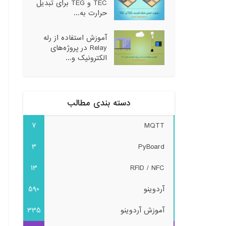
TEC و TEG برای تبدیل
حرارت به...
آموزش استفاده از رله
Relay در پروژه‌های
الکترونیک و...
دسته بندی مطالب
7
MQTT
3
PyBoard
13
RFID / NFC
آردوینو
590
آموزش آردوینو
335