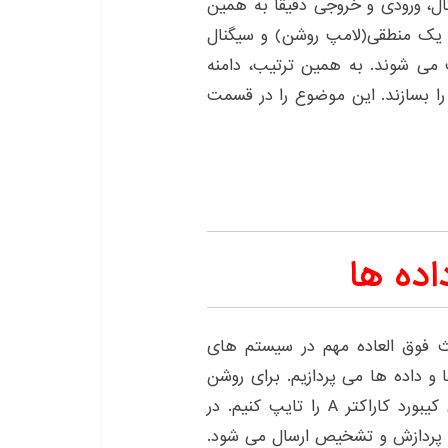
ال، ورودی و خروجی دقیقا به همین
نال های ۵ ولت به عنوان یک منطقی(لامپ روشن) و سیگنال
 صفر منطقی(۰ ولت) تعریف می شوند. به همین ترتیب، دامنه
توانند داده ها را بسازند. این موضوع را در قسمت
که ۰ و ۱، یکی از مباحث فوق العاده مهم در سیستم های
ل است. در این قسمت به ارتباط بین ۰ و ۱ ها و داده ها می پردازیم. برای روشن
تر شدن موضوع، فرض کنید که می خواهیم بر روی کیبورد کاراکتر A را تایپ کنیم. در
 پردازنده جهت پردازش و تشخیص ارسال می شود.