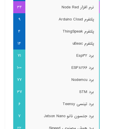
نرم افزار Node Red
34
پلتفرم Arduino Cloud
9
پلتفرم ThingSpeak
4
پلتفرم uBeac
14
برد Esp32
71
برد ESP8266
100
برد Nodemcu
77
برد STM
37
برد تینسی Teensy
6
برد جتسون نانو Jetson Nano
7
برد هوش مصنوعی Sipeed
22