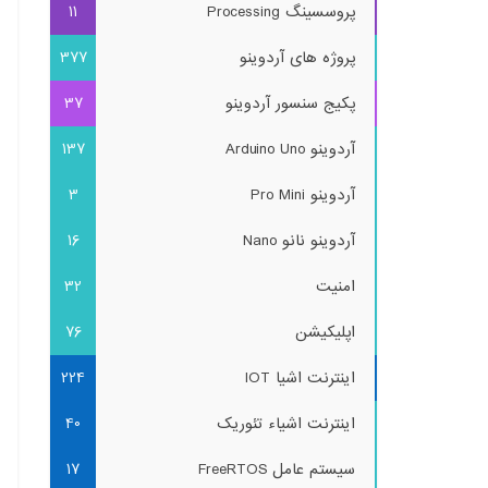
پروسسینگ Processing
11
پروژه های آردوینو
377
پکیج سنسور آردوینو
37
آردوینو Arduino Uno
137
آردوینو Pro Mini
3
آردوینو نانو Nano
16
امنیت
32
اپلیکیشن
76
اینترنت اشیا IOT
224
اینترنت اشیاء تئوریک
40
سیستم عامل FreeRTOS
17