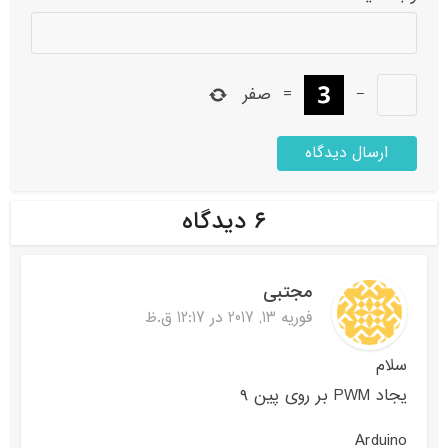
−
=
صفر
۶ دیدگاه
مجتبی
فوریه 13, 2017 در 12:17 ق.ظ
سلام
یجاد PWM بر روی پین ۹
Arduino