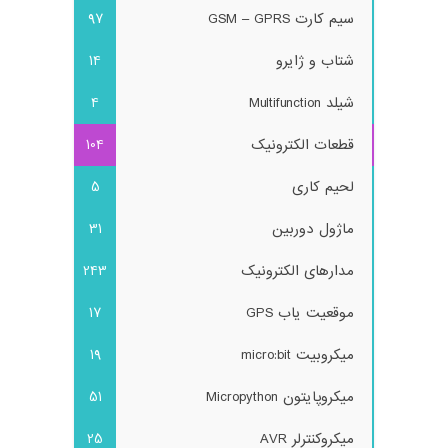
سیم کارت GSM – GPRS
97
شتاب و ژایرو
14
شیلد Multifunction
4
قطعات الکترونیک
104
لحیم کاری
5
ماژول دوربین
31
مدارهای الکترونیک
243
موقعیت یاب GPS
17
میکروبیت micro:bit
19
میکروپایتون Micropython
51
میکروکنترلر AVR
25