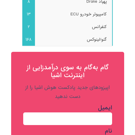
پهپاد Drone
8
کامپیوتر خودرو ECU
13
کنفرانس
2
گنو/لینوکس
168
گام به‌گام به‌ سوی درآمدزایی از
اینترنت اشیا
اپیزودهای جدید پادکست هوش اشیا را از
دست ندهید
ایمیل
نام