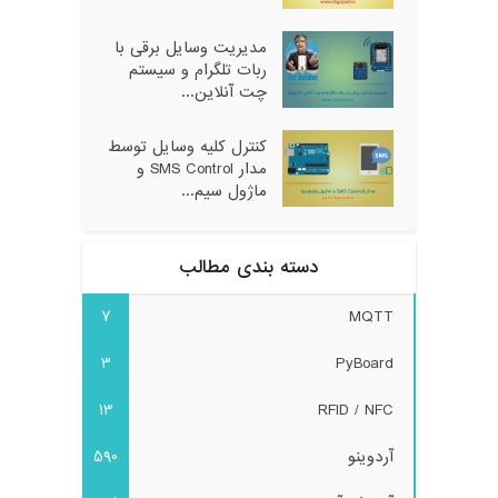
مدیریت وسایل برقی با
ربات تلگرام و سیستم
چت آنلاین...
کنترل کلیه وسایل توسط
مدار SMS Control و
ماژول سیم...
دسته بندی مطالب
7
MQTT
3
PyBoard
13
RFID / NFC
آردوینو
590