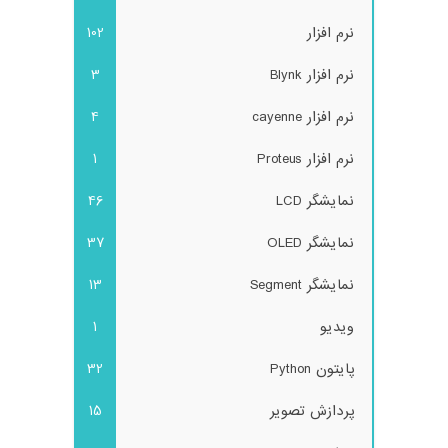
نرم افزار
102
نرم افزار Blynk
3
نرم افزار cayenne
4
نرم افزار Proteus
1
نمایشگر LCD
46
نمایشگر OLED
37
نمایشگر Segment
13
ویدیو
1
پایتون Python
32
پردازش تصویر
15