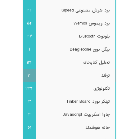
برد هوش مصنوعی Sipeed
22
برد ویموس Wemos
54
بلوتوث Bluetooth
27
بیگل بون Beaglebone
1
تحلیل کتابخانه
124
ترفند
31
تکنولوژی
334
تینکر بورد Tinker Board
3
جاوا اسکریپت Javascript
4
خانه هوشمند
61