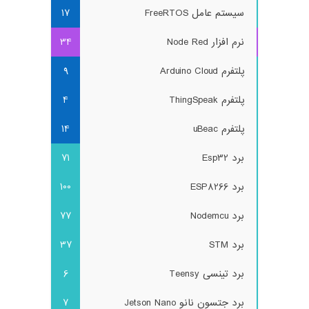
سیستم عامل FreeRTOS
17
نرم افزار Node Red
34
پلتفرم Arduino Cloud
9
پلتفرم ThingSpeak
4
پلتفرم uBeac
14
برد Esp32
71
برد ESP8266
100
برد Nodemcu
77
برد STM
37
برد تینسی Teensy
6
برد جتسون نانو Jetson Nano
7