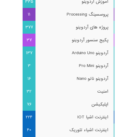
آموزش آردوینو
335
پروسسینگ Processing
11
پروژه های آردوینو
377
پکیج سنسور آردوینو
37
آردوینو Arduino Uno
137
آردوینو Pro Mini
3
آردوینو نانو Nano
16
امنیت
32
اپلیکیشن
76
اینترنت اشیا IOT
224
اینترنت اشیاء تئوریک
40