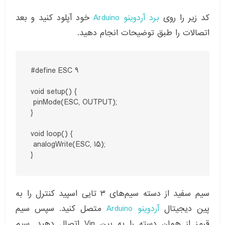
کد زیر را روی
برد آردوینو Arduino
خود آپلود کنید و بعد
اتصالات را طبق توضیحات انجام دهید.
#define ESC 9

void setup() {

 pinMode(ESC, OUTPUT);

}

void loop() {

 analogWrite(ESC, 15);

}
سیم سفید از دسته سیم‌های ۳ تایی اسپید کنترل را به
پین دیجیتال
آردوینو Arduino
متصل کنید. سپس سیم
قرمز از همان دسته را به پین Vin اتصال دهید. سیم