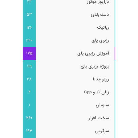
درایور موتور
22
دسته‌بندی
53
رباتیک
126
رزبری پای
220
آموزش رزبری پای
175
پروژه رزبری پای
119
روبو-پدیا
28
زبان C و Cpp
2
سازمان
1
سخت افزار
260
سرگرمی
193