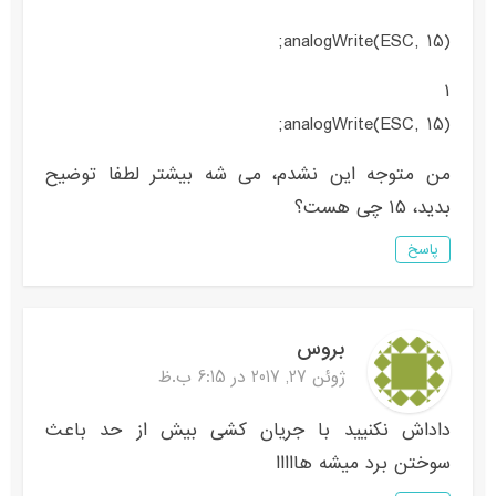
analogWrite(ESC, 15);
۱
analogWrite(ESC, 15);
من متوجه این نشدم، می شه بیشتر لطفا توضیح
بدید، ۱۵ چی هست؟
پاسخ
بروس
ژوئن 27, 2017 در 6:15 ب.ظ
داداش نکنیید با جریان کشی بیش از حد باعث
سوختن برد میشه هااااا