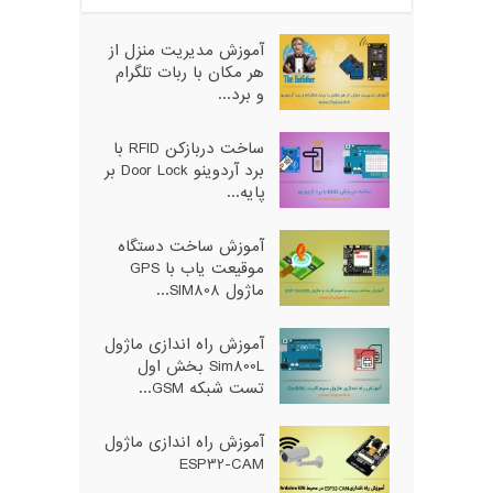
آموزش مدیریت منزل از
هر مکان با ربات تلگرام
و برد...
ساخت دربازکن RFID با
برد آردوینو Door Lock بر
پایه...
آموزش ساخت دستگاه
موقیعت یاب با GPS
ماژول SIM808...
آموزش راه اندازی ماژول
Sim800L بخش اول
تست شبکه GSM...
آموزش راه اندازی ماژول
ESP32-CAM