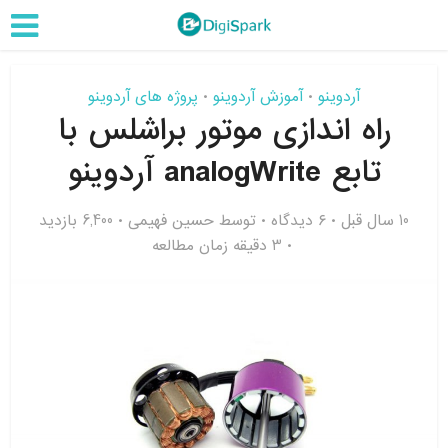
آردوینو
آموزش آردوینو
پروژه های آردوینو
•
•
راه اندازی موتور براشلس با
تابع analogWrite آردوینو
10 سال قبل
۶ دیدگاه
توسط
حسین فهیمی
6,400 بازدید
3 دقیقه زمان مطالعه