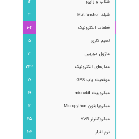
شتاب و ژایرو
14
شیلد Multifunction
4
قطعات الکترونیک
104
لحیم کاری
5
ماژول دوربین
31
مدارهای الکترونیک
243
موقعیت یاب GPS
17
میکروبیت micro:bit
19
میکروپایتون Micropython
51
میکروکنترلر AVR
25
نرم افزار
102