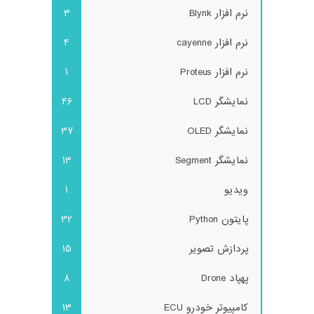
نرم افزار Blynk
3
نرم افزار cayenne
4
نرم افزار Proteus
1
نمایشگر LCD
46
نمایشگر OLED
37
نمایشگر Segment
13
ویدیو
1
پایتون Python
32
پردازش تصویر
15
پهپاد Drone
8
کامپیوتر خودرو ECU
13