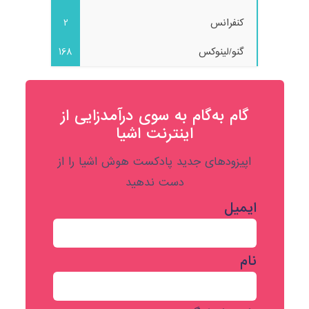
کنفرانس
2
گنو/لینوکس
168
گام به‌گام به‌ سوی درآمدزایی از
اینترنت اشیا
اپیزودهای جدید پادکست هوش اشیا را از
دست ندهید
ایمیل
نام