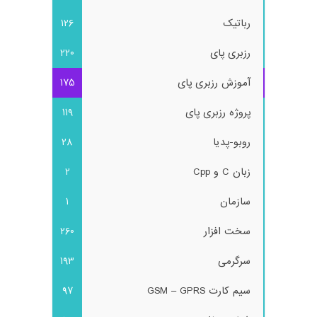
رباتیک
126
رزبری پای
220
آموزش رزبری پای
175
پروژه رزبری پای
119
روبو-پدیا
28
زبان C و Cpp
2
سازمان
1
سخت افزار
260
سرگرمی
193
سیم کارت GSM – GPRS
97