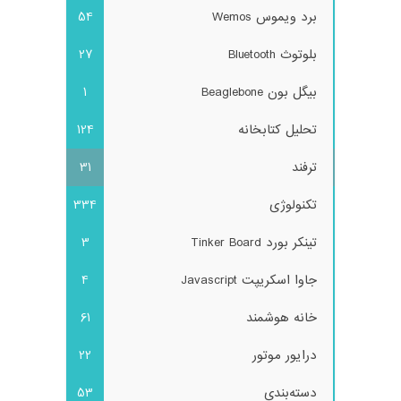
برد ویموس Wemos
54
بلوتوث Bluetooth
27
بیگل بون Beaglebone
1
تحلیل کتابخانه
124
ترفند
31
تکنولوژی
334
تینکر بورد Tinker Board
3
جاوا اسکریپت Javascript
4
خانه هوشمند
61
درایور موتور
22
دسته‌بندی
53