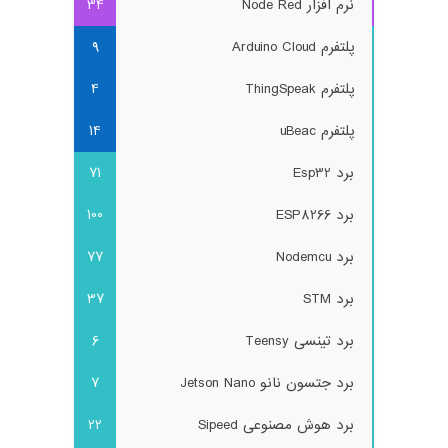
نرم افزار Node Red
34
پلتفرم Arduino Cloud
9
پلتفرم ThingSpeak
4
پلتفرم uBeac
14
برد Esp32
71
برد ESP8266
100
برد Nodemcu
77
برد STM
37
برد تینسی Teensy
6
برد جتسون نانو Jetson Nano
7
برد هوش مصنوعی Sipeed
22