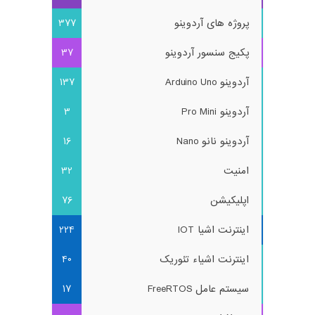
پروژه های آردوینو
377
پکیج سنسور آردوینو
37
آردوینو Arduino Uno
137
آردوینو Pro Mini
3
آردوینو نانو Nano
16
امنیت
32
اپلیکیشن
76
اینترنت اشیا IOT
224
اینترنت اشیاء تئوریک
40
سیستم عامل FreeRTOS
17