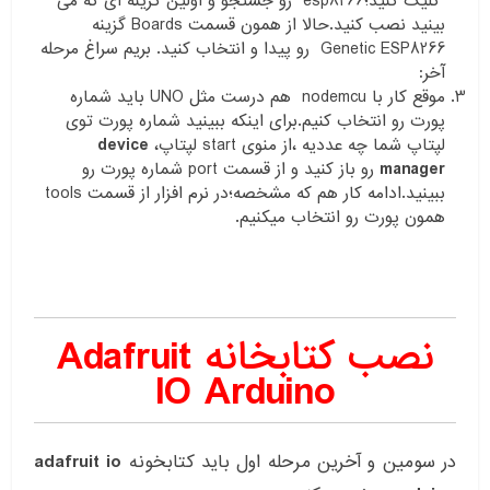
کلیک کنید؛esp8266 رو جستجو و اولین گزینه ای که می
بینید نصب کنید.حالا از همون قسمت Boards گزینه
Genetic ESP8266 رو پیدا و انتخاب کنید. بریم سراغ مرحله
آخر:
موقع کار با nodemcu هم درست مثل UNO باید شماره
پورت رو انتخاب کنیم.برای اینکه ببینید شماره پورت توی
لپتاپ شما چه عددیه ،از منوی start لپتاپ،
device
manager
رو باز کنید و از قسمت port شماره پورت رو
ببینید.ادامه کار هم که مشخصه؛در نرم افزار از قسمت tools
همون پورت رو انتخاب میکنیم.
نصب کتابخانه Adafruit
IO Arduino
در سومین و آخرین مرحله اول باید کتابخونه
adafruit io