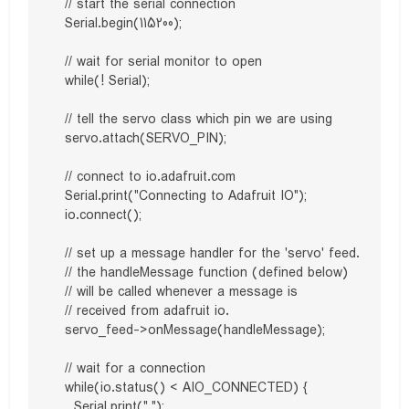
  // start the serial connection

  Serial.begin(115200);

  // wait for serial monitor to open

  while(! Serial);

  // tell the servo class which pin we are using

  servo.attach(SERVO_PIN);

  // connect to io.adafruit.com

  Serial.print("Connecting to Adafruit IO");

  io.connect();

  // set up a message handler for the 'servo' feed.

  // the handleMessage function (defined below)

  // will be called whenever a message is

  // received from adafruit io.

  servo_feed->onMessage(handleMessage);

  // wait for a connection

  while(io.status() < AIO_CONNECTED) {

    Serial.print(".");
