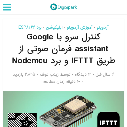
آردوینو
آموزش آردوینو
اپلیکیشن
برد ESP8266
•
•
•
کنترل سرو با Google
assistant فرمان صوتی از
طریق IFTTT و برد Nodemcu
6 سال قبل
۱۲ دیدگاه
توسط
زینب توشه
2,825 بازدید
10 دقیقه زمان مطالعه