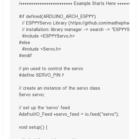
/************************ Example Starts Here **********
#if defined(ARDUINO_ARCH_ESP32)

  // ESP32Servo Library (https://github.com/madhephaestu
  // installation: library manager -> search -> "ESP32Servo"
  #include <ESP32Servo.h>

#else

  #include <Servo.h>

#endif

// pin used to control the servo

#define SERVO_PIN 2

// create an instance of the servo class

Servo servo;

// set up the 'servo' feed

AdafruitIO_Feed *servo_feed = io.feed("servo");

void setup() {
