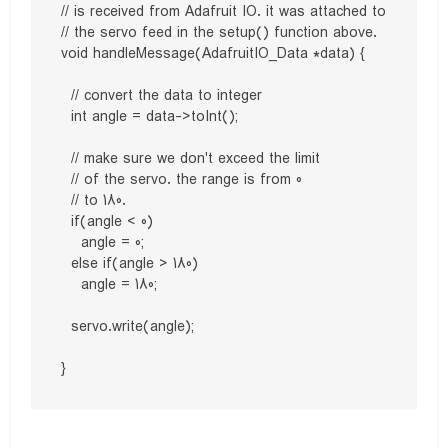
// is received from Adafruit IO. it was attached to

// the servo feed in the setup() function above.

void handleMessage(AdafruitIO_Data *data) {

  // convert the data to integer

  int angle = data->toInt();

  // make sure we don't exceed the limit

  // of the servo. the range is from 0

  // to 180.

  if(angle < 0)

    angle = 0;

  else if(angle > 180)

    angle = 180;

  servo.write(angle);

}