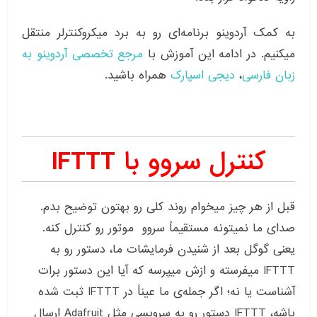
به کمک آردوینو برنامه‌ای رو به برد میکروکنترلر منتقل
میکنیم. در ادامه این آموزش با
مرجع تخصصی آردوینو به
زبان فارسی
،
دیجی اسپارک
همراه باشید.
کنترل سروو با IFTTT
قبل از هر چیز میخوام روند کلی رو بهتون توضیح بدم.
صدای ما نمیتونه مستقیماً سروو موتور رو کنترل کنه.
یعنی گوگل بعد از شنیدن فرمایشات ما، دستور رو به
IFTTT میفرسته و ازش میپرسه که آیا این دستور برات
آشناست یا نه؛ اگر جمله‌ی ما عیناً در IFTTT ثبت شده
باشه، IFTTT دستور رو به سرویسی مثل Adafruit ارسال