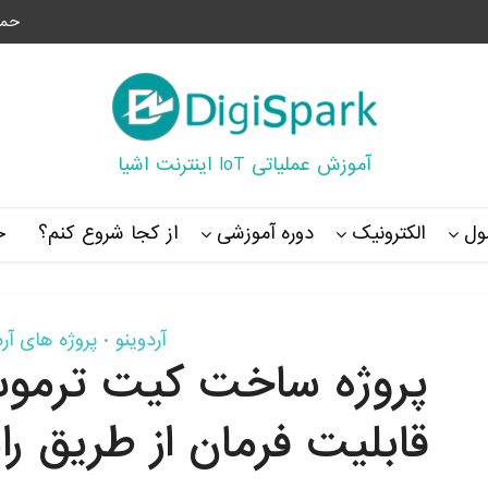
حما
آموزش عملیاتی IoT اینترنت اشیا
ل
الکترونیک
دوره آموزشی
از کجا شروع کنم؟
خ
آردوینو
پروژه های آرد
•
پروژه ساخت کیت ترموست
قابلیت فرمان از طریق رابط 