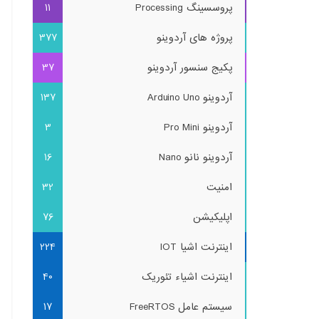
پروسسینگ Processing
11
پروژه های آردوینو
377
پکیج سنسور آردوینو
37
آردوینو Arduino Uno
137
آردوینو Pro Mini
3
آردوینو نانو Nano
16
امنیت
32
اپلیکیشن
76
اینترنت اشیا IOT
224
اینترنت اشیاء تئوریک
40
سیستم عامل FreeRTOS
17