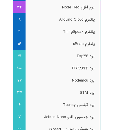
نرم افزار Node Red
34
پلتفرم Arduino Cloud
9
پلتفرم ThingSpeak
4
پلتفرم uBeac
14
برد Esp32
71
برد ESP8266
100
برد Nodemcu
77
برد STM
37
برد تینسی Teensy
6
برد جتسون نانو Jetson Nano
7
برد هوش مصنوعی Sipeed
22