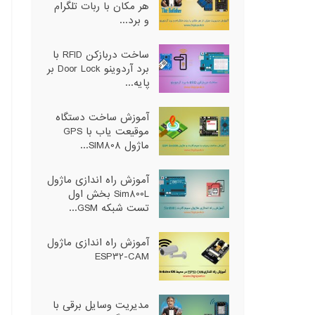
هر مکان با ربات تلگرام
و برد...
ساخت دربازکن RFID با
برد آردوینو Door Lock بر
پایه...
آموزش ساخت دستگاه
موقیعت یاب با GPS
ماژول SIM808...
آموزش راه اندازی ماژول
Sim800L بخش اول
تست شبکه GSM...
آموزش راه اندازی ماژول
ESP32-CAM
مدیریت وسایل برقی با