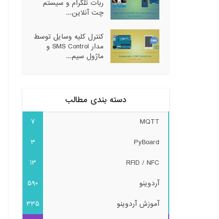
ربات تلگرام و سیستم
چت آنلاین...
کنترل کلیه وسایل توسط
مدار SMS Control و
ماژول سیم...
دسته بندی مطالب
7
MQTT
3
PyBoard
13
RFID / NFC
آردوینو
590
آموزش آردوینو
335