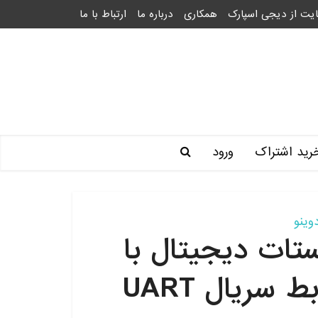
یت از دیجی اسپارک
همکاری
درباره ما
ارتباط با ما
رید اشتراک
ورود
وینو
ات دیجیتال با
سریال UART