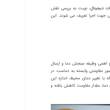
ت دیجیتال
، نوبت به بررسی نقش
لی جهت اجرا تعریف می شوند. این
ایه سنسور، سنسور NTC با مقاومت ۱۰ کیلو اهمی وظیفه سنجش دما و ارسال
ا بر عهده دارد. سنسور NTC یک سنسور مقاومتی وابسته به دماست. در
با تغییر دمای محیط، اندازه این
د. در نوع سنسور NTC با افزایش دما، مقدار مقاومت کاهش یافته و