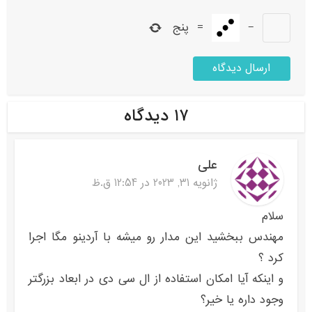
−
=
پنج
۱۷ دیدگاه
علی
ژانویه 31, 2023 در 12:54 ق.ظ
سلام
مهندس ببخشید این مدار رو میشه با آردینو مگا اجرا
کرد ؟
و اینکه آیا امکان استفاده از ال سی دی در ابعاد بزرگتر
وجود داره یا خیر؟