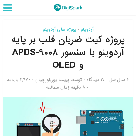
آردوینو
پروژه های آردوینو
•
پروژه کیت ضربان قلب بر پایه
آردوینو با سنسور APDS-9008
و OLED
4 سال قبل
۱۷ دیدگاه
توسط
پریسا پوربلورچیان
2,976 بازدید
8 دقیقه زمان مطالعه