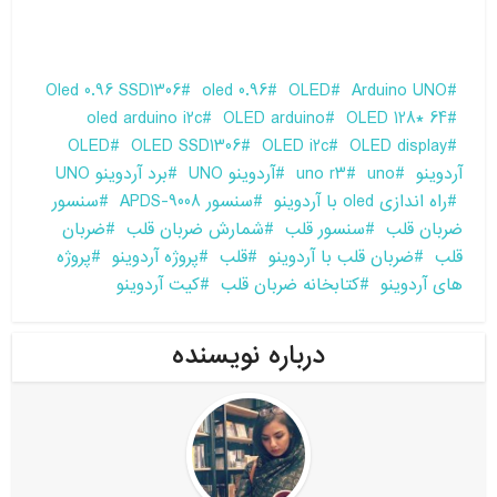
Oled 0.96 SSD1306
oled 0.96
OLED
Arduino UNO
oled arduino i2c
OLED arduino
OLED 128* 64
OLED
OLED SSD1306
OLED i2c
OLED display
آردوینو
uno
uno r3
آردوینو UNO
برد آردوینو UNO
راه اندازی oled با آردوینو
سنسور APDS-9008
سنسور
ضربان قلب
سنسور قلب
شمارش ضربان قلب
ضربان
قلب
ضربان قلب با آردوینو
قلب
پروژه آردوینو
پروژه
های آردوینو
کتابخانه ضربان قلب
کیت آردوینو
درباره نویسنده