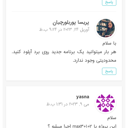
پاسخ
پریسا پوربلورچیان
آوریل 24, 2023 در 9:24 ب.ظ
با سلام
هر بار میتوانید یک برنامه جدید روی برد آپلود کنید.
محدودیتی وجود ندارد.
پاسخ
yasna
می 9, 2023 در 1:31 ب.ظ
سلام
این پروژه با max30102 اجرا میشه ؟