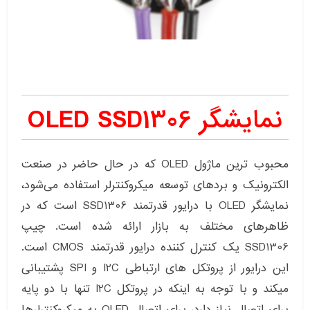
نمایشگر OLED SSD1306
محبوب ترین ماژول OLED که در حال حاضر در صنعت
الکترونیک و بردهای توسعه میکروکنترلر استفاده می‌شود،
نمایشگر OLED با درایور قدرتمند SSD1306 است که در
ظاهرهای مختلف به بازار ارائه شده است. چیپ
SSD1306 یک کنترل کننده درایور قدرتمند CMOS است.
این درایور از پروتکل های ارتباطی I2C و SPI پشتیبانی
میکند و با توجه به اینکه در پروتکل I2C تنها با دو پایه
برای اتصال نیاز دارد، برای اتصال OLED به میکروکنترلرها