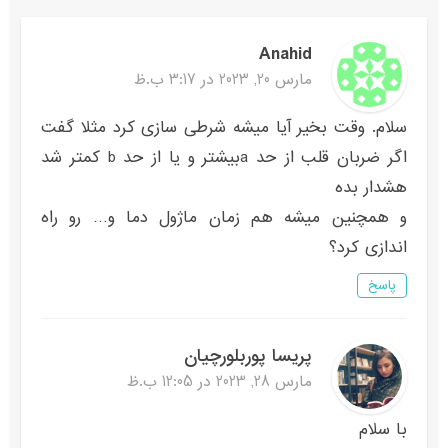
Anahid
مارس 20, 2023 در 3:17 ب.ظ
سلام. وقت بخیر آیا میشه شرطی سازی کرد مثلا گفت
اگر ضربان قلب از حد aبیشتر و یا از حد b کمتر شد
هشدار بده
و همچنین میشه هم زمان ماژول دما و… رو راه
اندازی کرد؟
پاسخ
پریسا پوربلورچیان
مارس 28, 2023 در 12:05 ب.ظ
با سلام