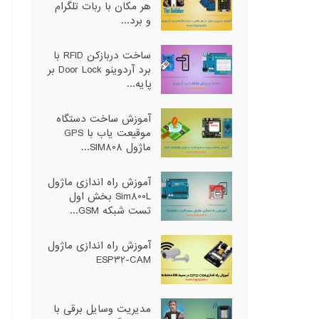
هر مکان با ربات تلگرام
و برد...
ساخت دربازکن RFID با
برد آردوینو Door Lock بر
پایه...
آموزش ساخت دستگاه
موقیعت یاب با GPS
ماژول SIM808...
آموزش راه اندازی ماژول
Sim800L بخش اول
تست شبکه GSM...
آموزش راه اندازی ماژول
ESP32-CAM
مدیریت وسایل برقی با