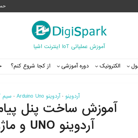
حما
آموزش عملیاتی IoT اینترنت اشیا
ل
الکترونیک
دوره آموزشی
از کجا شروع کنم؟
خ
آردوینو
آردوینو Arduino Uno
سیم کارت S
•
•
آموزش ساخت پنل پیامک
آردوینو UNO و ماژول SIM808