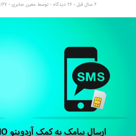
6 سال قبل
۲۶ دیدگاه
توسط
معین صابری
4,167 باز