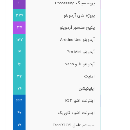
پروسسینگ Processing
11
پروژه های آردوینو
377
پکیج سنسور آردوینو
37
آردوینو Arduino Uno
137
آردوینو Pro Mini
3
آردوینو نانو Nano
16
امنیت
32
اپلیکیشن
76
اینترنت اشیا IOT
224
اینترنت اشیاء تئوریک
40
سیستم عامل FreeRTOS
17