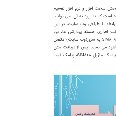
بخش سخت افزار و نرم افزار تقسیم
است که با ورود به آن، می توانید
 رابطه با طراحی وب سایت، در این
افزاری، هسته پردازشی ما، برد
آردویینو UNO است. این برد به کمک اینترنت ماژول SIM808 به سرور(وب سایت) متصل
نلود می نماید. پس از دریافت متن
پیامک و شماره تلفن همراه، به کمک قابلیت ارسال پیامک ماژول SIM808، پیامک ثبت