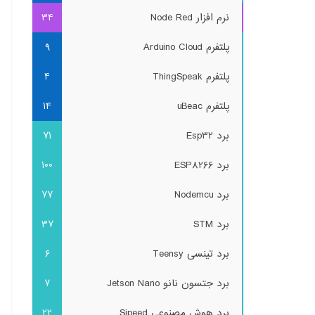
نرم افزار Node Red
34
پلتفرم Arduino Cloud
9
پلتفرم ThingSpeak
4
پلتفرم uBeac
14
برد Esp32
71
برد ESP8266
100
برد Nodemcu
77
برد STM
37
برد تینسی Teensy
6
برد جتسون نانو Jetson Nano
7
برد هوش مصنوعی Sipeed
22