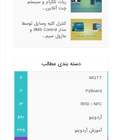
ربات تلگرام و سیستم
چت آنلاین...
کنترل کلیه وسایل توسط
مدار SMS Control و
ماژول سیم...
دسته بندی مطالب
7
MQTT
3
PyBoard
13
RFID / NFC
آردوینو
590
آموزش آردوینو
335